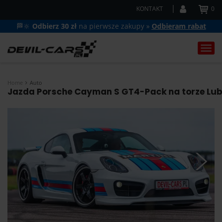
KONTAKT
0
🏁🔆
Odbierz 30 zł
na pierwsze zakupy »
Odbieram rabat
Togg
navi
Home
Auto
Jazda Porsche Cayman S GT4-Pack na torze Lublin