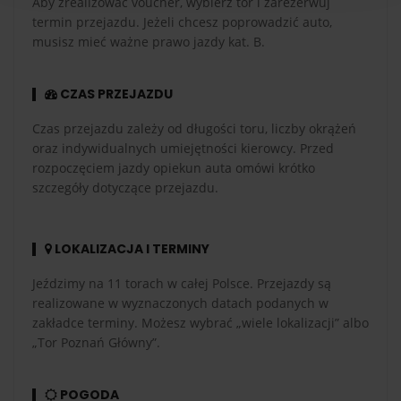
Aby zrealizować voucher, wybierz tor i zarezerwuj
termin przejazdu. Jeżeli chcesz poprowadzić auto,
musisz mieć ważne prawo jazdy kat. B.
CZAS PRZEJAZDU
Czas przejazdu zależy od długości toru, liczby okrążeń
oraz indywidualnych umiejętności kierowcy. Przed
rozpoczęciem jazdy opiekun auta omówi krótko
szczegóły dotyczące przejazdu.
LOKALIZACJA I TERMINY
Jeździmy na 11 torach w całej Polsce. Przejazdy są
realizowane w wyznaczonych datach podanych w
zakładce terminy. Możesz wybrać „wiele lokalizacji” albo
„Tor Poznań Główny”.
POGODA