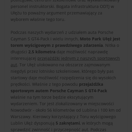
personel instruktorski. Bogata infrastruktura ODTJ w
Ułężu to poważny argument przemawiający za
wyborem właśnie tego toru.
Podczas naszych wydarzeń z udziałem auta Porsche
Cayman S GT4-Pack i wielu innych,
Moto Park Ułęż jest
torem wyścigowym z prawdziwego zdarzenia
. Nitka o
długości
2,5 kilometra
daje możliwość naprawdę
interesującej
przejażdżki jednym z naszych sportowych
aut
. Tor Ułęż ulokowano na obszarze zajmowanym
niegdyś przez lotnisko szkoleniowe, którego były pas
startowy daje możliwość rozpędzenia się do wysokich
prędkości. Właśnie z tego powodu
przejażdżka
sportowym autem Porsche Cayman S GT4-Pack
właśnie na tym torze będzie ekscytującym
wydarzeniem. Tor jest zlokalizowany w miejscowości
Nowodwór - około 56 kilometrów od Lublina i 100 km od
Warszawy. Kierowcy korzystający z Toru wyścigowego
Lublin Ułęż dysponują
5 zakrętami
, w których mogą
sprawdzić zwinność i przyczepność aut. Podczas