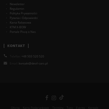
Newsletter
Regulamin
Polityka Prywatności
Pytania i Odpowiedzi
Karta Rabatowa
KTM X-BOW
Portale Piszą o Nas
KONTAKT
Telefon:
+48 503 520 520
Email:
kontakt@devil-cars.pl
Oferta
Karty Podarunkowe
Terminy
Tory
Eventy
Kontakt