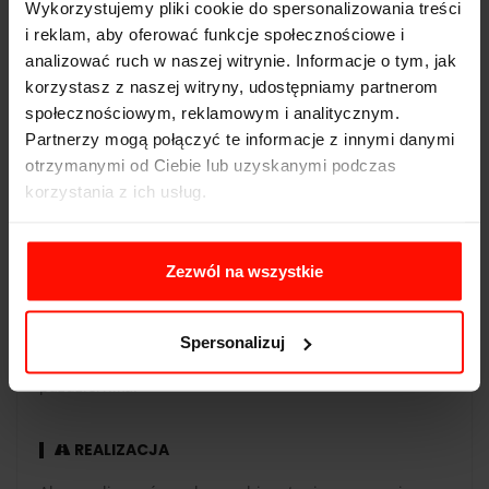
Wykorzystujemy pliki cookie do spersonalizowania treści
Waga:
1290
kg
i reklam, aby oferować funkcje społecznościowe i
analizować ruch w naszej witrynie. Informacje o tym, jak
Napęd:
tył
korzystasz z naszej witryny, udostępniamy partnerom
Pojemność:
3.4 l
społecznościowym, reklamowym i analitycznym.
Partnerzy mogą połączyć te informacje z innymi danymi
Skrzynia biegów:
automatyczna
otrzymanymi od Ciebie lub uzyskanymi podczas
korzystania z ich usług.
Zezwól na wszystkie
WAŻNOŚĆ
Voucher jest ważny 365 dni od daty zakupu. Voucher
opłacony kartą podarunkową ma taką samą ważność co
Spersonalizuj
karta. Przejazdy są realizowane w sezonie od maja do
października.
REALIZACJA