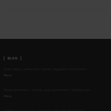
BLOG
Znaki nakazu - pełna lista z opisem, wyglądem i znaczeniem
Więcej
Gokart spalinowy — rodzaje, ceny i porównanie z elektrycznym
Więcej
Drifting vs jazda torowa - która dyscyplina jest dla Ciebie?