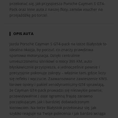
przekonać się, jak przyspiesza Porsche Cayman S GT4-
Pack oraz inne auta z naszej floty, zamów voucher na
przejażdżkę po torze!
OPIS AUTA
Jazda Porsche Cayman S GT4-pack na torze Białystok to
idealna okazja, by poczuć, co znaczy prawdziwa
sportowa motoryzacja. Dzięki centralnie
umieszczonemu silnikowi o mocy 395 KM, auto
błyskawicznie przyspiesza, a jednocześnie pewnie i
precyzyjnie pokonuje zakręty – właśnie tam, gdzie liczy
się refleks i wyczucie. Zaawansowane zawieszenie KW3,
torowe opony i pakiet aerodynamiczny GT4 sprawiają,
że Cayman GT4-pack prowadzi się niezwykle pewnie,
przewidywalnie i daje ogromną frajdę zarówno
początkującym, jak i bardziej doświadczonym
kierowcom. Na torze Białystok przekonasz się, jak
szybko reaguje na Twoje polecenia i jak bardzo wciąga