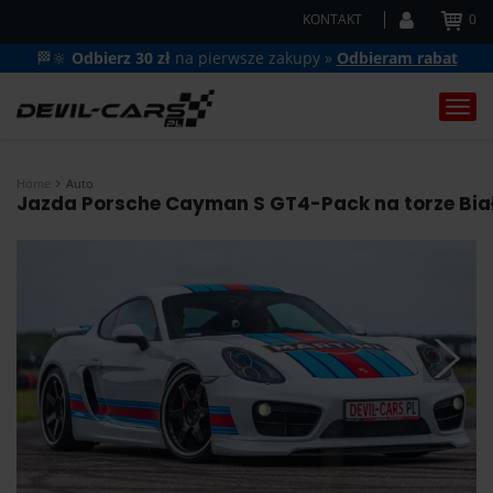
KONTAKT
0
🏁🔆
Odbierz 30 zł
na pierwsze zakupy »
Odbieram rabat
Togg
navi
Home
Auto
Jazda Porsche Cayman S GT4-Pack na torze Biały