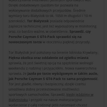
Dzięki dodatkowym zjazdom tor pozwala na
wykonywanie dodatkowych przejazdów. Średnie
wymiary toru Białystok to ok. 1050 m długości i 10 m
szerokości.
Tor Białystok
posiada odpowiednie
zaplecze techniczne, jest też wyposażony w monitoring
oraz, co bardzo ważne, w oświetlenie.
Sprawdź, czy
Porsche Cayman S GT4-Pack sprawdzi się na
nowoczesnym torze
w otoczeniu pięknej przyrody.
Tor Białystok jest położony na terenie lotniska Krywlany.
Piękna okolica oraz oddalenie od zgiełku miasta
sprawia, że jest świetną opcją na spędzenie wolnego
weekendu z rodziną i przyjaciółmi. Nowa nawierzchnia
sprawia, że
jazda po torze wyścigowym w takim aucie,
jak Porsche Cayman S GT4-Pack to sama przyjemność
.
Tor jest gładki, równy i bezpieczny, dzięki czemu
umożliwia dobre przetestowanie możliwości
sportowych samochodów. Sprawdź,
kiedy jeździmy w
Białymstoku
i przyjdź na nasze motoryzacyjne
wydarzenie z całą rodziną! Jeśli natomiast chcesz