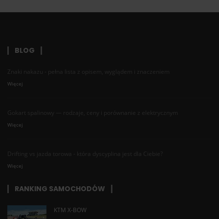
BLOG
Znaki nakazu - pełna lista z opisem, wyglądem i znaczeniem
Więcej
Gokart spalinowy — rodzaje, ceny i porównanie z elektrycznym
Więcej
Drifting vs jazda torowa - która dyscyplina jest dla Ciebie?
Więcej
RANKING SAMOCHODÓW
KTM X-BOW