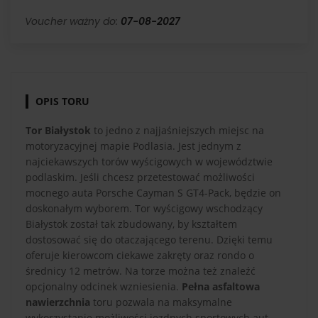
Voucher ważny do:
07-08-2027
OPIS TORU
Tor Białystok
to jedno z najjaśniejszych miejsc na
motoryzacyjnej mapie Podlasia. Jest jednym z
najciekawszych torów wyścigowych w województwie
podlaskim. Jeśli chcesz przetestować możliwości
mocnego auta Porsche Cayman S GT4-Pack, będzie on
doskonałym wyborem. Tor wyścigowy wschodzący
Białystok został tak zbudowany, by kształtem
dostosować się do otaczającego terenu. Dzięki temu
oferuje kierowcom ciekawe zakręty oraz rondo o
średnicy 12 metrów. Na torze można też znaleźć
opcjonalny odcinek wzniesienia.
Pełna asfaltowa
nawierzchnia
toru pozwala na maksymalne
wykorzystanie możliwości jezdnych sportowych aut.