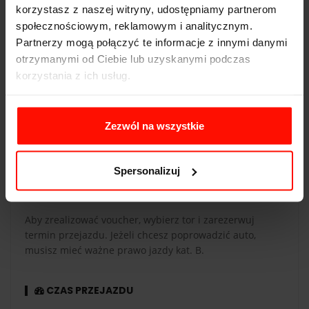
korzystasz z naszej witryny, udostępniamy partnerom
społecznościowym, reklamowym i analitycznym.
Partnerzy mogą połączyć te informacje z innymi danymi
otrzymanymi od Ciebie lub uzyskanymi podczas
korzystania z ich usług.
WAŻNOŚĆ
Voucher jest ważny 365 dni od daty zakupu. Voucher
opłacony kartą podarunkową ma taką samą ważność co
Zezwól na wszystkie
karta. Przejazdy są realizowane w sezonie od maja do
października.
Spersonalizuj
REALIZACJA
Aby zrealizować voucher, wybierz tor i zarezerwuj
termin przejazdu. Jeżeli chcesz poprowadzić auto,
musisz mieć ważne prawo jazdy kat. B.
CZAS PRZEJAZDU