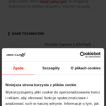
jazda autem, które zostało stworzone do osiągania
Pokaż pełny opis
maksimum na każdym okrążeniu. Voucher na jazdę
Porsche Cayman S 981 to świetny prezent dla każdego
fana motoryzacji – gwarancja niezapomnianych emocji
za kierownicą sportowego auta z prawdziwym
wyścigowym rodowodem.
DANE TECHNICZNE
Porsche Cayman S GT4-Pack
Przyspieszenie:
4.0
s do 100 km/h
Prędkość max:
297
km/h
Zgoda
Szczegóły
O plikach cookies
Moc:
395
KM
Waga:
1290
kg
Niniejsza strona korzysta z plików cookie
Napęd:
tył
Wykorzystujemy pliki cookie do spersonalizowania treści
Pojemność:
3.4 l
i reklam, aby oferować funkcje społecznościowe i
analizować ruch w naszej witrynie. Informacje o tym, jak
Skrzynia biegów:
automatyczna