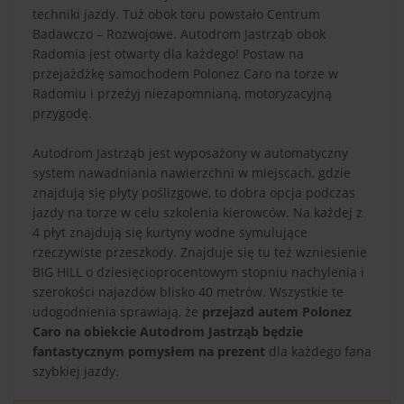
techniki jazdy. Tuż obok toru powstało Centrum
Badawczo – Rozwojowe. Autodrom Jastrząb obok
Radomia jest otwarty dla każdego! Postaw na
przejażdżkę samochodem Polonez Caro na torze w
Radomiu i przeżyj niezapomnianą, motoryzacyjną
przygodę.
Autodrom Jastrząb jest wyposażony w automatyczny
system nawadniania nawierzchni w miejscach, gdzie
znajdują się płyty poślizgowe, to dobra opcja podczas
jazdy na torze w celu szkolenia kierowców. Na każdej z
4 płyt znajdują się kurtyny wodne symulujące
rzeczywiste przeszkody. Znajduje się tu też wzniesienie
BIG HILL o dziesięcioprocentowym stopniu nachylenia i
szerokości najazdów blisko 40 metrów. Wszystkie te
udogodnienia sprawiają, że
przejazd autem Polonez
Caro na obiekcie Autodrom Jastrząb będzie
fantastycznym pomysłem na prezent
dla każdego fana
szybkiej jazdy.