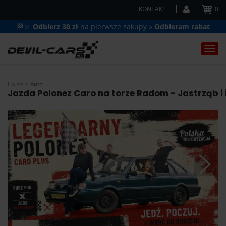
KONTAKT
0
🏁🔆
Odbierz 30 zł
na pierwsze zakupy »
Odbieram rabat
Togg
navi
Home
Auto
Jazda Polonez Caro na torze Radom - Jastrząb i