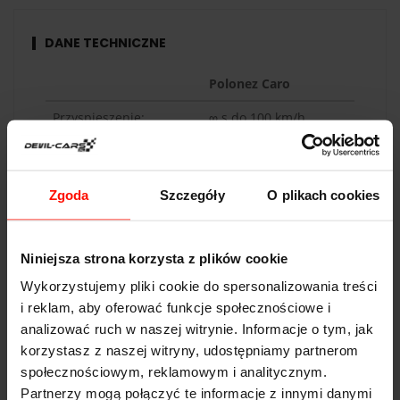
DANE TECHNICZNE
Polonez Caro
Przyspieszenie:
∞
s do 100 km/h
Prędkość max:
160
km/h
Moc:
84
KM
Zgoda
Szczegóły
O plikach cookies
Waga:
1066
kg
Napęd:
tył
Niniejsza strona korzysta z plików cookie
Pojemność:
1.6 l
Wykorzystujemy pliki cookie do spersonalizowania treści
i reklam, aby oferować funkcje społecznościowe i
Skrzynia biegów:
manualna
analizować ruch w naszej witrynie. Informacje o tym, jak
korzystasz z naszej witryny, udostępniamy partnerom
społecznościowym, reklamowym i analitycznym.
Partnerzy mogą połączyć te informacje z innymi danymi