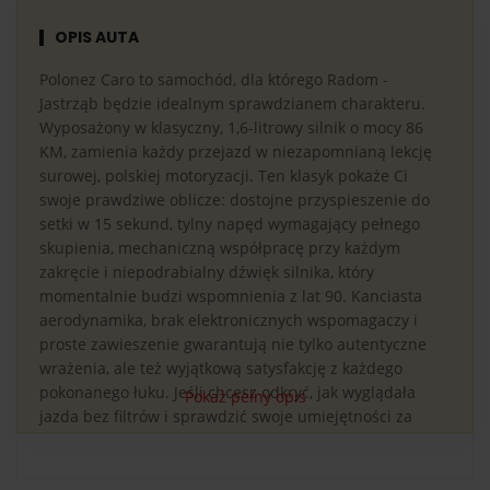
OPIS AUTA
Polonez Caro to samochód, dla którego Radom -
Jastrząb będzie idealnym sprawdzianem charakteru.
Wyposażony w klasyczny, 1,6-litrowy silnik o mocy 86
KM, zamienia każdy przejazd w niezapomnianą lekcję
surowej, polskiej motoryzacji. Ten klasyk pokaże Ci
swoje prawdziwe oblicze: dostojne przyspieszenie do
setki w 15 sekund, tylny napęd wymagający pełnego
skupienia, mechaniczną współpracę przy każdym
zakręcie i niepodrabialny dźwięk silnika, który
momentalnie budzi wspomnienia z lat 90. Kanciasta
aerodynamika, brak elektronicznych wspomagaczy i
proste zawieszenie gwarantują nie tylko autentyczne
wrażenia, ale też wyjątkową satysfakcję z każdego
pokonanego łuku. Jeśli chcesz odkryć, jak wyglądała
Pokaż pełny opis
jazda bez filtrów i sprawdzić swoje umiejętności za
kółkiem, jazda Polonezem na obiekcie Radom - Jastrząb
będzie najbardziej oryginalnym wyborem.