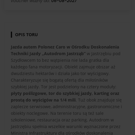
Voucher ważny do:
06-08-2027
OPIS TORU
Jazda autem Polonez Caro w Ośrodku Doskonalenia
Techniki Jazdy „Autodrom Jastrząb”
w Jastrzębiu pod
Szydłowcem to bez wątpienia nie lada gratka dla
każdego fana motoryzacji. Obiekt zajmuje obszar aż
dwudziestu hektarów i działa jako tor wyścigowy.
Charakteryzuje się bogatą ofertą dla miłośników
szybkiej jazdy. Tor jest podzielony na cztery moduły:
płyty poślizgowe, tor do szybkiej jazdy, karting oraz
prostą do wyścigów na 1/4 mili
. Tuż obok znajduje się
zaplecze serwisowe, administracyjne, gastronomiczne i
obiekty noclegowe. Na terenie toru są też sale
szkoleniowe, restauracja oraz parking. Autodrom w
Jastrzębiu spełnia wszelkie warunki wyznaczone przez
Ministra Infrastruktury dla ośrodków doskonalenia