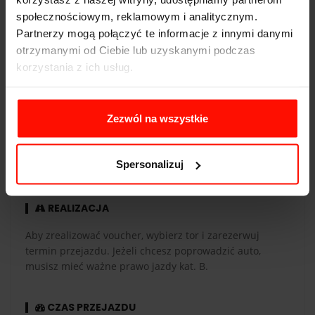
Skrzynia biegów:
manualna
społecznościowym, reklamowym i analitycznym.
Partnerzy mogą połączyć te informacje z innymi danymi
otrzymanymi od Ciebie lub uzyskanymi podczas
korzystania z ich usług.
WAŻNOŚĆ
Zezwól na wszystkie
Voucher jest ważny 365 dni od daty zakupu. Voucher
opłacony kartą podarunkową ma taką samą ważność co
karta. Przejazdy są realizowane w sezonie od maja do
Spersonalizuj
października.
REALIZACJA
Aby zrealizować voucher, wybierz tor i zarezerwuj
termin przejazdu. Jeżeli chcesz poprowadzić auto,
musisz mieć ważne prawo jazdy kat. B.
CZAS PRZEJAZDU