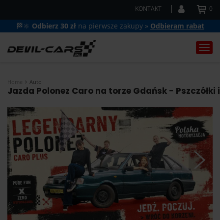
KONTAKT
0
🏁🔆
Odbierz 30 zł
na pierwsze zakupy »
Odbieram rabat
Togg
navi
Home
Auto
Jazda Polonez Caro na torze Gdańsk - Pszczółki 