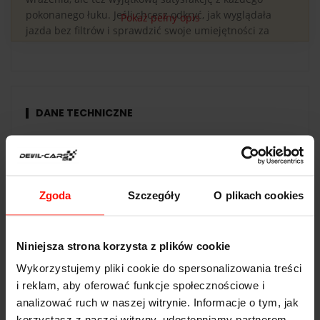
pokonanego łuku. Jeśli chcesz odkryć, jak wyglądała
Pokaż pełny opis
jazda bez filtrów i sprawdzić swoje umiejętności za
kółkiem, jazda Polonezem na obiekcie Gdańsk -
Pszczółki będzie najbardziej oryginalnym wyborem.
DANE TECHNICZNE
Polonez Caro
Przyspieszenie:
∞
s do 100 km/h
Zgoda
Szczegóły
O plikach cookies
Prędkość max:
160
km/h
Moc:
84
KM
Niniejsza strona korzysta z plików cookie
Waga:
1066
kg
Wykorzystujemy pliki cookie do spersonalizowania treści
Napęd:
tył
i reklam, aby oferować funkcje społecznościowe i
analizować ruch w naszej witrynie. Informacje o tym, jak
Pojemność:
1.6 l
korzystasz z naszej witryny, udostępniamy partnerom