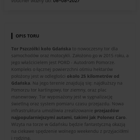
Voucher ważny do:
06-08-2027
OPIS TORU
Tor Pszczółki koło Gdańska
to nowoczesny tor dla
samochodów oraz motocykli. Założono go w 2015 roku, a
jego właścicielem jest PORD - Autodrom Pomorze.
Kompleks o łącznej powierzchni ośmiu hektarów
położony jest w odległości
około 25 kilometrów od
Gdańska
. Na jego terenie znajdują się: najdłuższy na
Pomorzu tor kartingowy, tor ziemny, oraz plac
manewrowy. Tor wyposażony jest w sygnalizację
świetlną oraz system pomiaru czasu przejazdu. Nowa
infrastruktura umożliwia zrealizowanie
przejazdów
najpopularniejszymi autami, takimi jak Polonez Caro
.
Wizyta na torze w Gdańsku będzie fantastyczną okazją
na ciekawe spędzenie wolnego weekendu z przyjaciółmi
i rodziną.