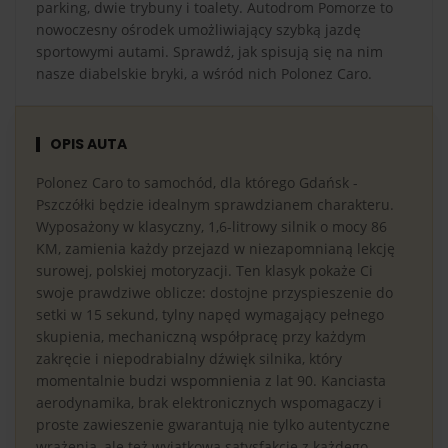
parking, dwie trybuny i toalety. Autodrom Pomorze to
nowoczesny ośrodek umożliwiający szybką jazdę
sportowymi autami. Sprawdź, jak spisują się na nim
nasze diabelskie bryki, a wśród nich Polonez Caro.
OPIS AUTA
Polonez Caro to samochód, dla którego Gdańsk -
Pszczółki będzie idealnym sprawdzianem charakteru.
Wyposażony w klasyczny, 1,6-litrowy silnik o mocy 86
KM, zamienia każdy przejazd w niezapomnianą lekcję
surowej, polskiej motoryzacji. Ten klasyk pokaże Ci
swoje prawdziwe oblicze: dostojne przyspieszenie do
setki w 15 sekund, tylny napęd wymagający pełnego
skupienia, mechaniczną współpracę przy każdym
zakręcie i niepodrabialny dźwięk silnika, który
momentalnie budzi wspomnienia z lat 90. Kanciasta
aerodynamika, brak elektronicznych wspomagaczy i
proste zawieszenie gwarantują nie tylko autentyczne
wrażenia, ale też wyjątkową satysfakcję z każdego