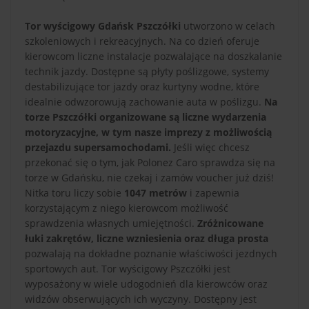
Tor wyścigowy Gdańsk Pszczółki
utworzono w celach
szkoleniowych i rekreacyjnych. Na co dzień oferuje
kierowcom liczne instalacje pozwalające na doszkalanie
technik jazdy. Dostępne są płyty poślizgowe, systemy
destabilizujące tor jazdy oraz kurtyny wodne, które
idealnie odwzorowują zachowanie auta w poślizgu.
Na
torze Pszczółki organizowane są liczne wydarzenia
motoryzacyjne, w tym nasze imprezy z możliwością
przejazdu supersamochodami.
Jeśli więc chcesz
przekonać się o tym, jak Polonez Caro sprawdza się na
torze w Gdańsku, nie czekaj i zamów voucher już dziś!
Nitka toru liczy sobie
1047 metrów
i zapewnia
korzystającym z niego kierowcom możliwość
sprawdzenia własnych umiejętności.
Zróżnicowane
łuki zakrętów, liczne wzniesienia oraz długa prosta
pozwalają na dokładne poznanie właściwości jezdnych
sportowych aut. Tor wyścigowy Pszczółki jest
wyposażony w wiele udogodnień dla kierowców oraz
widzów obserwujących ich wyczyny. Dostępny jest