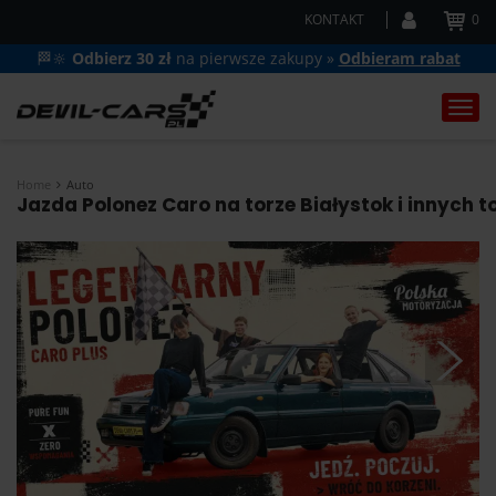
KONTAKT
0
🏁🔆
Odbierz 30 zł
na pierwsze zakupy »
Odbieram rabat
Togg
navi
Home
Auto
Jazda Polonez Caro na torze Białystok i innych t