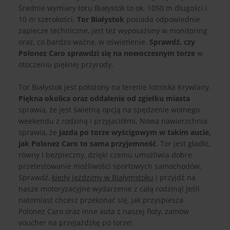
Średnie wymiary toru Białystok to ok. 1050 m długości i
10 m szerokości.
Tor Białystok
posiada odpowiednie
zaplecze techniczne, jest też wyposażony w monitoring
oraz, co bardzo ważne, w oświetlenie.
Sprawdź, czy
Polonez Caro sprawdzi się na nowoczesnym torze
w
otoczeniu pięknej przyrody.
Tor Białystok jest położony na terenie lotniska Krywlany.
Piękna okolica oraz oddalenie od zgiełku miasta
sprawia, że jest świetną opcją na spędzenie wolnego
weekendu z rodziną i przyjaciółmi. Nowa nawierzchnia
sprawia, że
jazda po torze wyścigowym w takim aucie,
jak Polonez Caro to sama przyjemność
. Tor jest gładki,
równy i bezpieczny, dzięki czemu umożliwia dobre
przetestowanie możliwości sportowych samochodów.
Sprawdź,
kiedy jeździmy w Białymstoku
i przyjdź na
nasze motoryzacyjne wydarzenie z całą rodziną! Jeśli
natomiast chcesz przekonać się, jak przyspiesza
Polonez Caro oraz inne auta z naszej floty, zamów
voucher na przejażdżkę po torze!