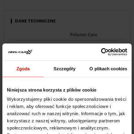
DANE TECHNICZNE
Polonez Caro
Przyspieszenie:
∞
s do 100 km/h
Prędkość max:
160
km/h
Moc:
84
KM
Zgoda
Szczegóły
O plikach cookies
Waga:
1066
kg
Niniejsza strona korzysta z plików cookie
Napęd:
tył
Wykorzystujemy pliki cookie do spersonalizowania treści
Pojemność:
1.6 l
i reklam, aby oferować funkcje społecznościowe i
Skrzynia biegów:
manualna
analizować ruch w naszej witrynie. Informacje o tym, jak
korzystasz z naszej witryny, udostępniamy partnerom
społecznościowym, reklamowym i analitycznym.