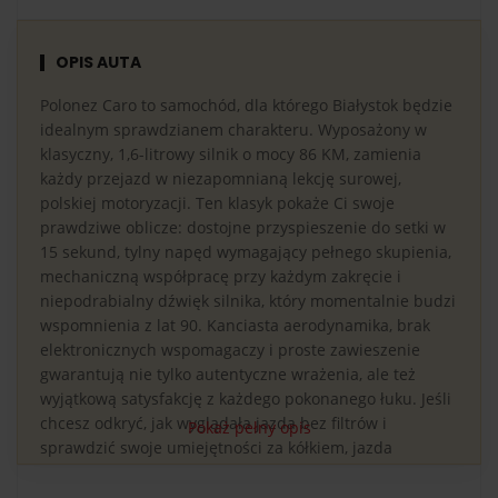
OPIS AUTA
Polonez Caro to samochód, dla którego Białystok będzie
idealnym sprawdzianem charakteru. Wyposażony w
klasyczny, 1,6-litrowy silnik o mocy 86 KM, zamienia
każdy przejazd w niezapomnianą lekcję surowej,
polskiej motoryzacji. Ten klasyk pokaże Ci swoje
prawdziwe oblicze: dostojne przyspieszenie do setki w
15 sekund, tylny napęd wymagający pełnego skupienia,
mechaniczną współpracę przy każdym zakręcie i
niepodrabialny dźwięk silnika, który momentalnie budzi
wspomnienia z lat 90. Kanciasta aerodynamika, brak
elektronicznych wspomagaczy i proste zawieszenie
gwarantują nie tylko autentyczne wrażenia, ale też
wyjątkową satysfakcję z każdego pokonanego łuku. Jeśli
chcesz odkryć, jak wyglądała jazda bez filtrów i
Pokaż pełny opis
sprawdzić swoje umiejętności za kółkiem, jazda
Polonezem na obiekcie Białystok będzie najbardziej
oryginalnym wyborem.