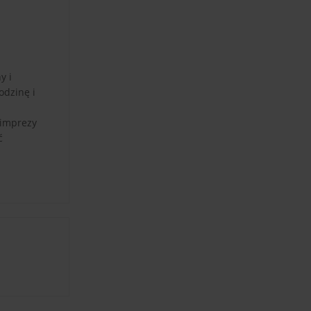
y i
odzinę i
 imprezy
ć