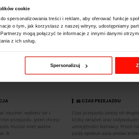
310
km/h
 plików cookie
549
KM
do spersonalizowania treści i reklam, aby oferować funkcje sp
ormacje o tym, jak korzystasz z naszej witryny, udostępniamy p
1745
kg
Partnerzy mogą połączyć te informacje z innymi danymi otrzym
nia z ich usług.
4x4
3.8 l
automatyczna
Spersonalizuj
Z
CJA
CZAS PRZEJAZDU
ać voucher, wybierz tor i
Czas przejazdu zależy od długośc
rmin przejazdu. Jeżeli chcesz
liczby okrążeń oraz indywidual
auto, musisz mieć ważne
umiejętności kierowcy. Przed r
at. B.
jazdy opiekun auta omówi krótk