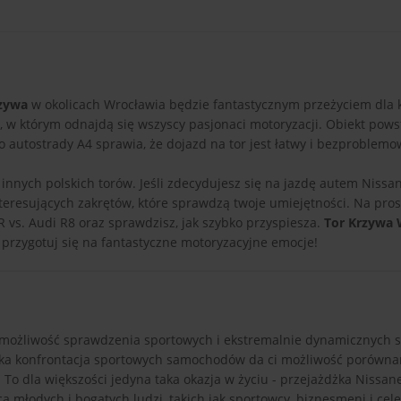
rzywa
w okolicach Wrocławia będzie fantastycznym przeżyciem dla 
w którym odnajdą się wszyscy pasjonaci motoryzacji. Obiekt powst
ko autostrady A4 sprawia, że dojazd na tor jest łatwy i bezproblemo
 innych polskich torów. Jeśli zdecydujesz się na jazdę autem Nissa
nteresujących zakrętów, które sprawdzą twoje umiejętności. Na pro
vs. Audi R8 oraz sprawdzisz, jak szybko przyspiesza.
Tor Krzywa
 przygotuj się na fantastyczne motoryzacyjne emocje!
możliwość sprawdzenia sportowych i ekstremalnie dynamicznych s
iecka konfrontacja sportowych samochodów da ci możliwość porówna
. To dla większości jedyna taka okazja w życiu - przejażdżka Nissa
a młodych i bogatych ludzi, takich jak sportowcy, biznesmeni i cele