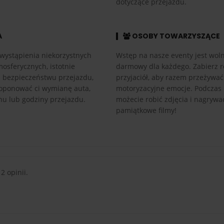
dotyczące przejazdu.
A
OSOBY TOWARZYSZĄCE
wystąpienia niekorzystnych
Wstęp na nasze eventy jest woln
osferycznych, istotnie
darmowy dla każdego. Zabierz r
h bezpieczeństwu przejazdu,
przyjaciół, aby razem przeżywać
ponować ci wymianę auta,
motoryzacyjne emocje. Podczas
nu lub godziny przejazdu.
możecie robić zdjęcia i nagrywa
pamiątkowe filmy!
 2 opinii.