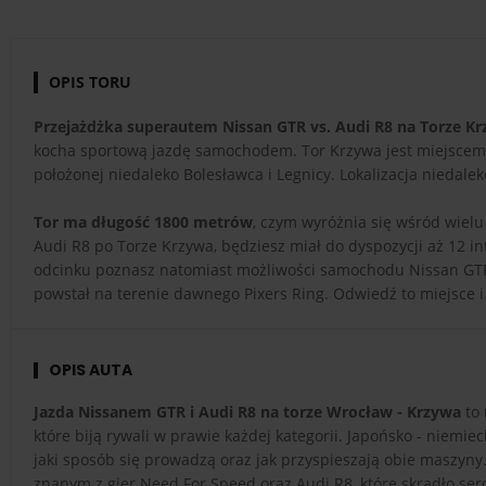
OPIS TORU
Przejażdżka superautem Nissan GTR vs. Audi R8 na Torze K
kocha sportową jazdę samochodem. Tor Krzywa jest miejscem, 
położonej niedaleko Bolesławca i Legnicy. Lokalizacja niedale
Tor ma długość 1800 metrów
, czym wyróżnia się wśród wielu
Audi R8 po Torze Krzywa, będziesz miał do dyspozycji aż 12 i
odcinku poznasz natomiast możliwości samochodu Nissan GTR 
powstał na terenie dawnego Pixers Ring. Odwiedź to miejsce i
OPIS AUTA
Jazda Nissanem GTR i Audi R8 na torze Wrocław - Krzywa
to 
które biją rywali w prawie każdej kategorii. Japońsko - niem
jaki sposób się prowadzą oraz jak przyspieszają obie maszyny
znanym z gier Need For Speed oraz Audi R8, które skradło serc