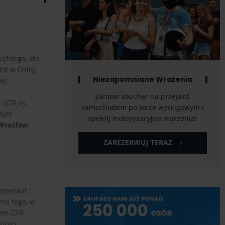
każdego, kto
ał w Osłej,
Niezapomniane Wrażenia
wy.
Zamów voucher na przejazd
n GTR vs.
samochodem po torze wyścigowym i
stym
spełnij motoryzacyjne marzenia!
 Wrocław
ZAREZERWUJ TERAZ
uperaut,
nia tego, w
nem GTR
bryci.