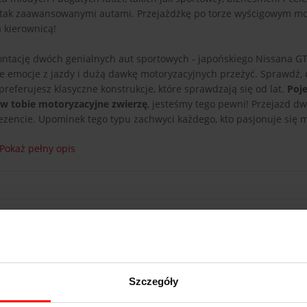
da tak zaawansowanymi autami. Przejażdżkę po torze wyścigowym m
 kierownicą!
ontację dwóch genialnych aut sportowych - japońskiego Nissana GT
 emocje z jazdy i dużą dawkę motoryzacyjnych przeżyć. Sprawdź, 
referujesz klasyczne konstrukcje, które sprawdzają się od lat.
Poj
 w tobie motoryzacyjne zwierzę
, jesteśmy tego pewni! Przejazd 
ncie. Upominek tego typu zachwyci każdego, kto pasjonuje się m
Pokaż pełny opis
Nissan GTR
Szczegóły
m/h
3.7
s do 100 km/h