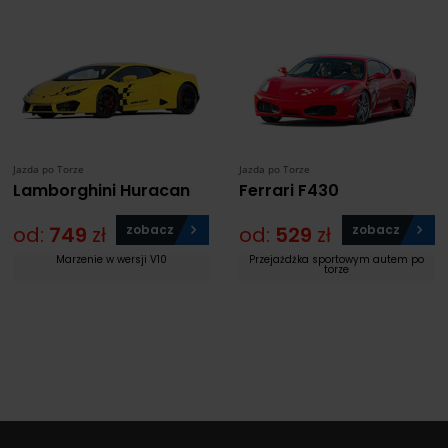
Jazda po Torze
Jazda po Torze
Lamborghini Huracan
Ferrari F430
od:
749
zł
zobacz
od:
529
zł
zobacz
Marzenie w wersji V10
Przejażdżka sportowym autem po
torze