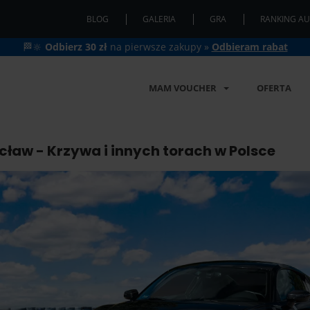
BLOG
GALERIA
GRA
RANKING AU
🏁🔆
Odbierz 30 zł
na pierwsze zakupy »
Odbieram rabat
MAM VOUCHER
OFERTA
cław - Krzywa i innych torach w Polsce