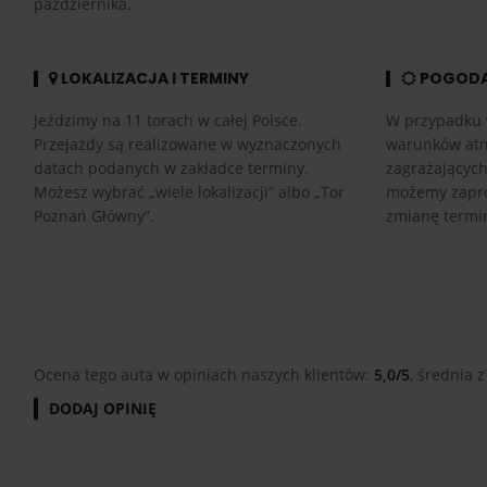
października.
LOKALIZACJA I TERMINY
POGOD
Jeździmy na 11 torach w całej Polsce.
W przypadku 
Przejazdy są realizowane w wyznaczonych
warunków atm
datach podanych w zakładce terminy.
zagrażającyc
Możesz wybrać „wiele lokalizacji” albo „Tor
możemy zapro
Poznań Główny”.
zmianę termi
Ocena tego auta w opiniach naszych klientów:
5,0/5
, średnia z
DODAJ OPINIĘ