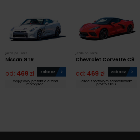
Jazda po Torze
Jazda po Torze
Nissan GTR
Chevrolet Corvette C8
od:
469
zł
zobacz
od:
469
zł
zobacz
Wyjątkowy prezent dla fana
Jazda sportowym samochodem
motoryzacji
prosto z USA