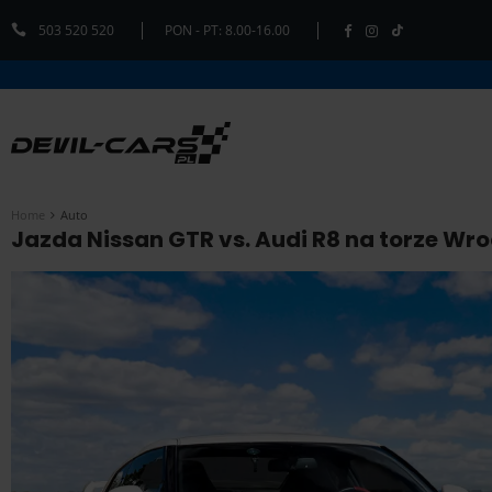
503 520 520
PON - PT: 8.00-16.00
Home
Auto
Jazda Nissan GTR vs. Audi R8 na torze Wro