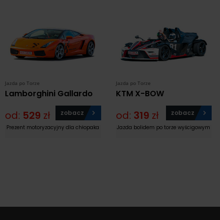
Jazda po Torze
Jazda po Torze
Lamborghini Gallardo
KTM X-BOW
od:
529
zł
zobacz
od:
319
zł
zobacz
Prezent motoryzacyjny dla chłopaka
Jazda bolidem po torze wyścigowym