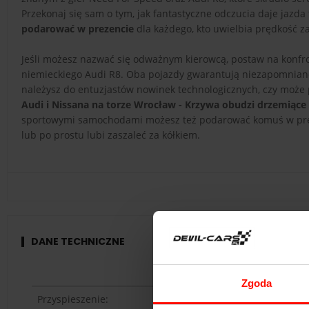
Przekonaj się sam o tym, jak fantastyczne odczucia daje jaz
podarować w prezencie
dla każdego, kto uwielbia prędkość za
Jeśli możesz nazwać się odważnym kierowcą, postaw na konfr
niemieckiego Audi R8. Oba pojazdy gwarantują niezapomniane
należysz do entuzjastów nowinek technologicznych, czy może p
Audi i Nissana na torze Wrocław - Krzywa obudzi drzemiące
sportowymi samochodami możesz też podarować komuś w preze
lub po prostu lubi zaszaleć za kółkiem.
DANE TECHNICZNE
Audi R8 V10
Zgoda
Przyspieszenie:
3.6
s do 100 k