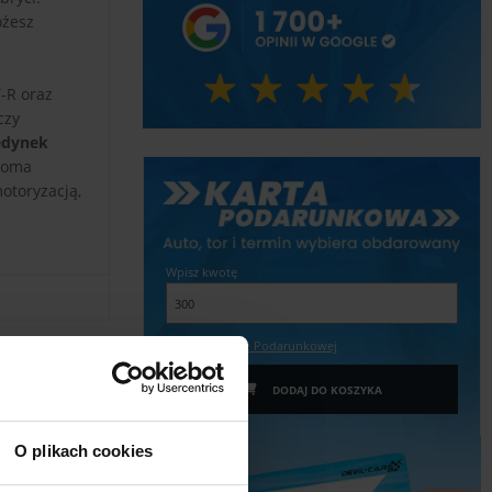
ożesz
-R oraz
czy
edynek
dwoma
otoryzacją,
Wpisz kwotę
Więcej o Karcie Podarunkowej
DODAJ DO KOSZYKA
O plikach cookies