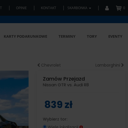
T
OPINIE
KONTAKT
SKARBONKA
0
KARTY PODARUNKOWE
TERMINY
TORY
EVENTY
Chevrolet
Lamborghini
Zamów Przejazd
Nissan GTR vs. Audi R8
839 zł
Wybierz tor:
Wiele lokalizacji