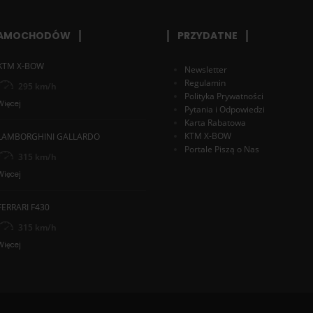
SAMOCHODÓW
PRZYDATNE
KTM X-BOW
Newsletter
Regulamin
295 km/h
Polityka Prywatności
Więcej
Pytania i Odpowiedzi
Karta Rabatowa
KTM X-BOW
LAMBORGHINI GALLARDO
Portale Piszą o Nas
315 km/h
Więcej
FERRARI F430
315 km/h
Więcej