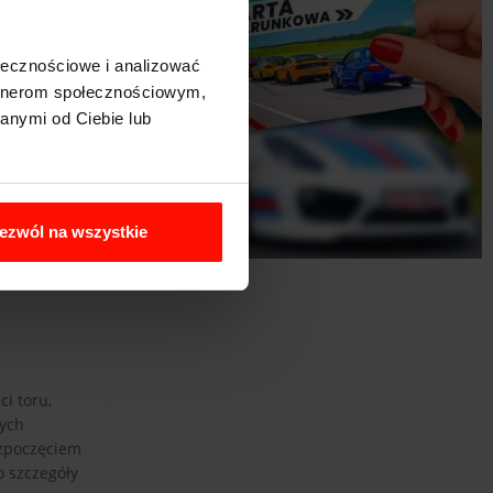
ołecznościowe i analizować
artnerom społecznościowym,
anymi od Ciebie lub
ezwól na wszystkie
i toru,
nych
ozpoczęciem
o szczegóły