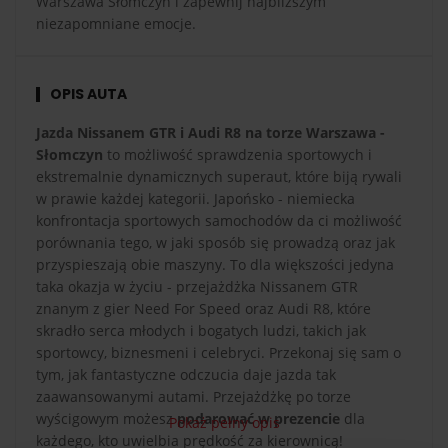
Warszawa Słomczyn i zapewnij najbliższym
niezapomniane emocje.
OPIS AUTA
Jazda Nissanem GTR i Audi R8 na torze Warszawa -
Słomczyn
to możliwość sprawdzenia sportowych i
ekstremalnie dynamicznych superaut, które biją rywali
w prawie każdej kategorii. Japońsko - niemiecka
konfrontacja sportowych samochodów da ci możliwość
porównania tego, w jaki sposób się prowadzą oraz jak
przyspieszają obie maszyny. To dla większości jedyna
taka okazja w życiu - przejażdżka Nissanem GTR
znanym z gier Need For Speed oraz Audi R8, które
skradło serca młodych i bogatych ludzi, takich jak
sportowcy, biznesmeni i celebryci. Przekonaj się sam o
tym, jak fantastyczne odczucia daje jazda tak
zaawansowanymi autami. Przejażdżkę po torze
wyścigowym możesz
podarować w prezencie
dla
Pokaż pełny opis
każdego, kto uwielbia prędkość za kierownicą!