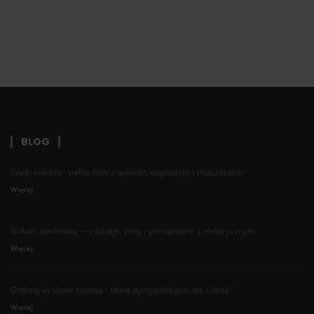
BLOG
Znaki nakazu - pełna lista z opisem, wyglądem i znaczeniem
Więcej
Gokart spalinowy — rodzaje, ceny i porównanie z elektrycznym
Więcej
Drifting vs jazda torowa - która dyscyplina jest dla Ciebie?
Więcej