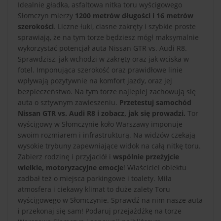
Idealnie gładka, asfaltowa nitka toru wyścigowego
Słomczyn mierzy
1200 metrów długości i 16 metrów
szerokości
. Liczne łuki, ciasne zakręty i szybkie proste
sprawiają, że na tym torze będziesz mógł maksymalnie
wykorzystać potencjał auta Nissan GTR vs. Audi R8.
Sprawdzisz, jak wchodzi w zakręty oraz jak wciska w
fotel. Imponująca szerokość oraz prawidłowe linie
wpływają pozytywnie na komfort jazdy, oraz jej
bezpieczeństwo. Na tym torze najlepiej zachowują się
auta o sztywnym zawieszeniu.
Przetestuj samochód
Nissan GTR vs. Audi R8 i zobacz, jak się prowadzi.
Tor
wyścigowy w Słomczynie koło Warszawy imponuje
swoim rozmiarem i infrastrukturą. Na widzów czekają
wysokie trybuny zapewniające widok na całą nitkę toru.
Zabierz rodzinę i przyjaciół i
wspólnie przeżyjcie
wielkie, motoryzacyjne emocje
! Właściciel obiektu
zadbał też o miejsca parkingowe i toalety. Miła
atmosfera i ciekawy klimat to duże zalety Toru
wyścigowego w Słomczynie. Sprawdź na nim nasze auta
i przekonaj się sam! Podaruj przejażdżkę na torze