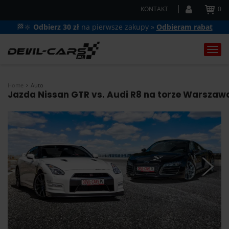
KONTAKT
0
🏁🔆
Odbierz 30 zł
na pierwsze zakupy »
Odbieram rabat
Togg
navi
Home
Auto
Jazda Nissan GTR vs. Audi R8 na torze Warszawa