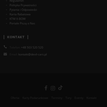
Regulamin
Polityka Prywatności
Pytania i Odpowiedzi
Karta Rabatowa
KTM X-BOW
Portale Piszą o Nas
KONTAKT
Telefon:
+48 503 520 520
Email:
kontakt@devil-cars.pl
Oferta
Karty Podarunkowe
Terminy
Tory
Eventy
Kontakt