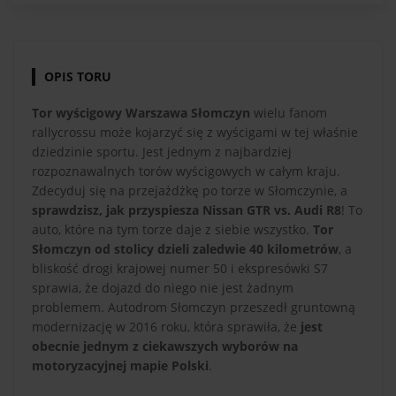
OPIS TORU
Tor wyścigowy Warszawa Słomczyn
wielu fanom
rallycrossu może kojarzyć się z wyścigami w tej właśnie
dziedzinie sportu. Jest jednym z najbardziej
rozpoznawalnych torów wyścigowych w całym kraju.
Zdecyduj się na przejażdżkę po torze w Słomczynie, a
sprawdzisz, jak przyspiesza Nissan GTR vs. Audi R8
! To
auto, które na tym torze daje z siebie wszystko.
Tor
Słomczyn od stolicy dzieli zaledwie 40 kilometrów
, a
bliskość drogi krajowej numer 50 i ekspresówki S7
sprawia, że dojazd do niego nie jest żadnym
problemem. Autodrom Słomczyn przeszedł gruntowną
modernizację w 2016 roku, która sprawiła, że
jest
obecnie jednym z ciekawszych wyborów na
motoryzacyjnej mapie Polski
.