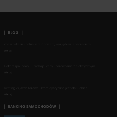
BLOG
Znaki nakazu - pełna lista z opisem, wyglądem i znaczeniem
Więcej
Gokart spalinowy — rodzaje, ceny i porównanie z elektrycznym
Więcej
Drifting vs jazda torowa - która dyscyplina jest dla Ciebie?
Więcej
RANKING SAMOCHODÓW