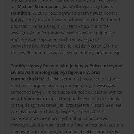
jak
Michael Schumacher, Jackie Stewart czy Lewis
Hamilton
. W 2010 roku pojawił się tam nawet
Robert
Kubica
, który prezentował możliwości bolidu Formuły 1
podczas
N-Gine Renault F1 Team Show
. Na torze
wyścigowym w Poznaniu są organizowane najlepsze
imprezy zrzeszające polskich fanów szybkich
samochodów. Przekonaj się, jak jeździ Nissan GTR na
torze w Poznaniu i zrealizuj swoje motoryzacyjne pasje!
Tor Wyścigowy Poznań jako jedyny w Polsce otrzymał
światową homologację wyścigową FIA oraz
europejską UEM
, dzięki czemu na jego terenie istnieje
możliwość organizowania profesjonalnych wyścigów
samochodowych. Imponująca długość okrążenia wynosi
aż 4,1 kilometra
, dzięki której będziesz miał doskonałą
okazję do sprawdzenia, jak przyspiesza Nissan GTR. Na
tym dystansie do twojej dyspozycji pozostaje 11
zakrętów oraz wiele prostych i długich odcinków
równego asfaltu. Nawierzchnia Toru w Poznaniu została
niedawno całkowicie wymieniona, dzięki czemu każdy