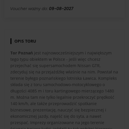
Voucher ważny do:
09-08-2027
OPIS TORU
Tor Poznań
jest najnowocześniejszym i największym
tego typu obiektem w Polsce - jeśli więc chcesz
przejechać się supersamochodem Nissan GTR,
zdecyduj się na przejażdżkę właśnie na nim. Powstał na
terenie byłego poznańskiego lotniska Ławica. Kompleks
składa się z toru samochodowo-motocyklowego o
długości 4085 m i toru kartingowego mierzącego 1480
m. Można tam nie tylko legalnie przekroczyć prędkość
140 km/h, ale także przeprowadzić spotkanie
biznesowe, prezentację, nauczyć się bezpiecznej i
ekonomicznej jazdy, najeść się do syta, a nawet
przespać. Imprezy organizowane na jego terenie
ściągają tysiące ludzi. Jeździli tu tak wybitni kierowcy,