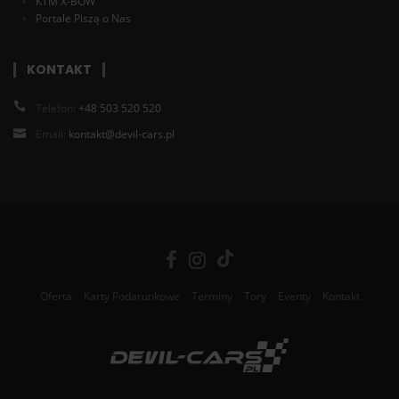
KTM X-BOW
Portale Piszą o Nas
KONTAKT
Telefon:
+48 503 520 520
Email:
kontakt@devil-cars.pl
Oferta
Karty Podarunkowe
Terminy
Tory
Eventy
Kontakt