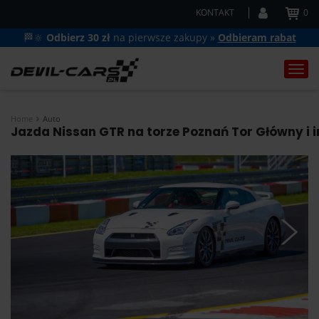
KONTAKT
0
🏁🔆
Odbierz 30 zł
na pierwsze zakupy »
Odbieram rabat
Togg
navi
Home
Auto
Jazda Nissan GTR na torze Poznań Tor Główny i 