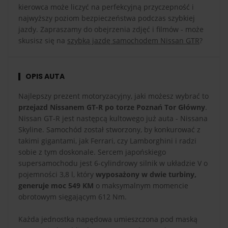
kierowca może liczyć na perfekcyjną przyczepność i
najwyższy poziom bezpieczeństwa podczas szybkiej
jazdy. Zapraszamy do obejrzenia zdjęć i filmów - może
skusisz się na
szybką jazdę samochodem Nissan GTR
?
OPIS AUTA
Najlepszy prezent motoryzacyjny, jaki możesz wybrać to
przejazd Nissanem GT-R po torze Poznań Tor Główny
.
Nissan GT-R jest następcą kultowego już auta - Nissana
Skyline. Samochód został stworzony, by konkurować z
takimi gigantami, jak Ferrari, czy Lamborghini i radzi
sobie z tym doskonale. Sercem japońskiego
supersamochodu jest 6-cylindrowy silnik w układzie V o
pojemności 3,8 l, który
wyposażony w dwie turbiny,
generuje moc 549 KM
o maksymalnym momencie
obrotowym sięgającym 612 Nm.
Każda jednostka napędowa umieszczona pod maską