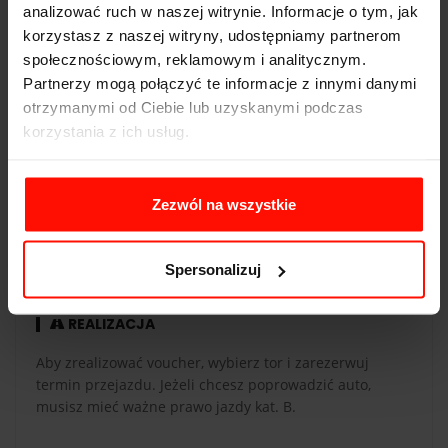
Pojemność:
3.8 l
analizować ruch w naszej witrynie. Informacje o tym, jak
korzystasz z naszej witryny, udostępniamy partnerom
Skrzynia biegów:
automatyczna
społecznościowym, reklamowym i analitycznym.
Partnerzy mogą połączyć te informacje z innymi danymi
otrzymanymi od Ciebie lub uzyskanymi podczas
korzystania z ich usług.
WAŻNOŚĆ
Voucher jest ważny 365 dni od daty zakupu. Voucher
Zezwól na wszystkie
opłacony kartą podarunkową ma taką samą ważność co
karta. Przejazdy są realizowane w sezonie od maja do
października.
Spersonalizuj
REALIZACJA
Aby zrealizować voucher, wybierz tor i zarezerwuj
termin przejazdu. Jeżeli chcesz poprowadzić auto,
musisz mieć ważne prawo jazdy kat. B.