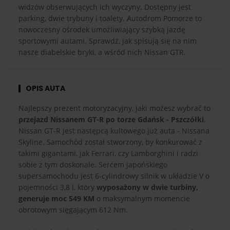
widzów obserwujących ich wyczyny. Dostępny jest
parking, dwie trybuny i toalety. Autodrom Pomorze to
nowoczesny ośrodek umożliwiający szybką jazdę
sportowymi autami. Sprawdź, jak spisują się na nim
nasze diabelskie bryki, a wśród nich Nissan GTR.
OPIS AUTA
Najlepszy prezent motoryzacyjny, jaki możesz wybrać to
przejazd Nissanem GT-R po torze Gdańsk - Pszczółki
.
Nissan GT-R jest następcą kultowego już auta - Nissana
Skyline. Samochód został stworzony, by konkurować z
takimi gigantami, jak Ferrari, czy Lamborghini i radzi
sobie z tym doskonale. Sercem japońskiego
supersamochodu jest 6-cylindrowy silnik w układzie V o
pojemności 3,8 l, który
wyposażony w dwie turbiny,
generuje moc 549 KM
o maksymalnym momencie
obrotowym sięgającym 612 Nm.