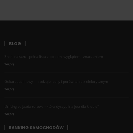
BLOG
Znaki nakazu - pełna lista z opisem, wyglądem i znaczeniem
Więcej
Gokart spalinowy — rodzaje, ceny i porównanie z elektrycznym
Więcej
Drifting vs jazda torowa - która dyscyplina jest dla Ciebie?
Więcej
RANKING SAMOCHODÓW