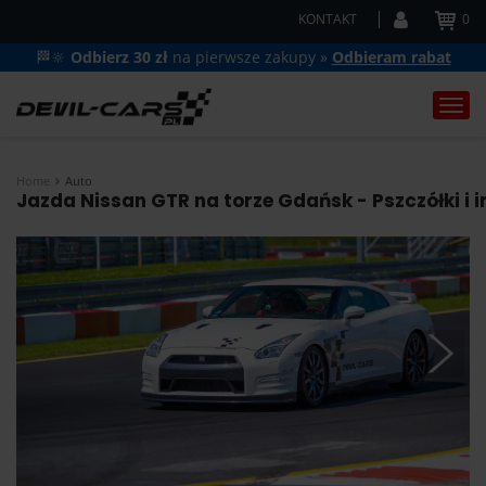
KONTAKT
0
🏁🔆
Odbierz 30 zł
na pierwsze zakupy »
Odbieram rabat
Togg
navi
Home
Auto
Jazda Nissan GTR na torze Gdańsk - Pszczółki i 