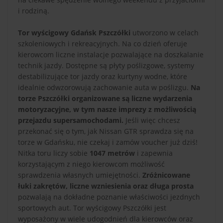
i rodziną.
Tor wyścigowy Gdańsk Pszczółki
utworzono w celach
szkoleniowych i rekreacyjnych. Na co dzień oferuje
kierowcom liczne instalacje pozwalające na doszkalanie
technik jazdy. Dostępne są płyty poślizgowe, systemy
destabilizujące tor jazdy oraz kurtyny wodne, które
idealnie odwzorowują zachowanie auta w poślizgu.
Na
torze Pszczółki organizowane są liczne wydarzenia
motoryzacyjne, w tym nasze imprezy z możliwością
przejazdu supersamochodami.
Jeśli więc chcesz
przekonać się o tym, jak Nissan GTR sprawdza się na
torze w Gdańsku, nie czekaj i zamów voucher już dziś!
Nitka toru liczy sobie
1047 metrów
i zapewnia
korzystającym z niego kierowcom możliwość
sprawdzenia własnych umiejętności.
Zróżnicowane
łuki zakrętów, liczne wzniesienia oraz długa prosta
pozwalają na dokładne poznanie właściwości jezdnych
sportowych aut. Tor wyścigowy Pszczółki jest
wyposażony w wiele udogodnień dla kierowców oraz