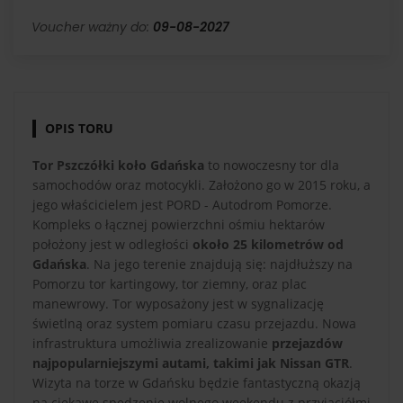
Voucher ważny do:
09-08-2027
OPIS TORU
Tor Pszczółki koło Gdańska
to nowoczesny tor dla
samochodów oraz motocykli. Założono go w 2015 roku, a
jego właścicielem jest PORD - Autodrom Pomorze.
Kompleks o łącznej powierzchni ośmiu hektarów
położony jest w odległości
około 25 kilometrów od
Gdańska
. Na jego terenie znajdują się: najdłuższy na
Pomorzu tor kartingowy, tor ziemny, oraz plac
manewrowy. Tor wyposażony jest w sygnalizację
świetlną oraz system pomiaru czasu przejazdu. Nowa
infrastruktura umożliwia zrealizowanie
przejazdów
najpopularniejszymi autami, takimi jak Nissan GTR
.
Wizyta na torze w Gdańsku będzie fantastyczną okazją
na ciekawe spędzenie wolnego weekendu z przyjaciółmi