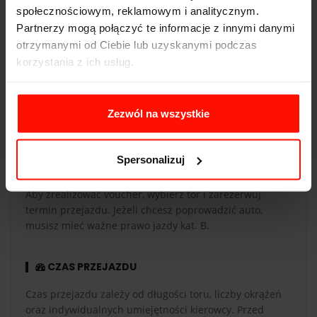
społecznościowym, reklamowym i analitycznym.
Partnerzy mogą połączyć te informacje z innymi danymi
otrzymanymi od Ciebie lub uzyskanymi podczas
WAŻNOŚĆ
korzystania z ich usług.
Voucher jest ważny 365 dni od daty zakupu. Voucher
opłacony kartą podarunkową ma taką samą ważność co
karta. Przejazdy są realizowane w sezonie od maja do
Zezwól na wszystkie
października.
Spersonalizuj
REALIZACJA
Aby zrealizować voucher, wybierz tor i zarezerwuj
termin przejazdu. Jeżeli chcesz poprowadzić auto,
musisz mieć ważne prawo jazdy kat. B.
CZAS PRZEJAZDU
Czas przejazdu zależy od długości toru, liczby okrążeń
oraz indywidualnych umiejętności kierowcy. Przed