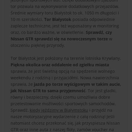
tor pozwala na wykonywanie dodatkowych przejazdów.
Średnie wymiary toru Białystok to ok. 1050 m długości i
10 m szerokości.
Tor Białystok
posiada odpowiednie
zaplecze techniczne, jest też wyposażony w monitoring
oraz, co bardzo ważne, w oświetlenie.
Sprawdź, czy
Nissan GTR sprawdzi się na nowoczesnym torze
w
otoczeniu pięknej przyrody.
Tor Białystok jest położony na terenie lotniska Krywlany.
Piękna okolica oraz oddalenie od zgiełku miasta
sprawia, że jest świetną opcją na spędzenie wolnego
weekendu z rodziną i przyjaciółmi. Nowa nawierzchnia
sprawia, że
jazda po torze wyścigowym w takim aucie,
jak Nissan GTR to sama przyjemność
. Tor jest gładki,
równy i bezpieczny, dzięki czemu umożliwia dobre
przetestowanie możliwości sportowych samochodów.
Sprawdź,
kiedy jeździmy w Białymstoku
i przyjdź na
nasze motoryzacyjne wydarzenie z całą rodziną! Jeśli
natomiast chcesz przekonać się, jak przyspiesza Nissan
GTR oraz inne auta z naszej floty, zamów voucher na