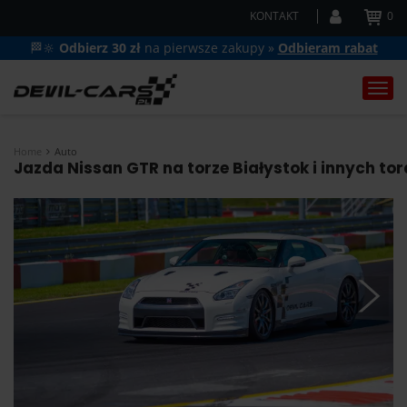
KONTAKT
0
🏁🔆
Odbierz 30 zł
na pierwsze zakupy »
Odbieram rabat
Togg
navi
Home
Auto
Jazda Nissan GTR na torze Białystok i innych to