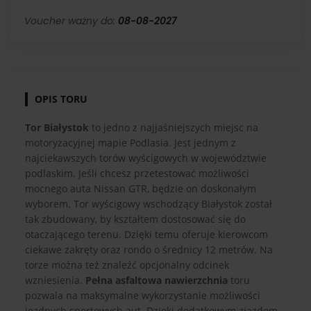
Voucher ważny do:
08-08-2027
OPIS TORU
Tor Białystok
to jedno z najjaśniejszych miejsc na
motoryzacyjnej mapie Podlasia. Jest jednym z
najciekawszych torów wyścigowych w województwie
podlaskim. Jeśli chcesz przetestować możliwości
mocnego auta Nissan GTR, będzie on doskonałym
wyborem. Tor wyścigowy wschodzący Białystok został
tak zbudowany, by kształtem dostosować się do
otaczającego terenu. Dzięki temu oferuje kierowcom
ciekawe zakręty oraz rondo o średnicy 12 metrów. Na
torze można też znaleźć opcjonalny odcinek
wzniesienia.
Pełna asfaltowa nawierzchnia
toru
pozwala na maksymalne wykorzystanie możliwości
jezdnych sportowych aut. Dzięki dodatkowym zjazdom