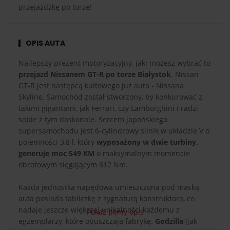
przejażdżkę po torze!
OPIS AUTA
Najlepszy prezent motoryzacyjny, jaki możesz wybrać to
przejazd Nissanem GT-R po torze Białystok
. Nissan
GT-R jest następcą kultowego już auta - Nissana
Skyline. Samochód został stworzony, by konkurować z
takimi gigantami, jak Ferrari, czy Lamborghini i radzi
sobie z tym doskonale. Sercem japońskiego
supersamochodu jest 6-cylindrowy silnik w układzie V o
pojemności 3,8 l, który
wyposażony w dwie turbiny,
generuje moc 549 KM
o maksymalnym momencie
obrotowym sięgającym 612 Nm.
Każda jednostka napędowa umieszczona pod maską
auta posiada tabliczkę z sygnaturą konstruktora, co
nadaje jeszcze większej unikalności każdemu z
Pokaż pełny opis
egzemplarzy, które opuszczają fabrykę.
Godzilla
(jak