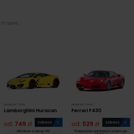
 10 opinii.
Jazda po Torze
Jazda po Torze
Lamborghini Huracan
Ferrari F430
od:
749
zł
zobacz
od:
529
zł
zobacz
Marzenie w wersji V10
Przejażdżka sportowym autem po