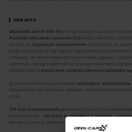
OPIS AUTA
Mitsubishi Lancer EVO 10
jest najnowszym i zarazem ostatnim
Pszczółki Mitsubishi Lancerem EVO
będzie świetnym prezent
cechuje się
bogatszym wyposażeniem
, co pokazuje, że jap
jazdy, zachowując osiągi swoich poprzedników przy minimaln
całkowitej. W samochodzie obniżono środek ciężkości i zadb
cztery koła znacząco wpłynęło na poprawę właściwości jezdnyc
każdego auta w
dwulitrową, turbodoładowaną jednostkę n
Za przeniesienie mocy odpowiada
precyzyjna, automatyczna
dokładnie tak, jak w rasowej rajdówce. Każda zmiana przełoż
jazdę.
295 koni mechanicznych
generowanych przez turbodoładowany 
przyspieszenie –
100 km/h w zaledwie 5,7 sekundy
– i
prędk
kierowcy poczucie pewności i potężną dawkę emocji. Jazda Mit
dla każdego, kto choć trochę interesuje się motoryzacją.