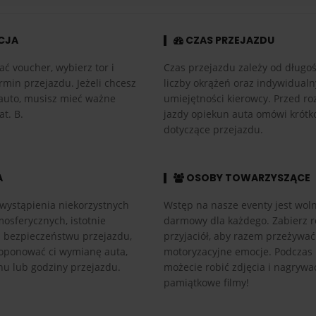
CJA
CZAS PRZEJAZDU
ać voucher, wybierz tor i
Czas przejazdu zależy od długośc
rmin przejazdu. Jeżeli chcesz
liczby okrążeń oraz indywidual
auto, musisz mieć ważne
umiejętności kierowcy. Przed r
at. B.
jazdy opiekun auta omówi krótk
dotyczące przejazdu.
A
OSOBY TOWARZYSZĄCE
wystąpienia niekorzystnych
Wstęp na nasze eventy jest woln
osferycznych, istotnie
darmowy dla każdego. Zabierz r
h bezpieczeństwu przejazdu,
przyjaciół, aby razem przeżywać
ponować ci wymianę auta,
motoryzacyjne emocje. Podczas
nu lub godziny przejazdu.
możecie robić zdjęcia i nagrywa
pamiątkowe filmy!