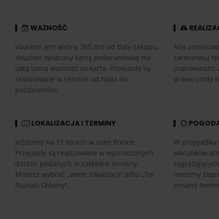
WAŻNOŚĆ
REALIZA
Voucher jest ważny 365 dni od daty zakupu.
Aby zrealizow
Voucher opłacony kartą podarunkową ma
zarezerwuj te
taką samą ważność co karta. Przejazdy są
poprowadzić 
realizowane w sezonie od maja do
prawo jazdy k
października.
LOKALIZACJA I TERMINY
POGOD
Jeździmy na 11 torach w całej Polsce.
W przypadku 
Przejazdy są realizowane w wyznaczonych
warunków atm
datach podanych w zakładce terminy.
zagrażającyc
Możesz wybrać „wiele lokalizacji” albo „Tor
możemy zapro
Poznań Główny”.
zmianę termi