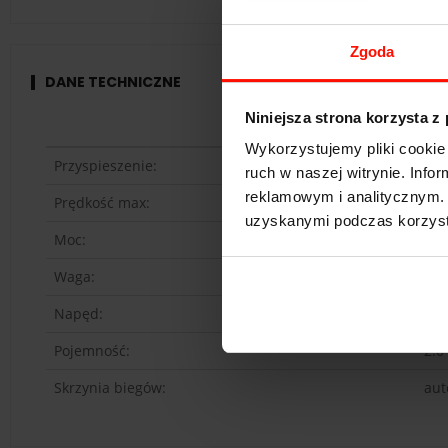
Zgoda
DANE TECHNICZNE
Niniejsza strona korzysta z
Mit
Wykorzystujemy pliki cookie 
Przyspieszenie:
5.7
ruch w naszej witrynie. Inf
reklamowym i analitycznym. 
Prędkość max:
250
uzyskanymi podczas korzysta
Moc:
295
Waga:
159
Napęd:
4x4
Pojemność:
2.0 
Skrzynia biegów:
aut