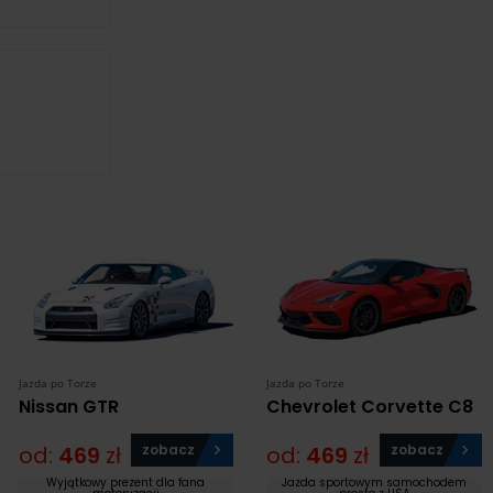
Jazda po Torze
Jazda po Torze
Nissan GTR
Chevrolet Corvette C8
od:
469
zł
zobacz
od:
469
zł
zobacz
Wyjątkowy prezent dla fana
Jazda sportowym samochodem