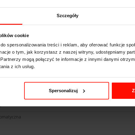
Szczegóły
 plików cookie
subishi Lancer Evo 10
do spersonalizowania treści i reklam, aby oferować funkcje sp
s do 100 km/h
ormacje o tym, jak korzystasz z naszej witryny, udostępniamy p
Partnerzy mogą połączyć te informacje z innymi danymi otrzym
km/h
nia z ich usług.
KM
0
kg
Spersonalizuj
Z
l
omatyczna