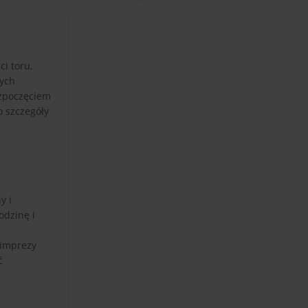
i toru,
nych
ozpoczęciem
o szczegóły
y i
odzinę i
 imprezy
ć