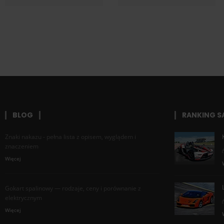
BLOG
RANKING 
Znaki nakazu - pełna lista z opisem, wyglądem i
znaczeniem
Więcej
Gokart spalinowy — rodzaje, ceny i porównanie z
elektrycznym
Więcej