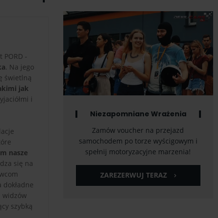
st PORD -
ka
. Na jego
ę świetlną
akimi jak
jaciółmi i
Niezapomniane Wrażenia
Zamów voucher na przejazd
lacje
samochodem po torze wyścigowym i
tóre
spełnij motoryzacyjne marzenia!
ym nasze
wdza się na
rowcom
ZAREZERWUJ TERAZ
a dokładne
z widzów
ący szybką