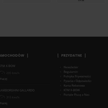
torze
SAMOCHODÓW
PRZYDATNE
KTM X-BOW
Newsletter
Regulamin
295 km/h
Polityka Prywatności
Więcej
Pytania i Odpowiedzi
Karta Rabatowa
KTM X-BOW
LAMBORGHINI GALLARDO
Portale Piszą o Nas
315 km/h
Więcej