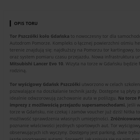
OPIS TORU
Tor Pszczółki koło Gdańska
to nowoczesny tor dla samochodów
Autodrom Pomorze. Kompleks o łącznej powierzchni ośmiu hek
terenie znajdują się: najdłuższy na Pomorzu tor kartingowy, 
oraz system pomiaru czasu przejazdu. Nowa infrastruktura u
Mitsubishi Lancer Evo 10
. Wizyta na torze w Gdańsku będzie 
rodziną.
Tor wyścigowy Gdańsk Pszczółki
utworzono w celach szkoleni
pozwalające na doszkalanie technik jazdy. Dostępne są płyty p
idealnie odwzorowują zachowanie auta w poślizgu.
Na torze 
imprezy z możliwością przejazdu supersamochodami.
Jeśli 
torze w Gdańsku, nie czekaj i zamów voucher już dziś! Nitka to
możliwość sprawdzenia własnych umiejętności.
Zróżnicowane 
poznanie właściwości jezdnych sportowych aut. Tor wyścigow
obserwujących ich wyczyny. Dostępny jest parking, dwie tryb
jazdę sportowymi autami. Sprawdź, jak spisują się na nim nasz