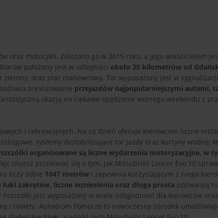
 oraz motocykli. Założono go w 2015 roku, a jego właścicielem je
tarów położony jest w odległości
około 25 kilometrów od Gdańs
tor ziemny, oraz plac manewrowy. Tor wyposażony jest w sygnalizacj
możliwia zrealizowanie
przejazdów najpopularniejszymi autami, t
fantastyczną okazją na ciekawe spędzenie wolnego weekendu z przy
owych i rekreacyjnych. Na co dzień oferuje kierowcom liczne insta
oślizgowe, systemy destabilizujące tor jazdy oraz kurtyny wodne, k
Pszczółki organizowane są liczne wydarzenia motoryzacyjne, w t
więc chcesz przekonać się o tym, jak Mitsubishi Lancer Evo 10 spra
ru liczy sobie
1047 metrów
i zapewnia korzystającym z niego kie
łuki zakrętów, liczne wzniesienia oraz długa prosta
pozwalają n
y Pszczółki jest wyposażony w wiele udogodnień dla kierowców ora
uny i toalety. Autodrom Pomorze to nowoczesny ośrodek umożliwiaj
e diabelskie bryki, a wśród nich Mitsubishi Lancer Evo 10.