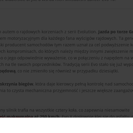
 autem o rajdowych korzeniach z serii Evolution.
Jazda po torze G
em motoryzacyjnym dla każdego fana wyścigów rajdowych. Ta gen
oński producent samochodów tym razem uznał za cel podwyższenie 
ych kompromisach, do których należy między innymi zwiększenie 
ano o jego odpowiednie wyważenie, co w połączeniu z napędem na w
h na tle swoich poprzedników. Tradycją serii Evo stało się już wyp
apędową
, co nie zmieniło się również w przypadku dziesiątki.
 skrzynia biegów
, która daje kierowcy pełną kontrolę nad samoch
enia to czysta mechaniczna przyjemność i jeszcze większe zaangaż
silnik trafia na wszystkie cztery koła, co zapewnia niesamowite
ość maksymalną aż 250 km/h
. Evo X dosłownie klei się do asfaltu, 
Pokaż pełny opis
subishi Lancer EVO 10 po torze Gdańsk - Pszczółki jest idealnym 