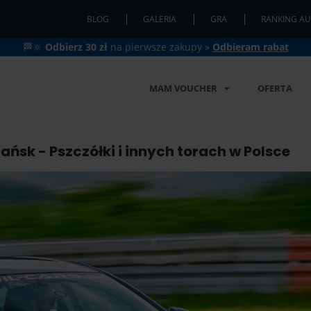
BLOG
GALERIA
GRA
RANKING AU
🏁🔆
Odbierz 30 zł
na pierwsze zakupy »
Odbieram rabat
MAM VOUCHER
OFERTA
ańsk - Pszczółki i innych torach w Polsce