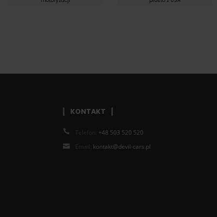
motoryzacji
prosto z USA
KONTAKT
Telefon:
+48 503 520 520
Email:
kontakt@devil-cars.pl