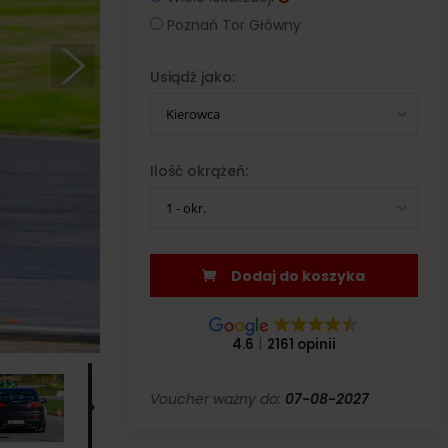
Poznań Tor Główny
Usiądź jako:
Kierowca
Ilość okrążeń:
1 - okr.
Dodaj do koszyka
4.6
2161 opinii
Voucher ważny do:
07-08-2027