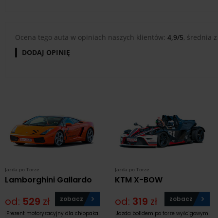
Ocena tego auta w opiniach naszych klientów:
4,9/5
, średnia z
DODAJ OPINIĘ
Jazda po Torze
Jazda po Torze
Lamborghini Gallardo
KTM X-BOW
od:
529
zł
zobacz
od:
319
zł
zobacz
Prezent motoryzacyjny dla chłopaka
Jazda bolidem po torze wyścigowym