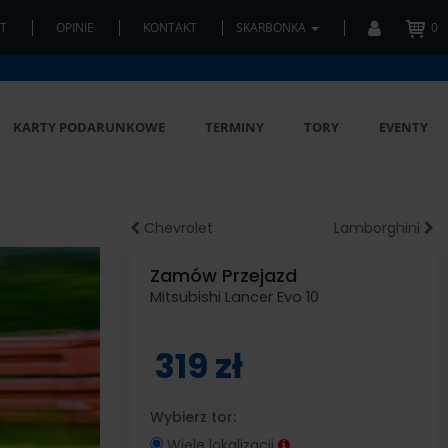
T
OPINIE
KONTAKT
SKARBONKA
0
KARTY PODARUNKOWE
TERMINY
TORY
EVENTY
Chevrolet
Lamborghini
Zamów Przejazd
Mitsubishi Lancer Evo 10
319 zł
Wybierz tor:
Wiele lokalizacji