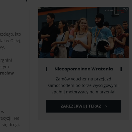
ażdego, kto
ał w Osłej,
wy.
rghini
ostym
Niezapomniane Wrażenia
rocław
Zamów voucher na przejazd
samochodem po torze wyścigowym i
spełnij motoryzacyjne marzenia!
ZAREZERWUJ TERAZ
e w
ecyzji. Na
się drogi,