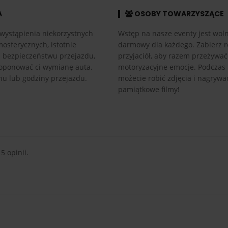
A
OSOBY TOWARZYSZĄCE
wystąpienia niekorzystnych
Wstęp na nasze eventy jest woln
osferycznych, istotnie
darmowy dla każdego. Zabierz r
h bezpieczeństwu przejazdu,
przyjaciół, aby razem przeżywać
ponować ci wymianę auta,
motoryzacyjne emocje. Podczas
nu lub godziny przejazdu.
możecie robić zdjęcia i nagrywa
pamiątkowe filmy!
 5 opinii.