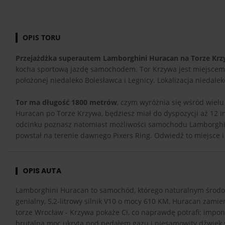
OPIS TORU
Przejażdżka superautem Lamborghini Huracan na Torze Kr
kocha sportową jazdę samochodem. Tor Krzywa jest miejscem, 
położonej niedaleko Bolesławca i Legnicy. Lokalizacja niedale
Tor ma długość 1800 metrów
, czym wyróżnia się wśród wielu
Huracan po Torze Krzywa, będziesz miał do dyspozycji aż 12 i
odcinku poznasz natomiast możliwości samochodu Lamborghin
powstał na terenie dawnego Pixers Ring. Odwiedź to miejsce i
OPIS AUTA
Lamborghini Huracan to samochód, którego naturalnym środo
genialny, 5,2-litrowy silnik V10 o mocy 610 KM, Huracan zamie
torze Wrocław - Krzywa pokaże Ci, co naprawdę potrafi: imponu
brutalną moc ukrytą pod pedałem gazu i niesamowity dźwięk sil