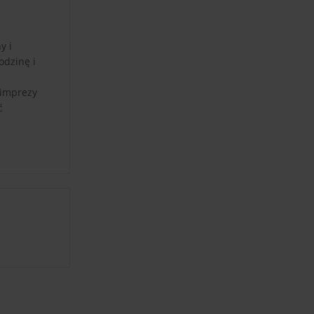
y i
odzinę i
 imprezy
ć