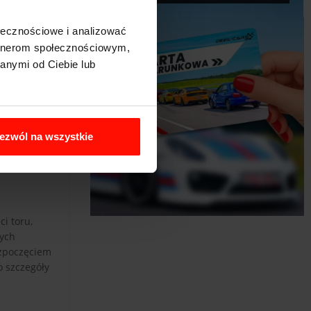
ołecznościowe i analizować
artnerom społecznościowym,
anymi od Ciebie lub
ezwól na wszystkie
i toru,
nych
ozpoczęciem
o szczegóły