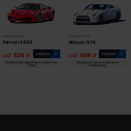
Jazda po Torze
Jazda po Torze
Ferrari F430
Nissan GTR
od:
529
zł
zobacz
od:
469
zł
zobacz
Przejażdżka sportowym autem po
Wyjątkowy prezent dla fana
torze
motoryzacji