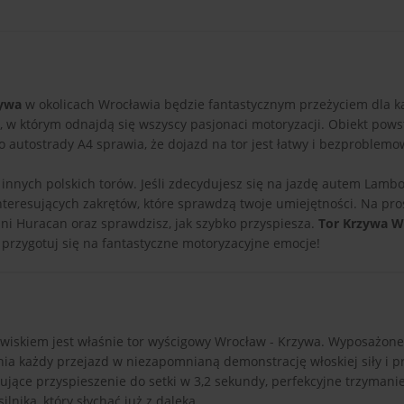
zywa
w okolicach Wrocławia będzie fantastycznym przeżyciem dla k
w którym odnajdą się wszyscy pasjonaci motoryzacji. Obiekt powst
ko autostrady A4 sprawia, że dojazd na tor jest łatwy i bezproblemo
 innych polskich torów. Jeśli zdecydujesz się na jazdę autem Lambo
nteresujących zakrętów, które sprawdzą twoje umiejętności. Na pr
i Huracan oraz sprawdzisz, jak szybko przyspiesza.
Tor Krzywa W
 przygotuj się na fantastyczne motoryzacyjne emocje!
wiskiem jest właśnie tor wyścigowy Wrocław - Krzywa. Wyposażon
nia każdy przejazd w niezapomnianą demonstrację włoskiej siły i pr
jące przyspieszenie do setki w 3,2 sekundy, perfekcyjne trzymanie 
nika, który słychać już z daleka.