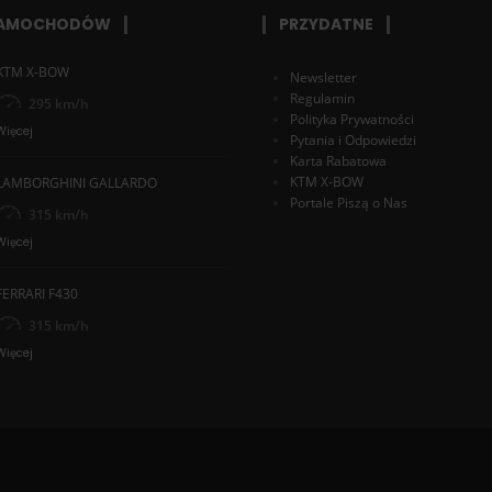
SAMOCHODÓW
PRZYDATNE
KTM X-BOW
Newsletter
Regulamin
295 km/h
Polityka Prywatności
Więcej
Pytania i Odpowiedzi
Karta Rabatowa
KTM X-BOW
LAMBORGHINI GALLARDO
Portale Piszą o Nas
315 km/h
Więcej
FERRARI F430
315 km/h
Więcej