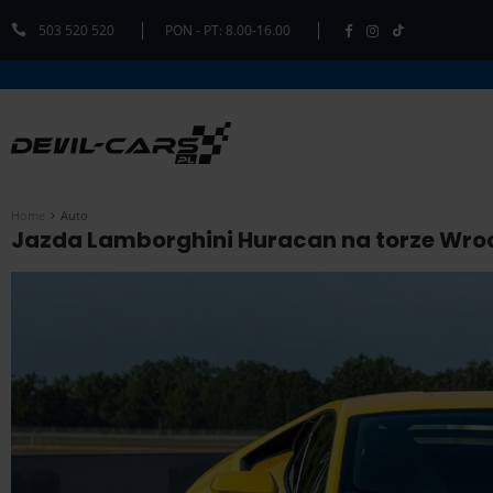
503 520 520
PON - PT: 8.00-16.00
Home
Auto
Jazda Lamborghini Huracan na torze Wrocł