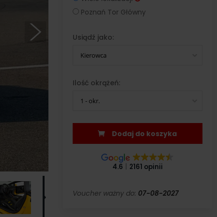
Poznań Tor Główny
Usiądź jako:
Kierowca
Ilość okrążeń:
1 - okr.
Dodaj do koszyka
4.6
2161 opinii
Voucher ważny do:
07-08-2027