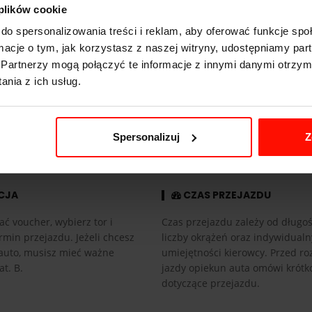
631
KM
 plików cookie
do spersonalizowania treści i reklam, aby oferować funkcje sp
1422
kg
ormacje o tym, jak korzystasz z naszej witryny, udostępniamy p
4x4
Partnerzy mogą połączyć te informacje z innymi danymi otrzym
nia z ich usług.
5.2 l
automatyczna
Spersonalizuj
Z
CJA
CZAS PRZEJAZDU
ać voucher, wybierz tor i
Czas przejazdu zależy od długośc
rmin przejazdu. Jeżeli chcesz
liczby okrążeń oraz indywidual
auto, musisz mieć ważne
umiejętności kierowcy. Przed r
at. B.
jazdy opiekun auta omówi krótk
dotyczące przejazdu.