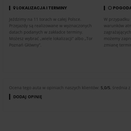
LOKALIZACJA I TERMINY
POGOD
Jeździmy na 11 torach w całej Polsce.
W przypadku 
Przejazdy są realizowane w wyznaczonych
warunków atm
datach podanych w zakładce terminy.
zagrażającyc
Możesz wybrać „wiele lokalizacji” albo „Tor
możemy zapro
Poznań Główny”.
zmianę termi
Ocena tego auta w opiniach naszych klientów:
5,0/5
, średnia z
DODAJ OPINIĘ