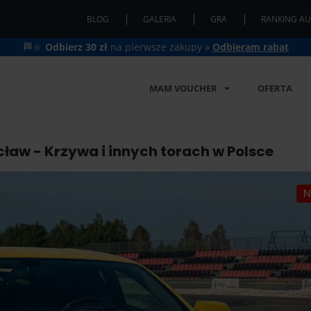
BLOG
GALERIA
GRA
RANKING AU
🏁🔆
Odbierz 30 zł
na pierwsze zakupy »
Odbieram rabat
MAM VOUCHER
OFERTA
aw - Krzywa i innych torach w Polsce