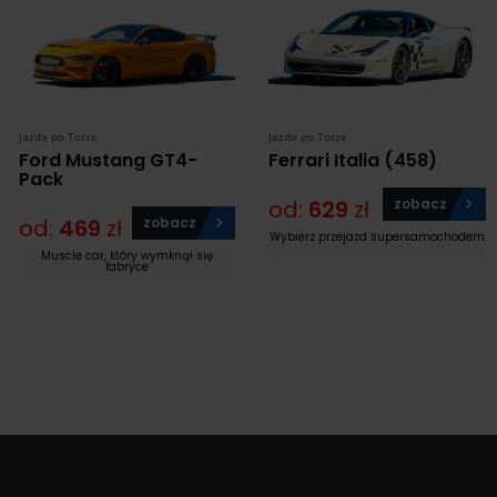
Jazda po Torze
Jazda po Torze
Ford Mustang GT4-
Ferrari Italia (458)
Pack
od:
629
zł
zobacz
od:
469
zł
zobacz
Wybierz przejazd supersamochodem
Muscle car, który wymknął się
fabryce