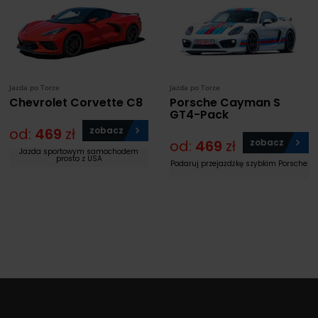
Jazda po Torze
Jazda po Torze
Chevrolet Corvette C8
Porsche Cayman S
GT4-Pack
od:
469
zł
zobacz
od:
469
zł
zobacz
Jazda sportowym samochodem
prosto z USA
Podaruj przejażdżkę szybkim Porsche