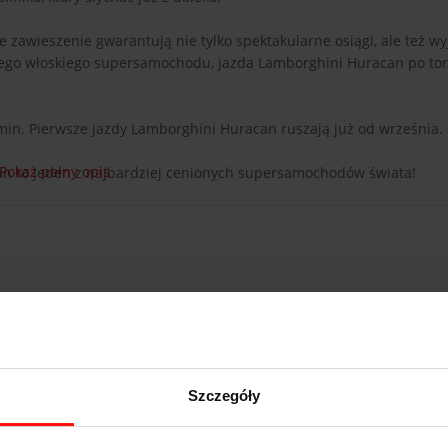
 zawieszenie gwarantują nie tylko spektakularne osiągi, ale też w
 tego włoskiego supersamochodu, jazda Lamborghini Huracan po to
min. Pierwsze jazdy Lamborghini Huracan ruszają już od września.
Pokaż pełny opis
can to jeden z najbardziej cenionych supersamochodów świata!
Lamborghini Huracan
3.2
s do 100 km/h
Szczegóły
325
km/h