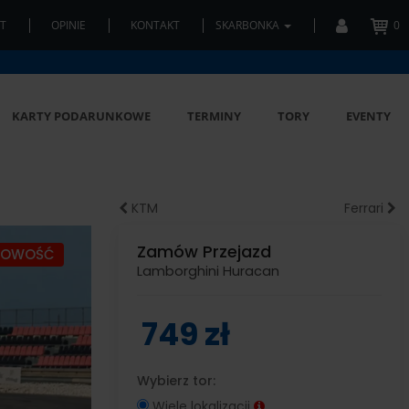
T
OPINIE
KONTAKT
SKARBONKA
0
KARTY PODARUNKOWE
TERMINY
TORY
EVENTY
KTM
Ferrari
Zamów Przejazd
NOWOŚĆ
Lamborghini Huracan
749 zł
Wybierz tor:
Wiele lokalizacji