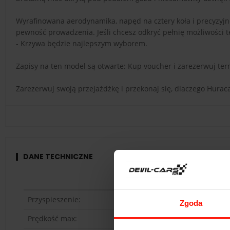
Wyrafinowana aerodynamika, napęd na cztery koła i precyzyjne
pewność prowadzenia. Jeśli chcesz odkryć pełnię możliwości
- Krzywa będzie najlepszym wyborem.
Zapisy na ten model są otwarte: Kup voucher i zarezerwuj ter
Zarezerwuj swoją przejażdżkę i przekonaj się, dlaczego Hura
DANE TECHNICZNE
Przyspieszenie:
Zgoda
Prędkość max: