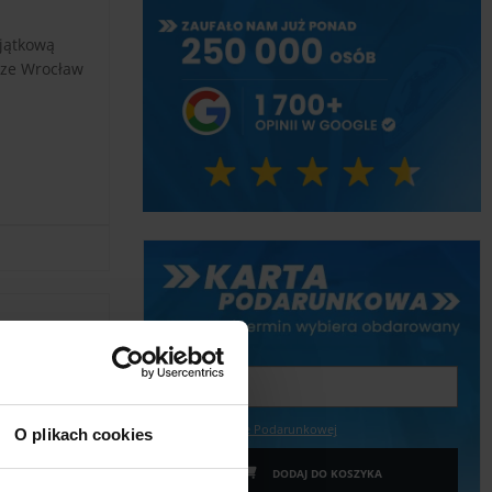
yjątkową
rze Wrocław
Wpisz kwotę
Więcej o Karcie Podarunkowej
O plikach cookies
DODAJ DO KOSZYKA