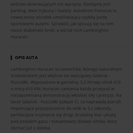
widzów obserwujących ich wyczyny. Dostępny jest
parking, dwie trybuny i toalety. Autodrom Pomorze to
nowoczesny ośrodek umożliwiający szybką jazdę
sportowymi autami. Sprawdź, jak spisują się na nim
nasze diabelskie bryki, a wśród nich Lamborghini
Huracan.
OPIS AUTA
Lamborghini Huracan to samochód, którego naturalnym
środowiskiem jest właśnie tor wyścigowy Gdańsk -
Pszczółki. Wyposażone w genialny, 5,2-litrowy silnik V10
o mocy 610 KM, Huracan zamienia każdy przejazd w
niezapomnianą demonstrację włoskiej siły i precyzji. Na
torze Gdańsk - Pszczółki pokaże Ci, co naprawdę potrafi:
imponujące przyspieszenie do setki w 3,2 sekundy,
perfekcyjne trzymanie się drogi, brutalną moc ukrytą
pod pedałem gazu i niesamowity dźwięk silnika, który
słychać już z daleka.