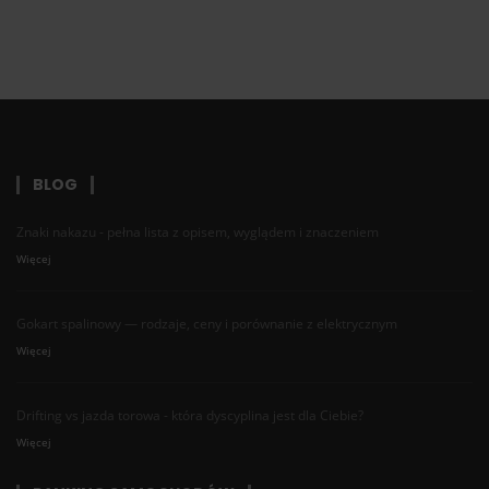
BLOG
Znaki nakazu - pełna lista z opisem, wyglądem i znaczeniem
Więcej
Gokart spalinowy — rodzaje, ceny i porównanie z elektrycznym
Więcej
Drifting vs jazda torowa - która dyscyplina jest dla Ciebie?
Więcej