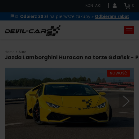
KONTAKT
0
🏁🔆
Odbierz 30 zł
na pierwsze zakupy »
Odbieram rabat
Togg
navi
Home
Auto
Jazda Lamborghini Huracan na torze Gdańsk - Ps
NOWOŚĆ