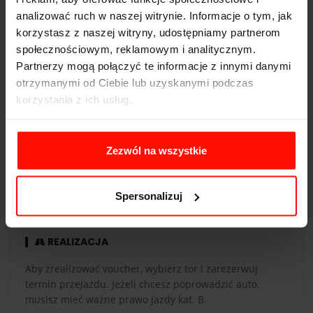
analizować ruch w naszej witrynie. Informacje o tym, jak
Pojemność:
5.2 l
korzystasz z naszej witryny, udostępniamy partnerom
Skrzynia biegów:
automatyczna
społecznościowym, reklamowym i analitycznym.
Partnerzy mogą połączyć te informacje z innymi danymi
otrzymanymi od Ciebie lub uzyskanymi podczas
korzystania z ich usług.
WAŻNOŚĆ
Zezwól na wszystkie
Voucher jest ważny 365 dni od daty zakupu. Voucher
opłacony kartą podarunkową ma taką samą ważność co
karta. Przejazdy są realizowane w sezonie od maja do
Spersonalizuj
października.
REALIZACJA
Aby zrealizować voucher, wybierz tor i zarezerwuj
termin przejazdu. Jeżeli chcesz poprowadzić auto,
musisz mieć ważne prawo jazdy kat. B.