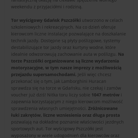
weekendu z przyjaciółmi i rodziną.
Tor wyścigowy Gdańsk Pszczółki
utworzono w celach
szkoleniowych i rekreacyjnych. Na co dzień oferuje
kierowcom liczne instalacje pozwalające na doszkalanie
technik jazdy. Dostępne są płyty poślizgowe, systemy
destabilizujące tor jazdy oraz kurtyny wodne, które
idealnie odwzorowują zachowanie auta w poślizgu.
Na
torze Pszczółki organizowane są liczne wydarzenia
motoryzacyjne, w tym nasze imprezy z możliwością
przejazdu supersamochodami.
Jeśli więc chcesz
przekonać się o tym, jak Lamborghini Huracan
sprawdza się na torze w Gdańsku, nie czekaj i zamów
voucher już dziś! Nitka toru liczy sobie
1047 metrów
i
zapewnia korzystającym z niego kierowcom możliwość
sprawdzenia własnych umiejętności.
Zróżnicowane
łuki zakrętów, liczne wzniesienia oraz długa prosta
pozwalają na dokładne poznanie właściwości jezdnych
sportowych aut. Tor wyścigowy Pszczółki jest
wyposażony w wiele udogodnień dla kierowców oraz