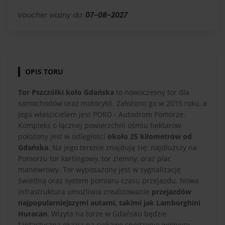
Voucher ważny do:
07-08-2027
OPIS TORU
Tor Pszczółki koło Gdańska
to nowoczesny tor dla
samochodów oraz motocykli. Założono go w 2015 roku, a
jego właścicielem jest PORD - Autodrom Pomorze.
Kompleks o łącznej powierzchni ośmiu hektarów
położony jest w odległości
około 25 kilometrów od
Gdańska
. Na jego terenie znajdują się: najdłuższy na
Pomorzu tor kartingowy, tor ziemny, oraz plac
manewrowy. Tor wyposażony jest w sygnalizację
świetlną oraz system pomiaru czasu przejazdu. Nowa
infrastruktura umożliwia zrealizowanie
przejazdów
najpopularniejszymi autami, takimi jak Lamborghini
Huracan
. Wizyta na torze w Gdańsku będzie
fantastyczną okazją na ciekawe spędzenie wolnego