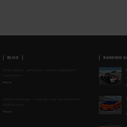
BLOG
RANKING 
Znaki nakazu - pełna lista z opisem, wyglądem i
znaczeniem
Więcej
Gokart spalinowy — rodzaje, ceny i porównanie z
elektrycznym
Więcej