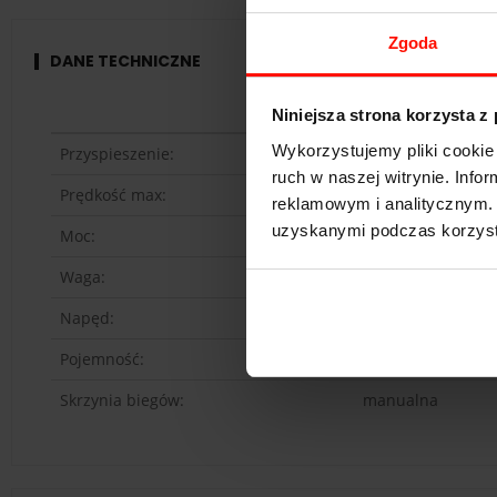
Zgoda
DANE TECHNICZNE
KTM X-BOW
Niniejsza strona korzysta z
Wykorzystujemy pliki cookie 
Przyspieszenie:
3.9
s do 100 km/h
ruch w naszej witrynie. Inf
Prędkość max:
220
km/h
reklamowym i analitycznym. 
uzyskanymi podczas korzysta
Moc:
240
KM
Waga:
740
kg
Napęd:
tył
Pojemność:
2.0 l
Skrzynia biegów:
manualna