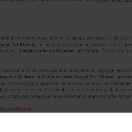
frajda dla obdarowanego. Jednym z najpopularniejszych z nich jest
oznań Tor Główny.
Te samochody to demony prędkości, które zape
równanie ,
będziesz miał do dyspozycji aż 870 KM
- 570 KM z Lamb
zupełnie różne i skierowane do innej klienteli. Łączy je jednak
wnanie Gallardo i X-BOWa na torze Poznań Tor Główny i sprawdź
 jak różne mogą być sportowe samochody. Gallardo - ekstremalnie 
o jego włoski konkurent. Przekonaj się sam lub podaruj pojedynek a
pewnij możliwość przejechania się świetnymi autami na torze Poznań
Pokaż pełny opis