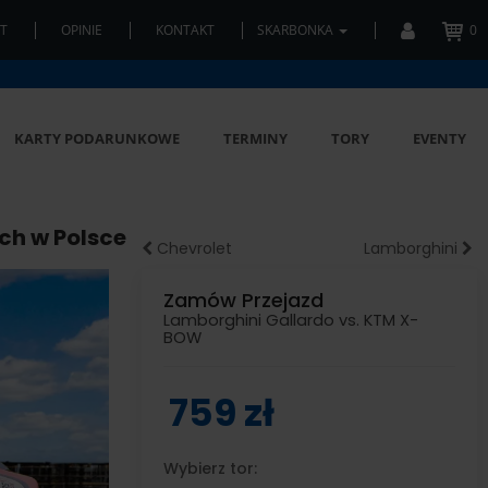
T
OPINIE
KONTAKT
SKARBONKA
0
KARTY PODARUNKOWE
TERMINY
TORY
EVENTY
ch w Polsce
Chevrolet
Lamborghini
Zamów Przejazd
Lamborghini Gallardo vs. KTM X-
BOW
759 zł
Wybierz tor: