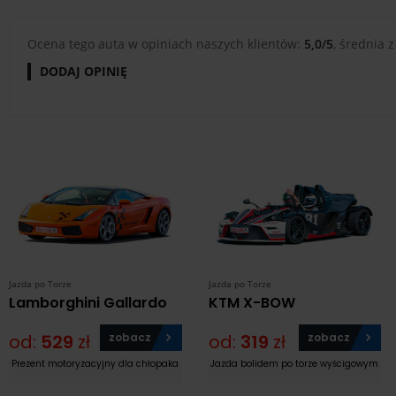
Ocena tego auta w opiniach naszych klientów:
5,0/5
, średnia z
DODAJ OPINIĘ
Jazda po Torze
Jazda po Torze
Lamborghini Gallardo
KTM X-BOW
od:
529
zł
zobacz
od:
319
zł
zobacz
Prezent motoryzacyjny dla chłopaka
Jazda bolidem po torze wyścigowym