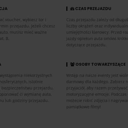
CJA
CZAS PRZEJAZDU
ać voucher, wybierz tor i
Czas przejazdu zależy od długośc
rmin przejazdu. Jeżeli chcesz
liczby okrążeń oraz indywidual
auto, musisz mieć ważne
umiejętności kierowcy. Przed r
at. B.
jazdy opiekun auta omówi krótk
dotyczące przejazdu.
A
OSOBY TOWARZYSZĄCE
wystąpienia niekorzystnych
Wstęp na nasze eventy jest woln
osferycznych, istotnie
darmowy dla każdego. Zabierz r
h bezpieczeństwu przejazdu,
przyjaciół, aby razem przeżywać
ponować ci wymianę auta,
motoryzacyjne emocje. Podczas
nu lub godziny przejazdu.
możecie robić zdjęcia i nagrywa
pamiątkowe filmy!