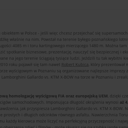
 obiektem w Polsce - jeśli więc chcesz przejechać się supersamo
żkę właśnie na nim. Powstał na terenie byłego poznańskiego lotni
gości 4085 m i toru kartingowego mierzącego 1480 m. Można tam n
zić spotkanie biznesowe, prezentację, nauczyć się bezpiecznej i e
ne na jego terenie ściągają tysiące ludzi. Jeździli tu tak wybitni ki
2010 roku pojawił się tam nawet
Robert Kubica
, który prezentował 
torze wyścigowym w Poznaniu są organizowane najlepsze imprezy z
i Lamborghini Gallardo vs. KTM X-BOW na torze w Poznaniu i zreali
tową homologację wyścigową FIA oraz europejską UEM
, dzięki c
wyścigów samochodowych. Imponująca długość okrążenia wynosi
aż 4
sprawdzenia, jak przyspiesza Lamborghini Gallardo vs. KTM X-BOW. 
ele prostych i długich odcinków równego asfaltu. Nawierzchnia Tor
mu każdy kierowca może liczyć na perfekcyjną przyczepność i najw
 obejrzenia zdjęć i filmów - może skusisz się na
szybką jazdę sa