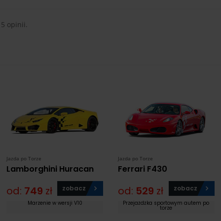
 5 opinii.
Jazda po Torze
Jazda po Torze
Lamborghini Huracan
Ferrari F430
od:
749
zł
zobacz
od:
529
zł
zobacz
Marzenie w wersji V10
Przejażdżka sportowym autem po
torze