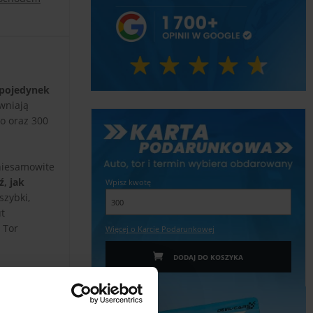
pojedynek
wniają
o oraz 300
 niesamowite
, jak
Wpisz kwotę
szybki,
ut
 Tor
Więcej o Karcie Podarunkowej
DODAJ DO KOSZYKA