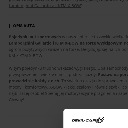
Lamborghini Gallardo vs. KTM X-BOW
?
OPIS AUTA
Pojedynki aut sportowych
w naszej ofercie to zwykle wielka 
Lamborghini Gallardo i KTM X-BOW na torze wyścigowym P
ogrom pozytywnych wrażeń na torze. Decydując się na ich po
KM z KTM X-BOW.
W tym pojedynku trudno wskazać wygranego. Oba samochody są 
przyspieszenie i wielkie emocji podczas jazdy.
Postaw na poró
prowadzi się każdy z nich.
To świetna okazja do sprawdzenia,
mocny i komfortowy. X-BOW - lekki, szalony i równie szybki, c
najbliższej osobie! Spełnij jej motoryzacyjne pragnienia i za
Główny!