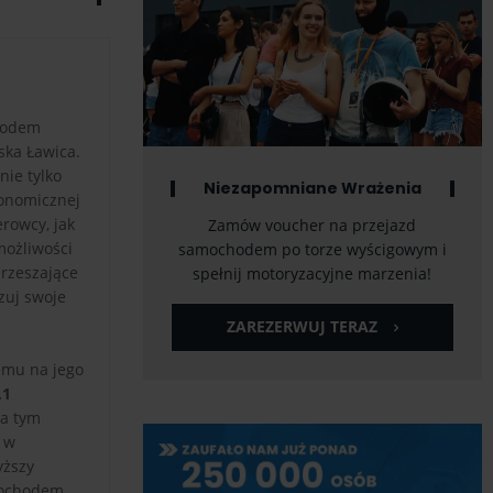
chodem
ska Ławica.
ie tylko
Niezapomniane Wrażenia
konomicznej
erowcy, jak
Zamów voucher na przejazd
możliwości
samochodem po torze wyścigowym i
rzeszające
spełnij motoryzacyjne marzenia!
zuj swoje
ZAREZERWUJ TERAZ
zemu na jego
,1
Na tym
u w
yższy
mochodem