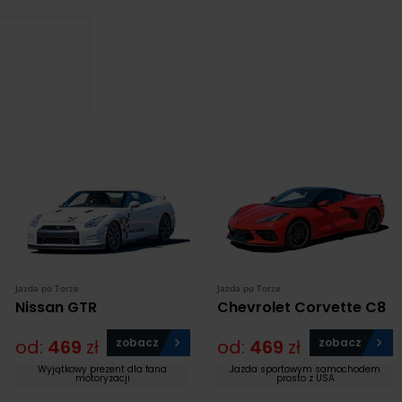
Jazda po Torze
Jazda po Torze
Nissan GTR
Chevrolet Corvette C8
od:
469
zł
zobacz
od:
469
zł
zobacz
Wyjątkowy prezent dla fana
Jazda sportowym samochodem
motoryzacji
prosto z USA