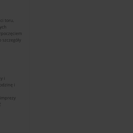
i toru,
nych
ozpoczęciem
o szczegóły
y i
odzinę i
 imprezy
ć