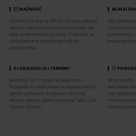
WAŻNOŚĆ
REALIZA
Voucher jest ważny 365 dni od daty zakupu.
Aby zrealizow
Voucher opłacony kartą podarunkową ma
zarezerwuj te
taką samą ważność co karta. Przejazdy są
poprowadzić 
realizowane w sezonie od maja do
prawo jazdy k
października.
LOKALIZACJA I TERMINY
POGOD
Jeździmy na 11 torach w całej Polsce.
W przypadku 
Przejazdy są realizowane w wyznaczonych
warunków atm
datach podanych w zakładce terminy.
zagrażającyc
Możesz wybrać „wiele lokalizacji” albo „Tor
możemy zapro
Poznań Główny”.
zmianę termi