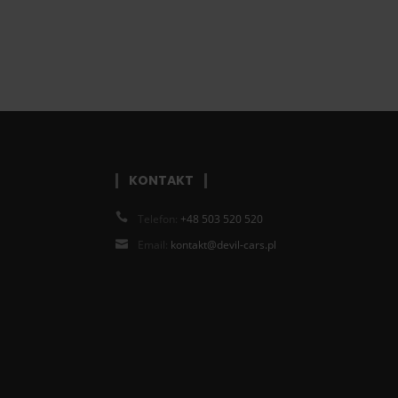
KONTAKT
Telefon:
+48 503 520 520
Email:
kontakt@devil-cars.pl