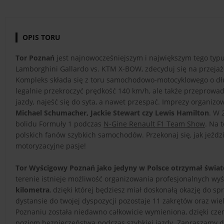
OPIS TORU
Tor Poznań
jest najnowocześniejszym i największym tego typu
Lamborghini Gallardo vs. KTM X-BOW, zdecyduj się na przejażd
Kompleks składa się z toru samochodowo-motocyklowego o dłu
legalnie przekroczyć prędkość 140 km/h, ale także przeprowad
jazdy, najeść się do syta, a nawet przespać. Imprezy organizowa
Michael Schumacher, Jackie Stewart czy Lewis Hamilton
. W 
bolidu Formuły 1 podczas
N-Gine Renault F1 Team Show
. Na 
polskich fanów szybkich samochodów. Przekonaj się, jak jeźdz
motoryzacyjne pasje!
Tor Wyścigowy Poznań jako jedyny w Polsce otrzymał świa
terenie istnieje możliwość organizowania profesjonalnych 
kilometra
, dzięki której będziesz miał doskonałą okazję do 
dystansie do twojej dyspozycji pozostaje 11 zakrętów oraz wi
Poznaniu została niedawno całkowicie wymieniona, dzięki cze
poziom bezpieczeństwa podczas szybkiej jazdy. Zapraszamy do