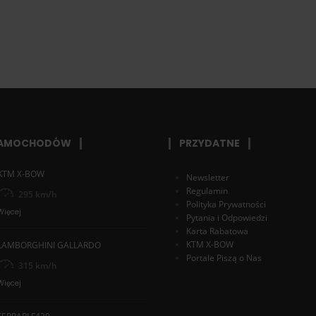
SAMOCHODÓW
PRZYDATNE
KTM X-BOW
Newsletter
Regulamin
295 km/h
Polityka Prywatności
Więcej
Pytania i Odpowiedzi
Karta Rabatowa
KTM X-BOW
LAMBORGHINI GALLARDO
Portale Piszą o Nas
315 km/h
Więcej