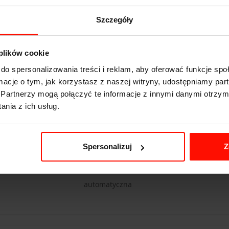
Szczegóły
Lamborghini Gallardo
 plików cookie
do spersonalizowania treści i reklam, aby oferować funkcje sp
3.4
s do 100 km/h
ormacje o tym, jak korzystasz z naszej witryny, udostępniamy p
315
km/h
Partnerzy mogą połączyć te informacje z innymi danymi otrzym
nia z ich usług.
560
KM
1630
kg
4x4
Spersonalizuj
Z
5.2 l
automatyczna