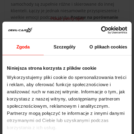
samochody są zupełnie różne i skierowane do innej
klienteli. Łączy je jednak niesamowite przyspieszenie i
wielkie emocji podczas jazdy.
Postaw na porównanie
Pokaż pełny opis
Gallardo i X-BOWa na torze Łódź i sprawdź, jak
prowadzi się każdy z nich.
To świetna okazja do
sprawdzenia, jak różne mogą być sportowe samochody.
Gallardo - ekstremalnie szybki, mocny i komfortowy. X-
Zgoda
Szczegóły
O plikach cookies
BOW - lekki, szalony i równie szybki, co jego włoski
konkurent. Przekonaj się sam lub podaruj pojedynek
DANE TECHNICZNE
aut najbliższej osobie! Spełnij jej motoryzacyjne
Niniejsza strona korzysta z plików cookie
pragnienia i zapewnij możliwość przejechania się
świetnymi autami na torze Łódź!
Wykorzystujemy pliki cookie do spersonalizowania treści
i reklam, aby oferować funkcje społecznościowe i
WAŻNOŚĆ
analizować ruch w naszej witrynie. Informacje o tym, jak
korzystasz z naszej witryny, udostępniamy partnerom
Voucher jest ważny 365 dni od daty zakupu. Voucher
społecznościowym, reklamowym i analitycznym.
opłacony kartą podarunkową ma taką samą ważność co
Partnerzy mogą połączyć te informacje z innymi danymi
karta. Przejazdy są realizowane w sezonie od maja do
otrzymanymi od Ciebie lub uzyskanymi podczas
października.
korzystania z ich usług.