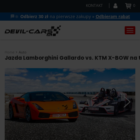
KONTAKT
0
🏁🔆
Odbierz 30 zł
na pierwsze zakupy »
Odbieram rabat
Togg
navi
Home
Auto
Jazda Lamborghini Gallardo vs. KTM X-BOW na to