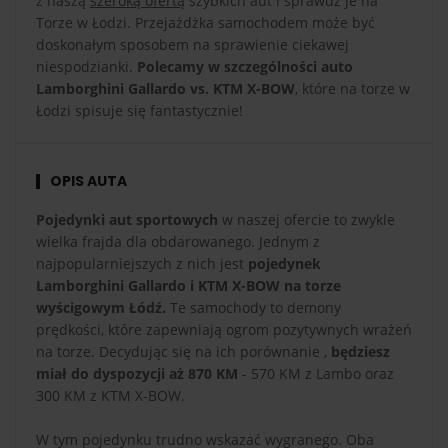
z naszą
szeroką ofertą
szybkich aut i sprawdź je na
Torze w Łodzi. Przejażdżka samochodem może być
doskonałym sposobem na sprawienie ciekawej
niespodzianki.
Polecamy w szczególności auto
Lamborghini Gallardo vs. KTM X-BOW
, które na torze w
Łodzi spisuje się fantastycznie!
OPIS AUTA
Pojedynki aut sportowych
w naszej ofercie to zwykle
wielka frajda dla obdarowanego. Jednym z
najpopularniejszych z nich jest
pojedynek
Lamborghini Gallardo i KTM X-BOW na torze
wyścigowym Łódź.
Te samochody to demony
prędkości, które zapewniają ogrom pozytywnych wrażeń
na torze. Decydując się na ich porównanie ,
będziesz
miał do dyspozycji aż 870 KM
- 570 KM z Lambo oraz
300 KM z KTM X-BOW.
W tym pojedynku trudno wskazać wygranego. Oba