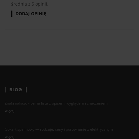
średnia z 5 opinii.
DODAJ OPINIĘ
BLOG
Znaki nakazu - pełna lista z opisem, wyglądem i znaczeniem
Więcej
Gokart spalinowy — rodzaje, ceny i porównanie z elektrycznym
Więcej