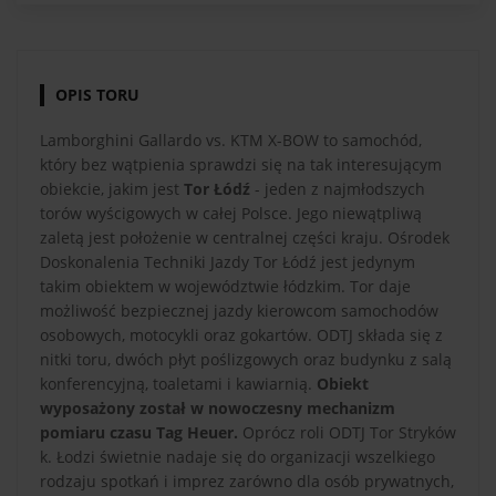
OPIS TORU
Lamborghini Gallardo vs. KTM X-BOW to samochód,
który bez wątpienia sprawdzi się na tak interesującym
obiekcie, jakim jest
Tor Łódź
- jeden z najmłodszych
torów wyścigowych w całej Polsce. Jego niewątpliwą
zaletą jest położenie w centralnej części kraju. Ośrodek
Doskonalenia Techniki Jazdy Tor Łódź jest jedynym
takim obiektem w województwie łódzkim. Tor daje
możliwość bezpiecznej jazdy kierowcom samochodów
osobowych, motocykli oraz gokartów. ODTJ składa się z
nitki toru, dwóch płyt poślizgowych oraz budynku z salą
konferencyjną, toaletami i kawiarnią.
Obiekt
wyposażony został w nowoczesny mechanizm
pomiaru czasu Tag Heuer.
Oprócz roli ODTJ Tor Stryków
k. Łodzi świetnie nadaje się do organizacji wszelkiego
rodzaju spotkań i imprez zarówno dla osób prywatnych,