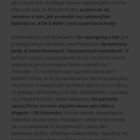
jak i całych firm. Każdego sezonu organizujemy na nim
kilka eventów, na których można
przekonać się
samemu o tym, jak prowadzi się Lamborghini
Gallardo vs. KTM X-BOW i inne supersamochody!
Zlokalizowany pod Strykowem,
Tor wyścigowy Łódź
jest
profesjonalnym obiektem umożliwiającym
dynamiczną
jazdę w kontrolowanych i bezpiecznych warunkach
. W
każdym sezonie organizowane są na nim liczne eventy
motoryzacyjne zrzeszające fanów szybkich aut i
motocykli. To, co wyróżnia go spośród pozostałych
polskich torów, to liczne wzniesienia. Różnica pomiędzy
najniższym a najwyższym punktem wynosi aż 6,5 metra,
co wymaga od kierowcy nie lada umiejętności i sprawia,
że przejażdżka jest o wiele ciekawsza.
Na potrzeby
naszej firmy na torze organizowana jest nitka o
długości 1,05 kilometra
. Ciasne zakręty pozwalają na
dokładne sprawdzenie możliwości zarówno kierowców,
jak i samochodów. O przyjemność z jazdy dba
natomiast gładka, asfaltowa nawierzchnia. Zapoznaj się