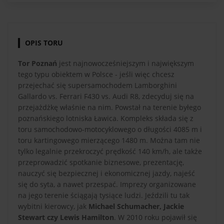
OPIS TORU
Tor Poznań
jest najnowocześniejszym i największym
tego typu obiektem w Polsce - jeśli więc chcesz
przejechać się supersamochodem Lamborghini
Gallardo vs. Ferrari F430 vs. Audi R8, zdecyduj się na
przejażdżkę właśnie na nim. Powstał na terenie byłego
poznańskiego lotniska Ławica. Kompleks składa się z
toru samochodowo-motocyklowego o długości 4085 m i
toru kartingowego mierzącego 1480 m. Można tam nie
tylko legalnie przekroczyć prędkość 140 km/h, ale także
przeprowadzić spotkanie biznesowe, prezentację,
nauczyć się bezpiecznej i ekonomicznej jazdy, najeść
się do syta, a nawet przespać. Imprezy organizowane
na jego terenie ściągają tysiące ludzi. Jeździli tu tak
wybitni kierowcy, jak
Michael Schumacher, Jackie
Stewart czy Lewis Hamilton
. W 2010 roku pojawił się