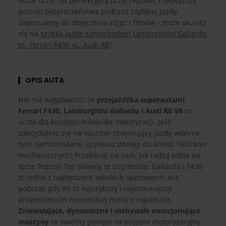
może liczyć na perfekcyjną przyczepność i najwyższy
poziom bezpieczeństwa podczas szybkiej jazdy.
Zapraszamy do obejrzenia zdjęć i filmów - może skusisz
się na
szybką jazdę samochodem Lamborghini Gallardo
vs. Ferrari F430 vs. Audi R8
?
OPIS AUTA
Nie ma wątpliwości, że
przejażdżka superautami
Ferrari F430, Lamborghini Gallardo i Audi R8 V8
to
uczta dla każdego miłośnika motoryzacji. Jeśli
zdecydujesz się na voucher obejmujący jazdę właśnie
tymi samochodami, uzyskasz dostęp do blisko 1600 koni
mechanicznych! Przekonaj się sam, jak radzą sobie na
torze Poznań Tor Główny te trzy bestie. Gallardo i F430
to jedne z najlepszych włoskich sportowych aut,
podczas gdy R8 to najszybszy i najmocniejszy
przedstawiciel niemieckiej marki z Ingolstadt.
Zniewalające, dynamiczne i niebywale emocjonujące
maszyny
to świetny pomysł na prezent motoryzacyjny