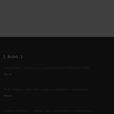
BLOG
Napęd FWD – co oznacza i czym różni się od RWD oraz AWD?
Więcej
Znaki nakazu - pełna lista z opisem, wyglądem i znaczeniem
Więcej
Gokart spalinowy — rodzaje, ceny i porównanie z elektrycznym