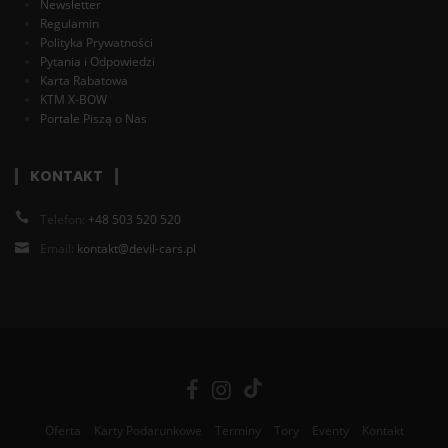
Newsletter
Regulamin
Polityka Prywatności
Pytania i Odpowiedzi
Karta Rabatowa
KTM X-BOW
Portale Piszą o Nas
KONTAKT
Telefon:
+48 503 520 520
Email:
kontakt@devil-cars.pl
Oferta
Karty Podarunkowe
Terminy
Tory
Eventy
Kontakt