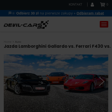
KONTAKT
0
🏁🔆
Odbierz 30 zł
na pierwsze zakupy »
Odbieram rabat
Togg
navi
Home
Auto
Jazda Lamborghini Gallardo vs. Ferrari F430 vs.