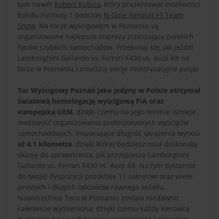
tam nawet
Robert Kubica
, który prezentował możliwości
bolidu Formuły 1 podczas
N-Gine Renault F1 Team
Show
. Na torze wyścigowym w Poznaniu są
organizowane najlepsze imprezy zrzeszające polskich
fanów szybkich samochodów. Przekonaj się, jak jeździ
Lamborghini Gallardo vs. Ferrari F430 vs. Audi R8 na
torze w Poznaniu i zrealizuj swoje motoryzacyjne pasje!
Tor Wyścigowy Poznań jako jedyny w Polsce otrzymał
światową homologację wyścigową FIA oraz
europejską UEM
, dzięki czemu na jego terenie istnieje
możliwość organizowania profesjonalnych wyścigów
samochodowych. Imponująca długość okrążenia wynosi
aż 4,1 kilometra
, dzięki której będziesz miał doskonałą
okazję do sprawdzenia, jak przyspiesza Lamborghini
Gallardo vs. Ferrari F430 vs. Audi R8. Na tym dystansie
do twojej dyspozycji pozostaje 11 zakrętów oraz wiele
prostych i długich odcinków równego asfaltu.
Nawierzchnia Toru w Poznaniu została niedawno
całkowicie wymieniona, dzięki czemu każdy kierowca