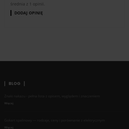
średnia z 1 opinii.
DODAJ OPINIĘ
BLOG
Znaki nakazu - pełna lista z opisem, wyglądem i znaczeniem
Więcej
Gokart spalinowy — rodzaje, ceny i porównanie z elektrycznym
Więcej