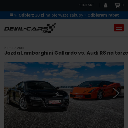
KONTAKT
0
🏁🔆
Odbierz 30 zł
na pierwsze zakupy »
Odbieram rabat
Togg
navi
Home
Auto
Jazda Lamborghini Gallardo vs. Audi R8 na torze