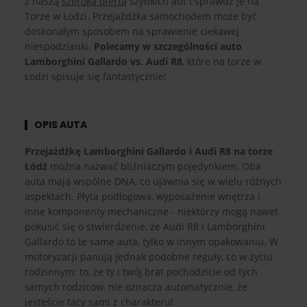
z naszą
szeroką ofertą
szybkich aut i sprawdź je na
Torze w Łodzi. Przejażdżka samochodem może być
doskonałym sposobem na sprawienie ciekawej
niespodzianki.
Polecamy w szczególności auto
Lamborghini Gallardo vs. Audi R8
, które na torze w
Łodzi spisuje się fantastycznie!
OPIS AUTA
Przejażdżkę Lamborghini Gallardo i Audi R8 na torze
Łódź
można nazwać bliźniaczym pojedynkiem. Oba
auta mają wspólne DNA, co ujawnia się w wielu różnych
aspektach. Płyta podłogowa, wyposażenie wnętrza i
inne komponenty mechaniczne - niektórzy mogą nawet
pokusić się o stwierdzenie, że Audi R8 i Lamborghini
Gallardo to te same auta, tylko w innym opakowaniu. W
motoryzacji panują jednak podobne reguły, co w życiu
rodzinnym: to, że ty i twój brat pochodzicie od tych
samych rodziców, nie oznacza automatycznie, że
jesteście tacy sami z charakteru!