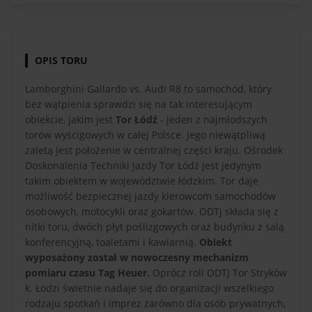
OPIS TORU
Lamborghini Gallardo vs. Audi R8 to samochód, który
bez wątpienia sprawdzi się na tak interesującym
obiekcie, jakim jest
Tor Łódź
- jeden z najmłodszych
torów wyścigowych w całej Polsce. Jego niewątpliwą
zaletą jest położenie w centralnej części kraju. Ośrodek
Doskonalenia Techniki Jazdy Tor Łódź jest jedynym
takim obiektem w województwie łódzkim. Tor daje
możliwość bezpiecznej jazdy kierowcom samochodów
osobowych, motocykli oraz gokartów. ODTJ składa się z
nitki toru, dwóch płyt poślizgowych oraz budynku z salą
konferencyjną, toaletami i kawiarnią.
Obiekt
wyposażony został w nowoczesny mechanizm
pomiaru czasu Tag Heuer.
Oprócz roli ODTJ Tor Stryków
k. Łodzi świetnie nadaje się do organizacji wszelkiego
rodzaju spotkań i imprez zarówno dla osób prywatnych,