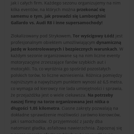
jak i całych firm. Każdego sezonu organizujemy na nim
kilka eventów, na których można
przekonać się
samemu o tym, jak prowadzi się Lamborghini
Gallardo vs. Audi R8 i inne supersamochody!
Zlokalizowany pod Strykowem,
Tor wyścigowy Łódź
jest
profesjonalnym obiektem umożliwiającym
dynamiczną
jazdę w kontrolowanych i bezpiecznych warunkach
. W
każdym sezonie organizowane są na nim liczne eventy
motoryzacyjne zrzeszające fanów szybkich aut i
motocykli. To, co wyróżnia go spośród pozostałych
polskich torów, to liczne wzniesienia. Różnica pomiędzy
najniższym a najwyższym punktem wynosi aż 6,5 metra,
co wymaga od kierowcy nie lada umiejętności i sprawia,
że przejażdżka jest o wiele ciekawsza.
Na potrzeby
naszej firmy na torze organizowana jest nitka o
długości 1,05 kilometra
. Ciasne zakręty pozwalają na
dokładne sprawdzenie możliwości zarówno kierowców,
jak i samochodów. O przyjemność z jazdy dba
natomiast gładka, asfaltowa nawierzchnia. Zapoznaj się