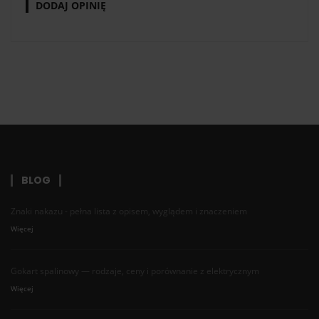
DODAJ OPINIĘ
BLOG
Znaki nakazu - pełna lista z opisem, wyglądem i znaczeniem
Więcej
Gokart spalinowy — rodzaje, ceny i porównanie z elektrycznym
Więcej