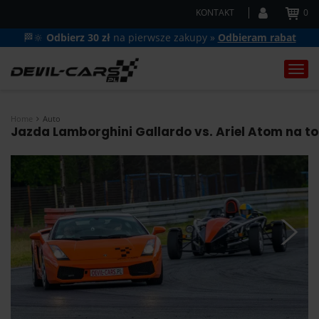
KONTAKT
0
🏁🔆
Odbierz 30 zł
na pierwsze zakupy »
Odbieram rabat
Togg
navi
Home
Auto
Jazda Lamborghini Gallardo vs. Ariel Atom na to