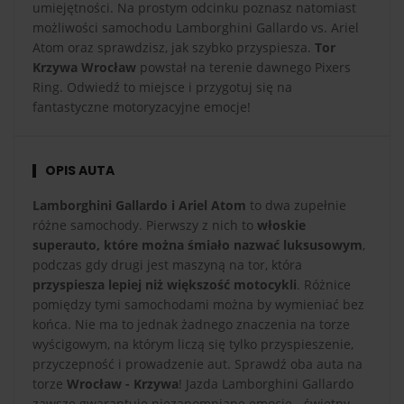
umiejętności. Na prostym odcinku poznasz natomiast
możliwości samochodu Lamborghini Gallardo vs. Ariel
Atom oraz sprawdzisz, jak szybko przyspiesza.
Tor
Krzywa Wrocław
powstał na terenie dawnego Pixers
Ring. Odwiedź to miejsce i przygotuj się na
fantastyczne motoryzacyjne emocje!
OPIS AUTA
Lamborghini Gallardo i Ariel Atom
to dwa zupełnie
różne samochody. Pierwszy z nich to
włoskie
superauto, które można śmiało nazwać luksusowym
,
podczas gdy drugi jest maszyną na tor, która
przyspiesza lepiej niż większość motocykli
. Różnice
pomiędzy tymi samochodami można by wymieniać bez
końca. Nie ma to jednak żadnego znaczenia na torze
wyścigowym, na którym liczą się tylko przyspieszenie,
przyczepność i prowadzenie aut. Sprawdź oba auta na
torze
Wrocław - Krzywa
! Jazda Lamborghini Gallardo
zawsze gwarantuje niezapomniane emocje - świetny