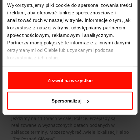
Wykorzystujemy pliki cookie do spersonalizowania treści
REALIZACJA
i reklam, aby oferować funkcje społecznościowe i
Aby zrealizować voucher, wybierz tor i zarezerwuj
analizować ruch w naszej witrynie. Informacje o tym, jak
termin przejazdu. Jeżeli chcesz poprowadzić auto,
korzystasz z naszej witryny, udostępniamy partnerom
musisz mieć ważne prawo jazdy kat. B.
społecznościowym, reklamowym i analitycznym.
Partnerzy mogą połączyć te informacje z innymi danymi
otrzymanymi od Ciebie lub uzyskanymi podczas
CZAS PRZEJAZDU
korzystania z ich usług.
Czas przejazdu zależy od długości toru, liczby okrążeń
oraz indywidualnych umiejętności kierowcy. Przed
rozpoczęciem jazdy opiekun auta omówi krótko
Zezwól na wszystkie
szczegóły dotyczące przejazdu.
Spersonalizuj
LOKALIZACJA I TERMINY
Jeździmy na 11 torach w całej Polsce. Przejazdy są
realizowane w wyznaczonych datach podanych w
zakładce terminy. Możesz wybrać „wiele lokalizacji” albo
„Tor Poznań Główny”.