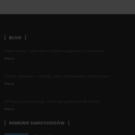
BLOG
Znaki nakazu - pełna lista z opisem, wyglądem i znaczeniem
Więcej
Gokart spalinowy — rodzaje, ceny i porównanie z elektrycznym
Więcej
Drifting vs jazda torowa - która dyscyplina jest dla Ciebie?
Więcej
RANKING SAMOCHODÓW