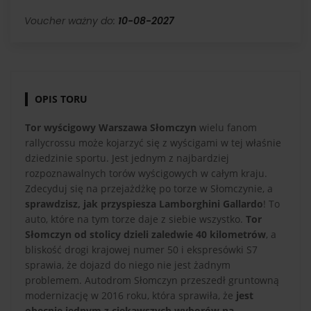
Voucher ważny do:
10-08-2027
OPIS TORU
Tor wyścigowy Warszawa Słomczyn
wielu fanom
rallycrossu może kojarzyć się z wyścigami w tej właśnie
dziedzinie sportu. Jest jednym z najbardziej
rozpoznawalnych torów wyścigowych w całym kraju.
Zdecyduj się na przejażdżkę po torze w Słomczynie, a
sprawdzisz, jak przyspiesza Lamborghini Gallardo
! To
auto, które na tym torze daje z siebie wszystko.
Tor
Słomczyn od stolicy dzieli zaledwie 40 kilometrów
, a
bliskość drogi krajowej numer 50 i ekspresówki S7
sprawia, że dojazd do niego nie jest żadnym
problemem. Autodrom Słomczyn przeszedł gruntowną
modernizację w 2016 roku, która sprawiła, że
jest
obecnie jednym z ciekawszych wyborów na