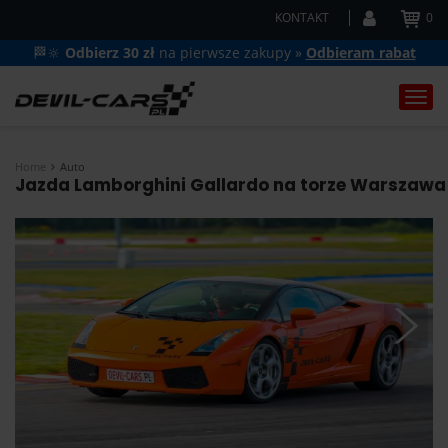
KONTAKT
0
🏁🔆
Odbierz 30 zł
na pierwsze zakupy »
Odbieram rabat
Togg
navi
Home
Auto
Jazda Lamborghini Gallardo na torze Warszawa 