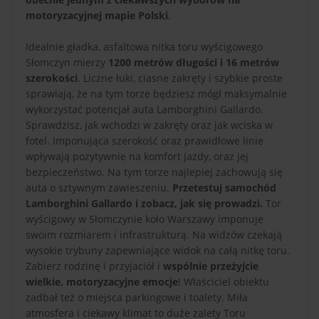
motoryzacyjnej mapie Polski
.
Idealnie gładka, asfaltowa nitka toru wyścigowego
Słomczyn mierzy
1200 metrów długości i 16 metrów
szerokości
. Liczne łuki, ciasne zakręty i szybkie proste
sprawiają, że na tym torze będziesz mógł maksymalnie
wykorzystać potencjał auta Lamborghini Gallardo.
Sprawdzisz, jak wchodzi w zakręty oraz jak wciska w
fotel. Imponująca szerokość oraz prawidłowe linie
wpływają pozytywnie na komfort jazdy, oraz jej
bezpieczeństwo. Na tym torze najlepiej zachowują się
auta o sztywnym zawieszeniu.
Przetestuj samochód
Lamborghini Gallardo i zobacz, jak się prowadzi.
Tor
wyścigowy w Słomczynie koło Warszawy imponuje
swoim rozmiarem i infrastrukturą. Na widzów czekają
wysokie trybuny zapewniające widok na całą nitkę toru.
Zabierz rodzinę i przyjaciół i
wspólnie przeżyjcie
wielkie, motoryzacyjne emocje
! Właściciel obiektu
zadbał też o miejsca parkingowe i toalety. Miła
atmosfera i ciekawy klimat to duże zalety Toru