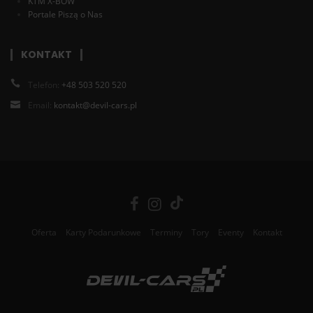
KTM X-BOW
Portale Piszą o Nas
KONTAKT
Telefon:
+48 503 520 520
Email:
kontakt@devil-cars.pl
Oferta
Karty Podarunkowe
Terminy
Tory
Eventy
Kontakt