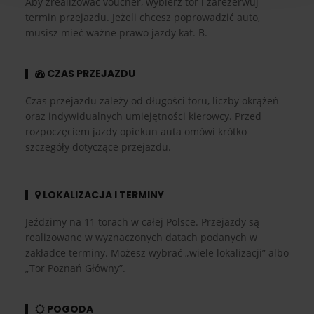
Aby zrealizować voucher, wybierz tor i zarezerwuj
termin przejazdu. Jeżeli chcesz poprowadzić auto,
musisz mieć ważne prawo jazdy kat. B.
CZAS PRZEJAZDU
Czas przejazdu zależy od długości toru, liczby okrążeń
oraz indywidualnych umiejętności kierowcy. Przed
rozpoczęciem jazdy opiekun auta omówi krótko
szczegóły dotyczące przejazdu.
LOKALIZACJA I TERMINY
Jeździmy na 11 torach w całej Polsce. Przejazdy są
realizowane w wyznaczonych datach podanych w
zakładce terminy. Możesz wybrać „wiele lokalizacji” albo
„Tor Poznań Główny”.
POGODA