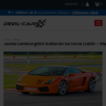
KONTAKT
0
🏁🔆
Odbierz 30 zł
na pierwsze zakupy »
Odbieram rabat
Togg
navi
Home
Auto
Jazda Lamborghini Gallardo na torze Lublin - Ułę