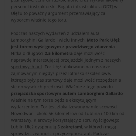
personel instruktorski. Bogata infrastruktura ODTJ w
Ułężu to poważny argument przemawiający za
wyborem właśnie tego toru.
Podczas naszych wydarzeń z udziałem auta
Lamborghini Gallardo i wielu innych,
Moto Park Ułęż
jest torem wyścigowym z prawdziwego zdarzenia
.
Nitka o długości
2,5 kilometra
daje możliwość
naprawdę interesującej
przejażdżki jednym z naszych
sportowych aut
. Tor Ułęż ulokowano na obszarze
zajmowanym niegdyś przez lotnisko szkoleniowe,
którego były pas startowy daje możliwość rozpędzenia
się do wysokich prędkości. Właśnie z tego powodu
przejażdżka sportowym autem Lamborghini Gallardo
właśnie na tym torze będzie ekscytującym
wydarzeniem. Tor jest zlokalizowany w miejscowości
Nowodwór - około 56 kilometrów od Lublina i 100 km od
Warszawy. Kierowcy korzystający z Toru wyścigowego
Lublin Ułęż dysponują
5 zakrętami
, w których mogą
sprawdzić zwinność i przyczepność aut. Podczas