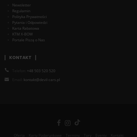
Newsletter
Regulamin
Polityka Prywatności
Pytania i Odpowiedzi
Karta Rabatowa
KTM X-BOW
Portale Piszą o Nas
KONTAKT
Telefon:
+48 503 520 520
Email:
kontakt@devil-cars.pl
Oferta
Karty Podarunkowe
Terminy
Tory
Eventy
Kontakt