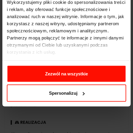
Wykorzystujemy pliki cookie do spersonalizowania treści
Waga:
1630
kg
i reklam, aby oferować funkcje społecznościowe i
analizować ruch w naszej witrynie. Informacje o tym, jak
Napęd:
4x4
korzystasz z naszej witryny, udostępniamy partnerom
Pojemność:
5.2 l
społecznościowym, reklamowym i analitycznym.
Partnerzy mogą połączyć te informacje z innymi danymi
Skrzynia biegów:
automatyczna
otrzymanymi od Ciebie lub uzyskanymi podczas
korzystania z ich usług.
Zezwól na wszystkie
WAŻNOŚĆ
Voucher jest ważny 365 dni od daty zakupu. Voucher
opłacony kartą podarunkową ma taką samą ważność co
Spersonalizuj
karta. Przejazdy są realizowane w sezonie od maja do
października.
REALIZACJA