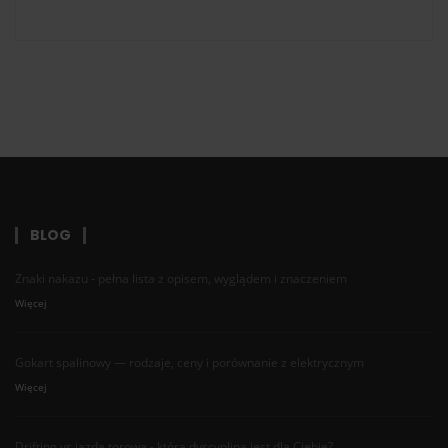
BLOG
Znaki nakazu - pełna lista z opisem, wyglądem i znaczeniem
Więcej
Gokart spalinowy — rodzaje, ceny i porównanie z elektrycznym
Więcej
Drifting vs jazda torowa - która dyscyplina jest dla Ciebie?