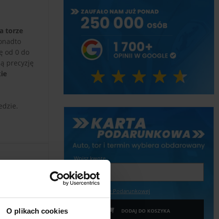
a torze
ponadto
ę od 0 do
ą precyzję
ie
edzie.
Wpisz kwotę
Więcej o Karcie Podarunkowej
O plikach cookies
DODAJ DO KOSZYKA