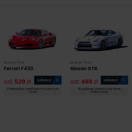
Jazda po Torze
Jazda po Torze
Ferrari F430
Nissan GTR
od:
529
zł
zobacz
od:
469
zł
zobacz
Przejażdżka sportowym autem po
Wyjątkowy prezent dla fana
torze
motoryzacji