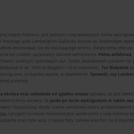
yjnej mapie Podlasia. Jest jednym z najciekawszych torów wyścigow
ci mocnego auta Lamborghini Gallardo, będzie on doskonałym wyb
tałtem dostosować się do otaczającego terenu. Dzięki temu oferuj
ożna też znaleźć opcjonalny odcinek wzniesienia.
Pełna asfaltowa
iwości jezdnych sportowych aut. Dzięki dodatkowym zjazdom tor 
ałystok to ok. 1050 m długości i 10 m szerokości.
Tor Białystok
po
toring oraz, co bardzo ważne, w oświetlenie.
Sprawdź, czy Lambor
knej przyrody.
a okolica oraz oddalenie od zgiełku miasta
sprawia, że jest świet
nawierzchnia sprawia, że
jazda po torze wyścigowym w takim auci
i, równy i bezpieczny, dzięki czemu umożliwia dobre przetestowanie
toku
i przyjdź na nasze motoryzacyjne wydarzenie z całą rodziną! Je
allardo oraz inne auta z naszej floty, zamów voucher na przejażdż