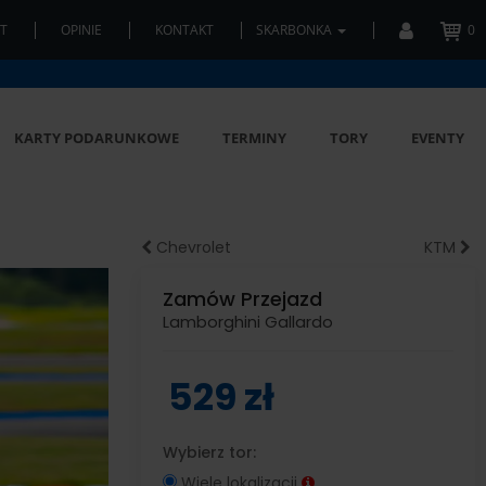
T
OPINIE
KONTAKT
SKARBONKA
0
KARTY PODARUNKOWE
TERMINY
TORY
EVENTY
Chevrolet
KTM
Zamów Przejazd
Lamborghini Gallardo
529 zł
Wybierz tor:
Wiele lokalizacji