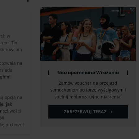
ych w
orem. Tor
e kierowcom
pozwala na
siada
Niezapomniane Wrażenia
ghini
Zamów voucher na przejazd
samochodem po torze wyścigowym i
spełnij motoryzacyjne marzenia!
ną opcją na
e, jak
 możliwości
ZAREZERWUJ TERAZ
śli
kę po torze!