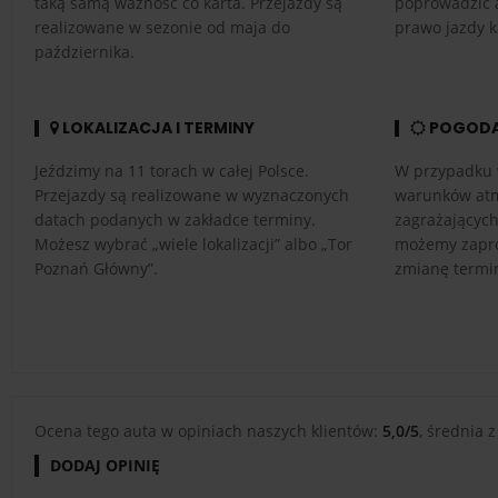
taką samą ważność co karta. Przejazdy są
poprowadzić 
realizowane w sezonie od maja do
prawo jazdy k
października.
LOKALIZACJA I TERMINY
POGOD
Jeździmy na 11 torach w całej Polsce.
W przypadku 
Przejazdy są realizowane w wyznaczonych
warunków atm
datach podanych w zakładce terminy.
zagrażającyc
Możesz wybrać „wiele lokalizacji” albo „Tor
możemy zapro
Poznań Główny”.
zmianę termi
Ocena tego auta w opiniach naszych klientów:
5,0/5
, średnia z
DODAJ OPINIĘ