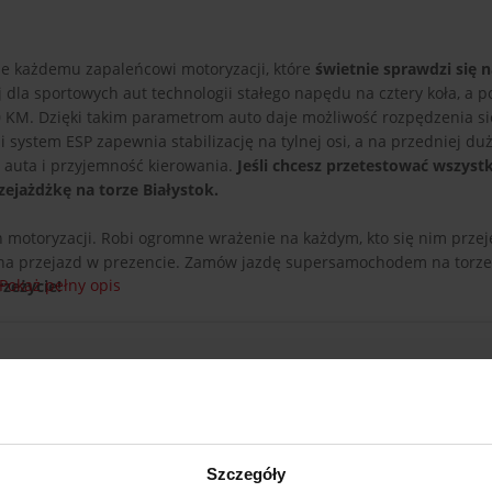
ne każdemu zapaleńcowi motoryzacji, które
świetnie sprawdzi się n
j dla sportowych aut technologii stałego napędu na cztery koła, a 
 KM. Dzięki takim parametrom auto daje możliwość rozpędzenia si
ystem ESP zapewnia stabilizację na tylnej osi, a na przedniej duż
 auta i przyjemność kierowania.
Jeśli chcesz przetestować wszystk
ejażdżkę na torze Białystok.
 motoryzacji. Robi ogromne wrażenie na każdym, kto się nim przej
 na przejazd w prezencie. Zamów jazdę supersamochodem na torze
Pokaż pełny opis
zeżycie!
Szczegóły
Lamborghini Gallardo