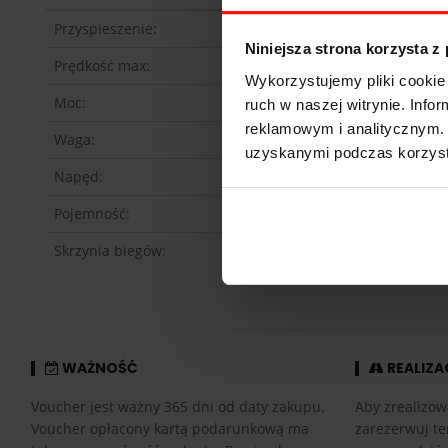
Przyspieszenie:
Niniejsza strona korzysta z
Prędkość max:
Wykorzystujemy pliki cookie 
Moc:
ruch w naszej witrynie. Inf
reklamowym i analitycznym. 
Waga:
uzyskanymi podczas korzysta
Napęd:
Pojemność:
Skrzynia biegów:
WAŻNOŚĆ
REALIZA
Voucher jest ważny 365 dni od daty zakupu.
Aby zrealizow
Voucher opłacony kartą podarunkową ma
zarezerwuj te