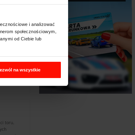
ołecznościowe i analizować
artnerom społecznościowym,
anymi od Ciebie lub
ezwól na wszystkie
i toru,
nych