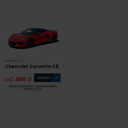
Jazda po Torze
Chevrolet Corvette C8
od:
469
zł
zobacz
Jazda sportowym samochodem
prosto z USA