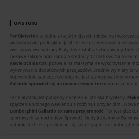
OPIS TORU
Tor Białystok
to jedno z najjaśniejszych miejsc na motoryzac
województwie podlaskim. Jeśli chcesz przetestować możliwoś
wyścigowy wschodzący Białystok został tak zbudowany, by ksz
ciekawe zakręty oraz rondo o średnicy 12 metrów. Na torze m
nawierzchnia
toru pozwala na maksymalne wykorzystanie możl
wykonywanie dodatkowych przejazdów. Średnie wymiary toru Bi
odpowiednie zaplecze techniczne, jest też wyposażony w moni
Gallardo sprawdzi się na nowoczesnym torze
w otoczeniu pię
Tor Białystok jest położony na terenie lotniska Krywlany.
Piękn
spędzenie wolnego weekendu z rodziną i przyjaciółmi. Nowa 
Lamborghini Gallardo to sama przyjemność
. Tor jest gładk
sportowych samochodów. Sprawdź,
kiedy jeździmy w Białyms
natomiast chcesz przekonać się, jak przyspiesza Lamborghini G