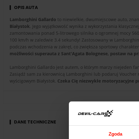
OPIS AUTA
Lamborghini Gallardo
to niewielkie, dwumiejscowe auto, zna
Białystok
. Jego wyjątkowość wynika z wykorzystania klasyczne
zamontowania ponad 5-litrowego silnika o ogromnej mocy 560
100 km/h w zaledwie 3.4 sekundy! Zastosowany w Lamborghini s
podczas wchodzenia w zakręt, co zwiększa sportowy charakter
możliwości superauta z Sant'Agata Bolognese, postaw na prz
Lamborghini Gallardo jest autem, o którym marzy niejeden fan
Zasiądź sam za kierownicą Lamborghini lub podaruj Voucher
wyścigowym Białystok.
Czeka Cię niezwykłe motoryzacyjne pr
DANE TECHNICZNE
Zgoda