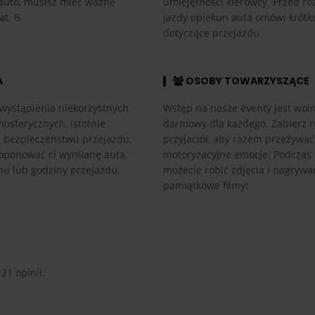
auto, musisz mieć ważne
umiejętności kierowcy. Przed r
at. B.
jazdy opiekun auta omówi krótk
dotyczące przejazdu.
A
OSOBY TOWARZYSZĄCE
wystąpienia niekorzystnych
Wstęp na nasze eventy jest woln
osferycznych, istotnie
darmowy dla każdego. Zabierz r
h bezpieczeństwu przejazdu,
przyjaciół, aby razem przeżywać
ponować ci wymianę auta,
motoryzacyjne emocje. Podczas
nu lub godziny przejazdu.
możecie robić zdjęcia i nagrywa
pamiątkowe filmy!
 21 opinii.