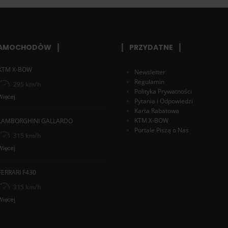
SAMOCHODÓW
PRZYDATNE
KTM X-BOW
Newsletter
Regulamin
295 km/h
Polityka Prywatności
Więcej
Pytania i Odpowiedzi
Karta Rabatowa
KTM X-BOW
LAMBORGHINI GALLARDO
Portale Piszą o Nas
315 km/h
Więcej
FERRARI F430
315 km/h
Więcej