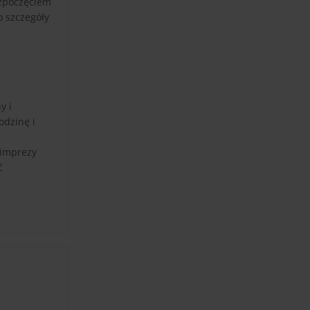
ozpoczęciem
o szczegóły
y i
odzinę i
 imprezy
ć