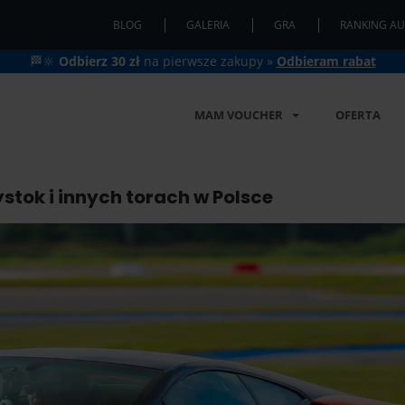
BLOG
GALERIA
GRA
RANKING AU
🏁🔆
Odbierz 30 zł
na pierwsze zakupy »
Odbieram rabat
MAM VOUCHER
OFERTA
stok i innych torach w Polsce