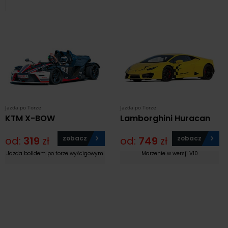
Jazda po Torze
Jazda po Torze
KTM X-BOW
Lamborghini Huracan
od:
319
zł
zobacz
od:
749
zł
zobacz
Jazda bolidem po torze wyścigowym
Marzenie w wersji V10