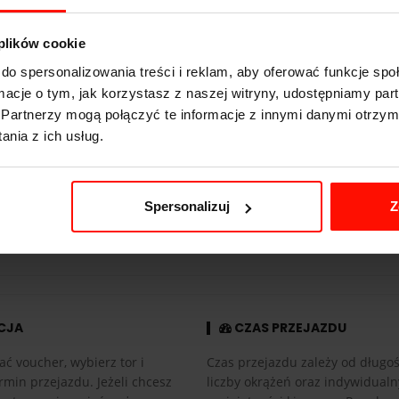
3.4
s do 100 km/h
 plików cookie
315
km/h
do spersonalizowania treści i reklam, aby oferować funkcje sp
560
KM
ormacje o tym, jak korzystasz z naszej witryny, udostępniamy p
Partnerzy mogą połączyć te informacje z innymi danymi otrzym
1630
kg
nia z ich usług.
4x4
5.2 l
Spersonalizuj
Z
automatyczna
CJA
CZAS PRZEJAZDU
ać voucher, wybierz tor i
Czas przejazdu zależy od długośc
rmin przejazdu. Jeżeli chcesz
liczby okrążeń oraz indywidual