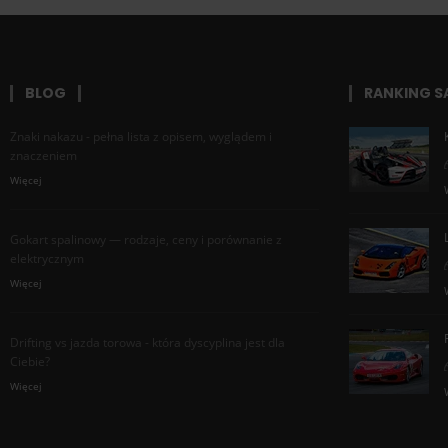
BLOG
RANKING 
Znaki nakazu - pełna lista z opisem, wyglądem i
znaczeniem
Więcej
Gokart spalinowy — rodzaje, ceny i porównanie z
elektrycznym
Więcej
Drifting vs jazda torowa - która dyscyplina jest dla
Ciebie?
Więcej