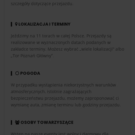
szczegóły dotyczące przejazdu.
LOKALIZACJA I TERMINY
Jeździmy na 11 torach w całej Polsce. Przejazdy są
realizowane w wyznaczonych datach podanych w
zakładce terminy. Możesz wybrać „wiele lokalizacji” albo
„Tor Poznań Główny”.
POGODA
W przypadku wystąpienia niekorzystnych warunków
atmosferycznych, istotnie zagrażających
bezpieczeństwu przejazdu, możemy zaproponować ci
wymianę auta, zmianę terminu lub godziny przejazdu.
OSOBY TOWARZYSZĄCE
Wstęp na nasze eventy jest wolny i darmowy dla