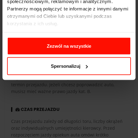
społecznościowym, reklamowym i analitycznym.
Partnerzy mogą połączyć te informacje z innymi danymi
WAŻNOŚĆ
otrzymanymi od Ciebie lub uzyskanymi podczas
korzystania z ich usług.
Voucher jest ważny 365 dni od daty zakupu. Voucher
opłacony kartą podarunkową ma taką samą ważność co
karta. Przejazdy są realizowane w sezonie od maja do
Zezwól na wszystkie
października.
REALIZACJA
Spersonalizuj
Aby zrealizować voucher, wybierz tor i zarezerwuj
termin przejazdu. Jeżeli chcesz poprowadzić auto,
musisz mieć ważne prawo jazdy kat. B.
CZAS PRZEJAZDU
Czas przejazdu zależy od długości toru, liczby okrążeń
oraz indywidualnych umiejętności kierowcy. Przed
rozpoczęciem jazdy opiekun auta omówi krótko