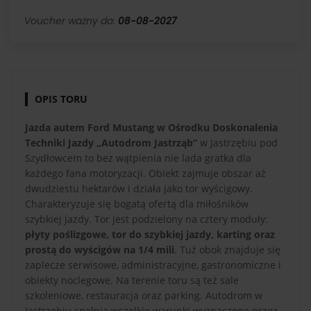
Voucher ważny do:
08-08-2027
OPIS TORU
Jazda autem Ford Mustang w Ośrodku Doskonalenia
Techniki Jazdy „Autodrom Jastrząb”
w Jastrzębiu pod
Szydłowcem to bez wątpienia nie lada gratka dla
każdego fana motoryzacji. Obiekt zajmuje obszar aż
dwudziestu hektarów i działa jako tor wyścigowy.
Charakteryzuje się bogatą ofertą dla miłośników
szybkiej jazdy. Tor jest podzielony na cztery moduły:
płyty poślizgowe, tor do szybkiej jazdy, karting oraz
prostą do wyścigów na 1/4 mili
. Tuż obok znajduje się
zaplecze serwisowe, administracyjne, gastronomiczne i
obiekty noclegowe. Na terenie toru są też sale
szkoleniowe, restauracja oraz parking. Autodrom w
Jastrzębiu spełnia wszelkie warunki wyznaczone przez