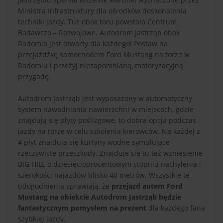
Ministra Infrastruktury dla ośrodków doskonalenia
techniki jazdy. Tuż obok toru powstało Centrum
Badawczo – Rozwojowe. Autodrom Jastrząb obok
Radomia jest otwarty dla każdego! Postaw na
przejażdżkę samochodem Ford Mustang na torze w
Radomiu i przeżyj niezapomnianą, motoryzacyjną
przygodę.
Autodrom Jastrząb jest wyposażony w automatyczny
system nawadniania nawierzchni w miejscach, gdzie
znajdują się płyty poślizgowe, to dobra opcja podczas
jazdy na torze w celu szkolenia kierowców. Na każdej z
4 płyt znajdują się kurtyny wodne symulujące
rzeczywiste przeszkody. Znajduje się tu też wzniesienie
BIG HILL o dziesięcioprocentowym stopniu nachylenia i
szerokości najazdów blisko 40 metrów. Wszystkie te
udogodnienia sprawiają, że
przejazd autem Ford
Mustang na obiekcie Autodrom Jastrząb będzie
fantastycznym pomysłem na prezent
dla każdego fana
szybkiej jazdy.