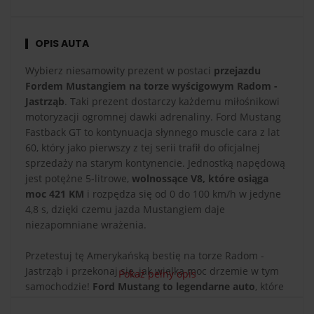
OPIS AUTA
Wybierz niesamowity prezent w postaci
przejazdu
Fordem Mustangiem na torze wyścigowym Radom -
Jastrząb
. Taki prezent dostarczy każdemu miłośnikowi
motoryzacji ogromnej dawki adrenaliny. Ford Mustang
Fastback GT to kontynuacja słynnego muscle cara z lat
60, który jako pierwszy z tej serii trafił do oficjalnej
sprzedaży na starym kontynencie. Jednostką napędową
jest potężne 5-litrowe,
wolnossące V8, które osiąga
moc 421 KM
i rozpędza się od 0 do 100 km/h w jedyne
4,8 s, dzięki czemu jazda Mustangiem daje
niezapomniane wrażenia.
Przetestuj tę Amerykańską bestię na torze Radom -
Jastrząb i przekonaj się, jak wielka moc drzemie w tym
Pokaż pełny opis
samochodzie!
Ford Mustang to legendarne auto
, które
ma miliony fanów na całym świecie. Ten samochód od