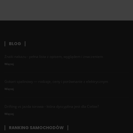
BLOG
Znaki nakazu - pełna lista z opisem, wyglądem i znaczeniem
Więcej
Gokart spalinowy — rodzaje, ceny i porównanie z elektrycznym
Więcej
Drifting vs jazda torowa - która dyscyplina jest dla Ciebie?
Więcej
RANKING SAMOCHODÓW