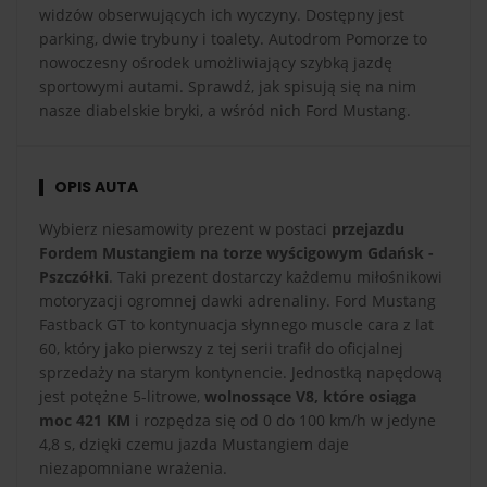
widzów obserwujących ich wyczyny. Dostępny jest
parking, dwie trybuny i toalety. Autodrom Pomorze to
nowoczesny ośrodek umożliwiający szybką jazdę
sportowymi autami. Sprawdź, jak spisują się na nim
nasze diabelskie bryki, a wśród nich Ford Mustang.
OPIS AUTA
Wybierz niesamowity prezent w postaci
przejazdu
Fordem Mustangiem na torze wyścigowym Gdańsk -
Pszczółki
. Taki prezent dostarczy każdemu miłośnikowi
motoryzacji ogromnej dawki adrenaliny. Ford Mustang
Fastback GT to kontynuacja słynnego muscle cara z lat
60, który jako pierwszy z tej serii trafił do oficjalnej
sprzedaży na starym kontynencie. Jednostką napędową
jest potężne 5-litrowe,
wolnossące V8, które osiąga
moc 421 KM
i rozpędza się od 0 do 100 km/h w jedyne
4,8 s, dzięki czemu jazda Mustangiem daje
niezapomniane wrażenia.