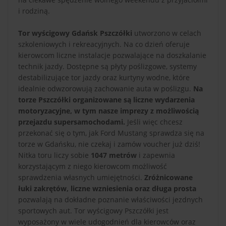
i rodziną.
Tor wyścigowy Gdańsk Pszczółki
utworzono w celach
szkoleniowych i rekreacyjnych. Na co dzień oferuje
kierowcom liczne instalacje pozwalające na doszkalanie
technik jazdy. Dostępne są płyty poślizgowe, systemy
destabilizujące tor jazdy oraz kurtyny wodne, które
idealnie odwzorowują zachowanie auta w poślizgu.
Na
torze Pszczółki organizowane są liczne wydarzenia
motoryzacyjne, w tym nasze imprezy z możliwością
przejazdu supersamochodami.
Jeśli więc chcesz
przekonać się o tym, jak Ford Mustang sprawdza się na
torze w Gdańsku, nie czekaj i zamów voucher już dziś!
Nitka toru liczy sobie
1047 metrów
i zapewnia
korzystającym z niego kierowcom możliwość
sprawdzenia własnych umiejętności.
Zróżnicowane
łuki zakrętów, liczne wzniesienia oraz długa prosta
pozwalają na dokładne poznanie właściwości jezdnych
sportowych aut. Tor wyścigowy Pszczółki jest
wyposażony w wiele udogodnień dla kierowców oraz