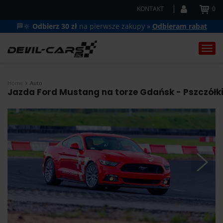
KONTAKT
0
🏁🔆
Odbierz 30 zł
na pierwsze zakupy »
Odbieram rabat
Togg
navi
Home
Auto
Jazda Ford Mustang na torze Gdańsk - Pszczółki 