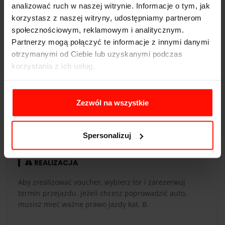
Pojemność:
5.0 l
analizować ruch w naszej witrynie. Informacje o tym, jak
korzystasz z naszej witryny, udostępniamy partnerom
Skrzynia biegów:
automatyczna
społecznościowym, reklamowym i analitycznym.
Partnerzy mogą połączyć te informacje z innymi danymi
otrzymanymi od Ciebie lub uzyskanymi podczas
korzystania z ich usług.
WAŻNOŚĆ
Voucher jest ważny 365 dni od daty zakupu. Voucher
Zezwól na wszystkie
opłacony kartą podarunkową ma taką samą ważność co
karta. Przejazdy są realizowane w sezonie od maja do
października.
Spersonalizuj
REALIZACJA
Aby zrealizować voucher, wybierz tor i zarezerwuj
termin przejazdu. Jeżeli chcesz poprowadzić auto,
musisz mieć ważne prawo jazdy kat. B.