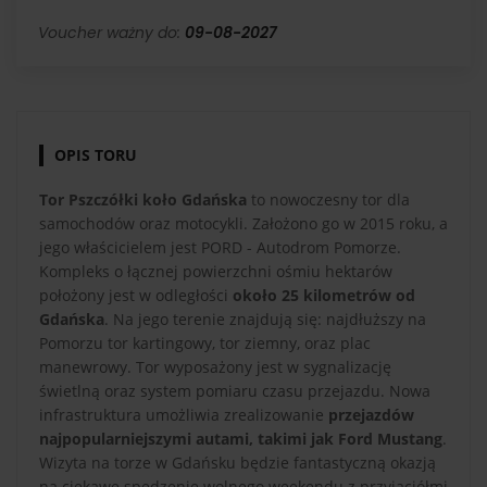
Voucher ważny do:
09-08-2027
OPIS TORU
Tor Pszczółki koło Gdańska
to nowoczesny tor dla
samochodów oraz motocykli. Założono go w 2015 roku, a
jego właścicielem jest PORD - Autodrom Pomorze.
Kompleks o łącznej powierzchni ośmiu hektarów
położony jest w odległości
około 25 kilometrów od
Gdańska
. Na jego terenie znajdują się: najdłuższy na
Pomorzu tor kartingowy, tor ziemny, oraz plac
manewrowy. Tor wyposażony jest w sygnalizację
świetlną oraz system pomiaru czasu przejazdu. Nowa
infrastruktura umożliwia zrealizowanie
przejazdów
najpopularniejszymi autami, takimi jak Ford Mustang
.
Wizyta na torze w Gdańsku będzie fantastyczną okazją
na ciekawe spędzenie wolnego weekendu z przyjaciółmi