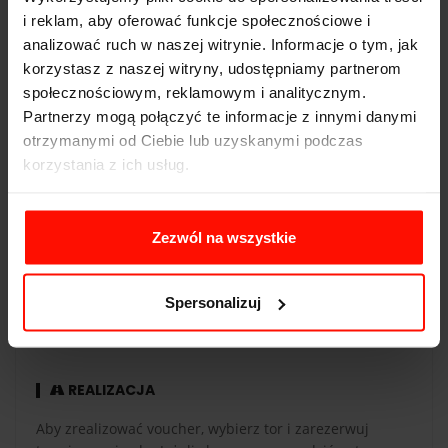
i reklam, aby oferować funkcje społecznościowe i
Napęd:
tył
analizować ruch w naszej witrynie. Informacje o tym, jak
korzystasz z naszej witryny, udostępniamy partnerom
Pojemność:
5.0 l
społecznościowym, reklamowym i analitycznym.
Skrzynia biegów:
10-biegowa
Partnerzy mogą połączyć te informacje z innymi danymi
otrzymanymi od Ciebie lub uzyskanymi podczas
korzystania z ich usług.
WAŻNOŚĆ
Zezwól na wszystkie
Voucher jest ważny 365 dni od daty zakupu. Voucher
opłacony kartą podarunkową ma taką samą ważność co
Spersonalizuj
karta. Przejazdy są realizowane w sezonie od maja do
października.
REALIZACJA
Aby zrealizować voucher, wybierz tor i zarezerwuj