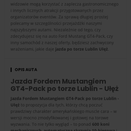
widzowie mogą korzystać z zaplecza gastronomicznego
i innych licznych atrakcji przygotowanych przez
organizatorów eventów. Za sprawą długiej prostej
polecamy w szczególności przejażdżki naszymi
najszybszymi autami. Niezależnie od tego, czy
zdecydujesz się na auto Ford Mustang GT4-Pack, czy
inny samochód z naszej oferty, będziesz zachwycony
wrażeniami, jakie daje
jazda po torze Lublin Ułęż
.
OPIS AUTA
Jazda Fordem Mustangiem
GT4-Pack po torze Lublin - Ułęż
Jazda Fordem Mustangiem GT4-Pack po torze Lublin -
Ułęż
to propozycja dla tych, którzy chcą poczuć
prawdziwy charakter amerykańskiego muscle cara – w
wersji mocno zmodyfikowanej i gotowej na torowe
wyzwania. To nie tylko wygląd – to ponad
600 koni
mechanicznych
,
automatyczna skrzynia 10-biegowa
i