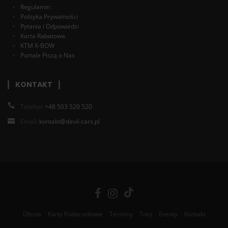
Regulamin
Polityka Prywatności
Pytania i Odpowiedzi
Karta Rabatowa
KTM X-BOW
Portale Piszą o Nas
KONTAKT
Telefon:
+48 503 520 520
Email:
kontakt@devil-cars.pl
Oferta
Karty Podarunkowe
Terminy
Tory
Eventy
Kontakt