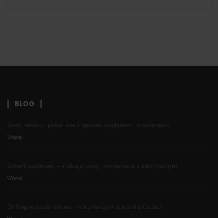
BLOG
Znaki nakazu - pełna lista z opisem, wyglądem i znaczeniem
Więcej
Gokart spalinowy — rodzaje, ceny i porównanie z elektrycznym
Więcej
Drifting vs jazda torowa - która dyscyplina jest dla Ciebie?