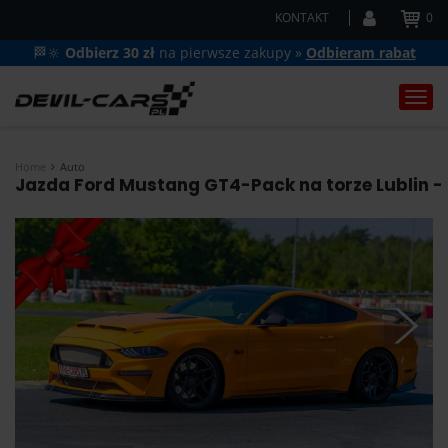
KONTAKT
0
🏁🔆
Odbierz 30 zł
na pierwsze zakupy »
Odbieram rabat
Togg
navi
Home
Auto
Jazda Ford Mustang GT4-Pack na torze Lublin - U