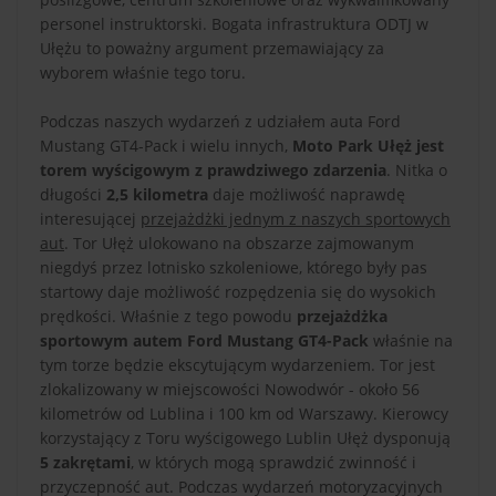
personel instruktorski. Bogata infrastruktura ODTJ w
Ułężu to poważny argument przemawiający za
wyborem właśnie tego toru.
Podczas naszych wydarzeń z udziałem auta Ford
Mustang GT4-Pack i wielu innych,
Moto Park Ułęż jest
torem wyścigowym z prawdziwego zdarzenia
. Nitka o
długości
2,5 kilometra
daje możliwość naprawdę
interesującej
przejażdżki jednym z naszych sportowych
aut
. Tor Ułęż ulokowano na obszarze zajmowanym
niegdyś przez lotnisko szkoleniowe, którego były pas
startowy daje możliwość rozpędzenia się do wysokich
prędkości. Właśnie z tego powodu
przejażdżka
sportowym autem Ford Mustang GT4-Pack
właśnie na
tym torze będzie ekscytującym wydarzeniem. Tor jest
zlokalizowany w miejscowości Nowodwór - około 56
kilometrów od Lublina i 100 km od Warszawy. Kierowcy
korzystający z Toru wyścigowego Lublin Ułęż dysponują
5 zakrętami
, w których mogą sprawdzić zwinność i
przyczepność aut. Podczas wydarzeń motoryzacyjnych