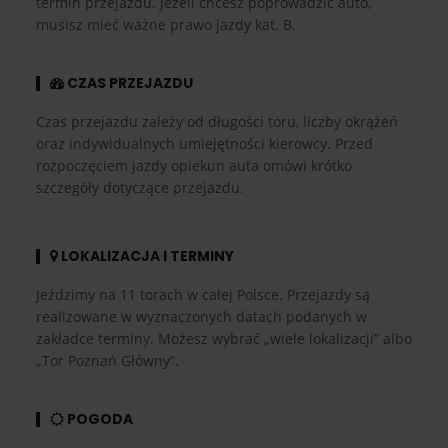
termin przejazdu. Jeżeli chcesz poprowadzić auto,
musisz mieć ważne prawo jazdy kat. B.
CZAS PRZEJAZDU
Czas przejazdu zależy od długości toru, liczby okrążeń
oraz indywidualnych umiejętności kierowcy. Przed
rozpoczęciem jazdy opiekun auta omówi krótko
szczegóły dotyczące przejazdu.
LOKALIZACJA I TERMINY
Jeździmy na 11 torach w całej Polsce. Przejazdy są
realizowane w wyznaczonych datach podanych w
zakładce terminy. Możesz wybrać „wiele lokalizacji” albo
„Tor Poznań Główny”.
POGODA