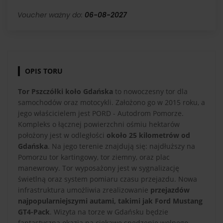
Voucher ważny do:
06-08-2027
OPIS TORU
Tor Pszczółki koło Gdańska
to nowoczesny tor dla
samochodów oraz motocykli. Założono go w 2015 roku, a
jego właścicielem jest PORD - Autodrom Pomorze.
Kompleks o łącznej powierzchni ośmiu hektarów
położony jest w odległości
około 25 kilometrów od
Gdańska
. Na jego terenie znajdują się: najdłuższy na
Pomorzu tor kartingowy, tor ziemny, oraz plac
manewrowy. Tor wyposażony jest w sygnalizację
świetlną oraz system pomiaru czasu przejazdu. Nowa
infrastruktura umożliwia zrealizowanie
przejazdów
najpopularniejszymi autami, takimi jak Ford Mustang
GT4-Pack
. Wizyta na torze w Gdańsku będzie
fantastyczną okazją na ciekawe spędzenie wolnego