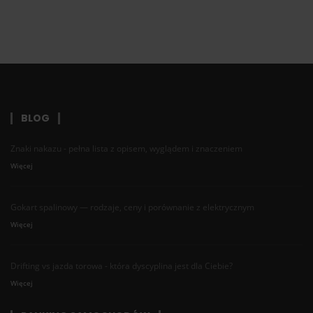
BLOG
Znaki nakazu - pełna lista z opisem, wyglądem i znaczeniem
Więcej
Gokart spalinowy — rodzaje, ceny i porównanie z elektrycznym
Więcej
Drifting vs jazda torowa - która dyscyplina jest dla Ciebie?
Więcej