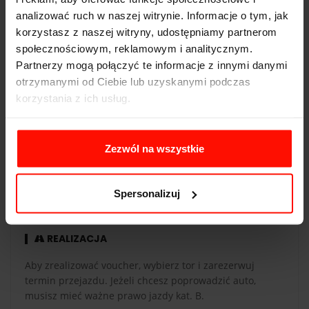
analizować ruch w naszej witrynie. Informacje o tym, jak
Pojemność:
5.0 l
korzystasz z naszej witryny, udostępniamy partnerom
Skrzynia biegów:
10-biegowa
społecznościowym, reklamowym i analitycznym.
Partnerzy mogą połączyć te informacje z innymi danymi
otrzymanymi od Ciebie lub uzyskanymi podczas
korzystania z ich usług.
WAŻNOŚĆ
Zezwól na wszystkie
Voucher jest ważny 365 dni od daty zakupu. Voucher
opłacony kartą podarunkową ma taką samą ważność co
karta. Przejazdy są realizowane w sezonie od maja do
Spersonalizuj
października.
REALIZACJA
Aby zrealizować voucher, wybierz tor i zarezerwuj
termin przejazdu. Jeżeli chcesz poprowadzić auto,
musisz mieć ważne prawo jazdy kat. B.