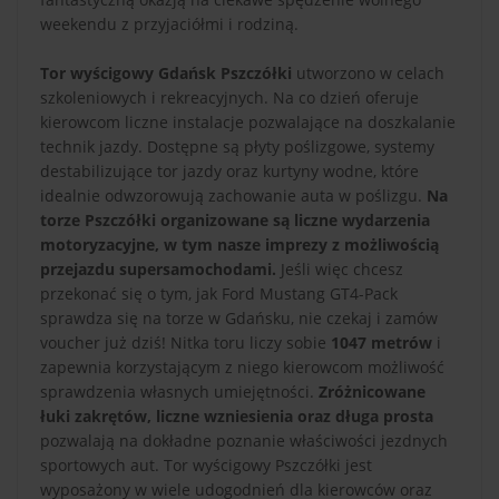
weekendu z przyjaciółmi i rodziną.
Tor wyścigowy Gdańsk Pszczółki
utworzono w celach
szkoleniowych i rekreacyjnych. Na co dzień oferuje
kierowcom liczne instalacje pozwalające na doszkalanie
technik jazdy. Dostępne są płyty poślizgowe, systemy
destabilizujące tor jazdy oraz kurtyny wodne, które
idealnie odwzorowują zachowanie auta w poślizgu.
Na
torze Pszczółki organizowane są liczne wydarzenia
motoryzacyjne, w tym nasze imprezy z możliwością
przejazdu supersamochodami.
Jeśli więc chcesz
przekonać się o tym, jak Ford Mustang GT4-Pack
sprawdza się na torze w Gdańsku, nie czekaj i zamów
voucher już dziś! Nitka toru liczy sobie
1047 metrów
i
zapewnia korzystającym z niego kierowcom możliwość
sprawdzenia własnych umiejętności.
Zróżnicowane
łuki zakrętów, liczne wzniesienia oraz długa prosta
pozwalają na dokładne poznanie właściwości jezdnych
sportowych aut. Tor wyścigowy Pszczółki jest
wyposażony w wiele udogodnień dla kierowców oraz