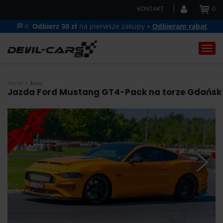
KONTAKT
0
🏁🔆
Odbierz 30 zł
na pierwsze zakupy »
Odbieram rabat
Togg
navi
Home
Auto
Jazda Ford Mustang GT4-Pack na torze Gdańsk - 