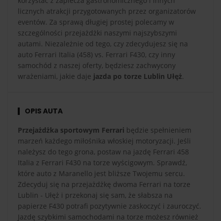
korzystać z zaplecza gastronomicznego i innych
licznych atrakcji przygotowanych przez organizatorów
eventów. Za sprawą długiej prostej polecamy w
szczególności przejażdżki naszymi najszybszymi
autami. Niezależnie od tego, czy zdecydujesz się na
auto Ferrari Italia (458) vs. Ferrari F430, czy inny
samochód z naszej oferty, będziesz zachwycony
wrażeniami, jakie daje
jazda po torze Lublin Ułęż
.
OPIS AUTA
Przejażdżka sportowym Ferrari
będzie spełnieniem
marzeń każdego miłośnika włoskiej motoryzacji. Jeśli
należysz do tego grona, postaw na jazdę Ferrari 458
Italia z Ferrari F430 na torze wyścigowym. Sprawdź,
które auto z Maranello jest bliższe Twojemu sercu.
Zdecyduj się na przejażdżkę dwoma Ferrari na torze
Lublin - Ułęż i przekonaj się sam, że słabsza na
papierze F430 potrafi pozytywnie zaskoczyć i zauroczyć.
Jazdę szybkimi samochodami na torze możesz również