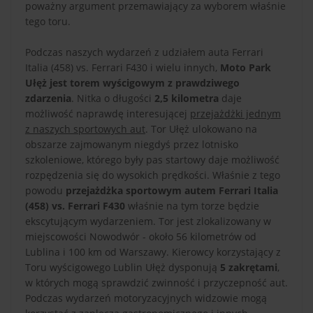
poważny argument przemawiający za wyborem właśnie
tego toru.
Podczas naszych wydarzeń z udziałem auta Ferrari
Italia (458) vs. Ferrari F430 i wielu innych,
Moto Park
Ułęż jest torem wyścigowym z prawdziwego
zdarzenia
. Nitka o długości
2,5 kilometra
daje
możliwość naprawdę interesującej
przejażdżki jednym
z naszych sportowych aut
. Tor Ułęż ulokowano na
obszarze zajmowanym niegdyś przez lotnisko
szkoleniowe, którego były pas startowy daje możliwość
rozpędzenia się do wysokich prędkości. Właśnie z tego
powodu
przejażdżka sportowym autem Ferrari Italia
(458) vs. Ferrari F430
właśnie na tym torze będzie
ekscytującym wydarzeniem. Tor jest zlokalizowany w
miejscowości Nowodwór - około 56 kilometrów od
Lublina i 100 km od Warszawy. Kierowcy korzystający z
Toru wyścigowego Lublin Ułęż dysponują
5 zakrętami
,
w których mogą sprawdzić zwinność i przyczepność aut.
Podczas wydarzeń motoryzacyjnych widzowie mogą