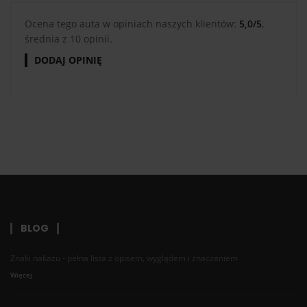
Ocena tego auta w opiniach naszych klientów:
5,0/5
,
średnia z 10 opinii.
DODAJ OPINIĘ
BLOG
Znaki nakazu - pełna lista z opisem, wyglądem i znaczeniem
Więcej