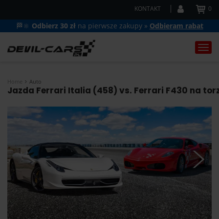
KONTAKT
0
🏁🔆
Odbierz 30 zł
na pierwsze zakupy »
Odbieram rabat
Togg
navi
Home
Auto
Jazda Ferrari Italia (458) vs. Ferrari F430 na tor