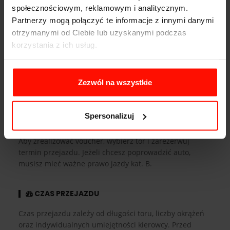
społecznościowym, reklamowym i analitycznym.
Partnerzy mogą połączyć te informacje z innymi danymi
otrzymanymi od Ciebie lub uzyskanymi podczas
WAŻNOŚĆ
korzystania z ich usług.
Voucher jest ważny 365 dni od daty zakupu. Voucher
opłacony kartą podarunkową ma taką samą ważność co
karta. Przejazdy są realizowane w sezonie od maja do
Zezwól na wszystkie
października.
Spersonalizuj
REALIZACJA
Aby zrealizować voucher, wybierz tor i zarezerwuj
termin przejazdu. Jeżeli chcesz poprowadzić auto,
musisz mieć ważne prawo jazdy kat. B.
CZAS PRZEJAZDU
Czas przejazdu zależy od długości toru, liczby okrążeń
oraz indywidualnych umiejętności kierowcy. Przed