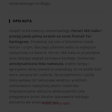
obdarowanego na długo.
OPIS AUTA
Usiądź za kierownicą niesamowitego
Ferrari 458 Italia i
przeżyj jazdę pełną wrażeń na torze Poznań Tor
Kartingowy
. Przekonaj się sam o fenomenie marki
Ferrari i o tym, dlaczego zdaniem wielu to najlepsze
samochody na świecie. Ferrari 458 Italia to przepiękne
auto, którego wygląd zachwyca każdego. Doskonała,
aerodynamiczna linia nadwozia
, piękne lampy i
agresywne wloty powietrza powodują, że na widok Italii
serce zaczyna bić szybciej. Na przyjemność z jazdy
Italią wpływa też luksusowe wnętrze, w którym
zastosowano najwyższej jakości materiały.
Niepowtarzalne odczucie ekskluzywności jest
potęgowane przez idealne spasowanie każdego
elementu we wnętrzu Ferrari.
Pokaż pełny opis