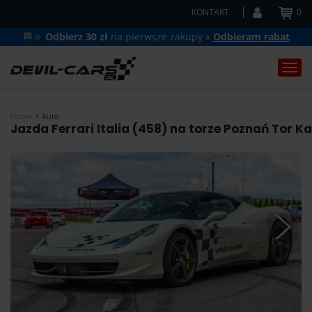
KONTAKT
0
🏁🔆
Odbierz 30 zł
na pierwsze zakupy »
Odbieram rabat
Togg
navi
Home
Auto
Jazda Ferrari Italia (458) na torze Poznań Tor K