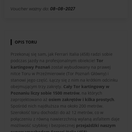
Voucher ważny do:
08-08-2027
OPIS TORU
Przekonaj się sam, jak Ferrari Italia (458) radzi sobie
podczas jazdy na profesjonalnym obiekcie!
Tor
kartingowy Poznań
został wybudowany na prawej
nitce Toru w Przeźmierowie (Tor Poznań Główny) i
stanowi jego część. Łączy się z nim na krótkim odcinku
obejmującym trzy zakręty.
Cały Tor kartingowy w
Poznaniu liczy sobie 1500 metrów
, na których
zaprojektowano aż
osiem zakrętów i kilka prostych
.
Spośród nich najdłuższa ma około 200 metrów.
Szerokość toru dochodzi do aż 12 metrów, co w
połączeniu z równą nawierzchnią wylaną asfaltem daje
możliwość szybkiej i bezpiecznej
przejażdżki naszym
supersamochodem Ferrari Italia (458)
.