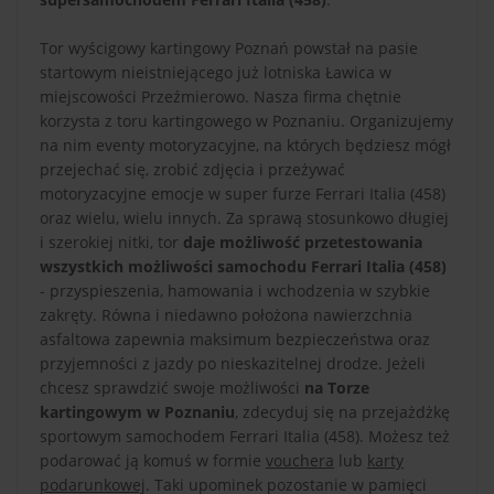
Tor wyścigowy kartingowy Poznań powstał na pasie
startowym nieistniejącego już lotniska Ławica w
miejscowości Przeźmierowo. Nasza firma chętnie
korzysta z toru kartingowego w Poznaniu. Organizujemy
na nim eventy motoryzacyjne, na których będziesz mógł
przejechać się, zrobić zdjęcia i przeżywać
motoryzacyjne emocje w super furze Ferrari Italia (458)
oraz wielu, wielu innych. Za sprawą stosunkowo długiej
i szerokiej nitki, tor
daje możliwość przetestowania
wszystkich możliwości samochodu Ferrari Italia (458)
- przyspieszenia, hamowania i wchodzenia w szybkie
zakręty. Równa i niedawno położona nawierzchnia
asfaltowa zapewnia maksimum bezpieczeństwa oraz
przyjemności z jazdy po nieskazitelnej drodze. Jeżeli
chcesz sprawdzić swoje możliwości
na Torze
kartingowym w Poznaniu
, zdecyduj się na przejażdżkę
sportowym samochodem Ferrari Italia (458). Możesz też
podarować ją komuś w formie
vouchera
lub
karty
podarunkowej
. Taki upominek pozostanie w pamięci