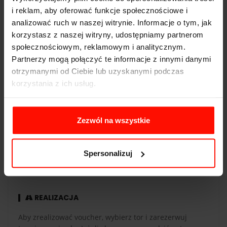
i reklam, aby oferować funkcje społecznościowe i
Napęd:
tył
analizować ruch w naszej witrynie. Informacje o tym, jak
korzystasz z naszej witryny, udostępniamy partnerom
Pojemność:
4.5 l
społecznościowym, reklamowym i analitycznym.
Skrzynia biegów:
automatyczna
Partnerzy mogą połączyć te informacje z innymi danymi
otrzymanymi od Ciebie lub uzyskanymi podczas
korzystania z ich usług.
WAŻNOŚĆ
Zezwól na wszystkie
Voucher jest ważny 365 dni od daty zakupu. Voucher
opłacony kartą podarunkową ma taką samą ważność co
Spersonalizuj
karta. Przejazdy są realizowane w sezonie od maja do
października.
REALIZACJA
Aby zrealizować voucher, wybierz tor i zarezerwuj