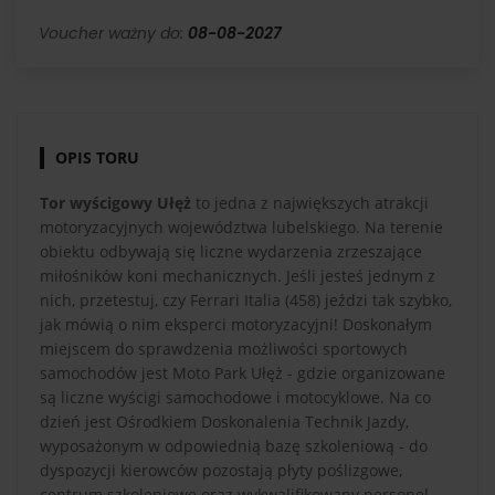
Voucher ważny do:
08-08-2027
OPIS TORU
Tor wyścigowy Ułęż
to jedna z największych atrakcji
motoryzacyjnych województwa lubelskiego. Na terenie
obiektu odbywają się liczne wydarzenia zrzeszające
miłośników koni mechanicznych. Jeśli jesteś jednym z
nich, przetestuj, czy Ferrari Italia (458) jeździ tak szybko,
jak mówią o nim eksperci motoryzacyjni! Doskonałym
miejscem do sprawdzenia możliwości sportowych
samochodów jest Moto Park Ułęż - gdzie organizowane
są liczne wyścigi samochodowe i motocyklowe. Na co
dzień jest Ośrodkiem Doskonalenia Technik Jazdy,
wyposażonym w odpowiednią bazę szkoleniową - do
dyspozycji kierowców pozostają płyty poślizgowe,
centrum szkoleniowe oraz wykwalifikowany personel