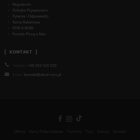
Regulamin
Polityka Prywatności
Pytania i Odpowiedzi
Karta Rabatowa
KTM X-BOW
Portale Piszą o Nas
KONTAKT
Telefon:
+48 503 520 520
Email:
kontakt@devil-cars.pl
Oferta
Karty Podarunkowe
Terminy
Tory
Eventy
Kontakt