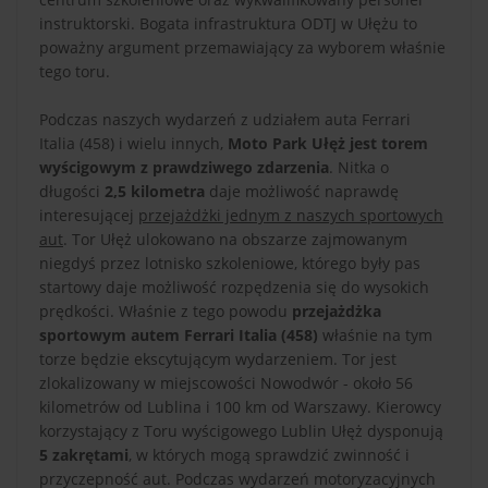
instruktorski. Bogata infrastruktura ODTJ w Ułężu to
poważny argument przemawiający za wyborem właśnie
tego toru.
Podczas naszych wydarzeń z udziałem auta Ferrari
Italia (458) i wielu innych,
Moto Park Ułęż jest torem
wyścigowym z prawdziwego zdarzenia
. Nitka o
długości
2,5 kilometra
daje możliwość naprawdę
interesującej
przejażdżki jednym z naszych sportowych
aut
. Tor Ułęż ulokowano na obszarze zajmowanym
niegdyś przez lotnisko szkoleniowe, którego były pas
startowy daje możliwość rozpędzenia się do wysokich
prędkości. Właśnie z tego powodu
przejażdżka
sportowym autem Ferrari Italia (458)
właśnie na tym
torze będzie ekscytującym wydarzeniem. Tor jest
zlokalizowany w miejscowości Nowodwór - około 56
kilometrów od Lublina i 100 km od Warszawy. Kierowcy
korzystający z Toru wyścigowego Lublin Ułęż dysponują
5 zakrętami
, w których mogą sprawdzić zwinność i
przyczepność aut. Podczas wydarzeń motoryzacyjnych