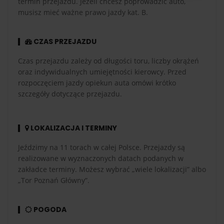
termin przejazdu. Jeżeli chcesz poprowadzić auto,
musisz mieć ważne prawo jazdy kat. B.
CZAS PRZEJAZDU
Czas przejazdu zależy od długości toru, liczby okrążeń
oraz indywidualnych umiejętności kierowcy. Przed
rozpoczęciem jazdy opiekun auta omówi krótko
szczegóły dotyczące przejazdu.
LOKALIZACJA I TERMINY
Jeździmy na 11 torach w całej Polsce. Przejazdy są
realizowane w wyznaczonych datach podanych w
zakładce terminy. Możesz wybrać „wiele lokalizacji” albo
„Tor Poznań Główny”.
POGODA