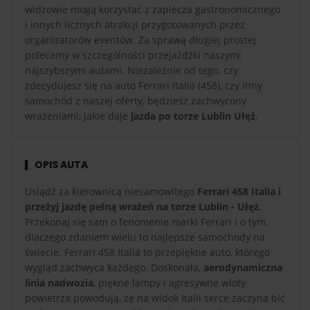
widzowie mogą korzystać z zaplecza gastronomicznego
i innych licznych atrakcji przygotowanych przez
organizatorów eventów. Za sprawą długiej prostej
polecamy w szczególności przejażdżki naszymi
najszybszymi autami. Niezależnie od tego, czy
zdecydujesz się na auto Ferrari Italia (458), czy inny
samochód z naszej oferty, będziesz zachwycony
wrażeniami, jakie daje
jazda po torze Lublin Ułęż
.
OPIS AUTA
Usiądź za kierownicą niesamowitego
Ferrari 458 Italia i
przeżyj jazdę pełną wrażeń na torze Lublin - Ułęż
.
Przekonaj się sam o fenomenie marki Ferrari i o tym,
dlaczego zdaniem wielu to najlepsze samochody na
świecie. Ferrari 458 Italia to przepiękne auto, którego
wygląd zachwyca każdego. Doskonała,
aerodynamiczna
linia nadwozia
, piękne lampy i agresywne wloty
powietrza powodują, że na widok Italii serce zaczyna bić