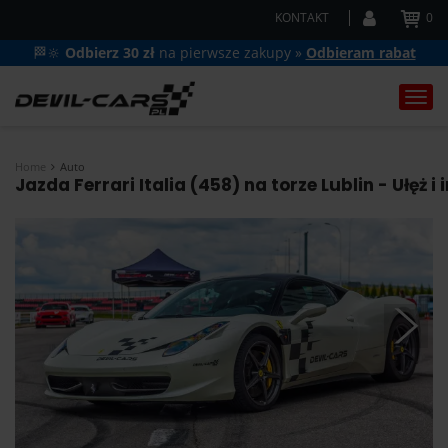
KONTAKT
0
🏁🔆
Odbierz 30 zł
na pierwsze zakupy »
Odbieram rabat
Togg
navi
Home
Auto
Jazda Ferrari Italia (458) na torze Lublin - Ułęż 