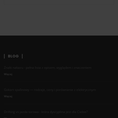
BLOG
Znaki nakazu - pełna lista z opisem, wyglądem i znaczeniem
Więcej
Gokart spalinowy — rodzaje, ceny i porównanie z elektrycznym
Więcej
Drifting vs jazda torowa - która dyscyplina jest dla Ciebie?