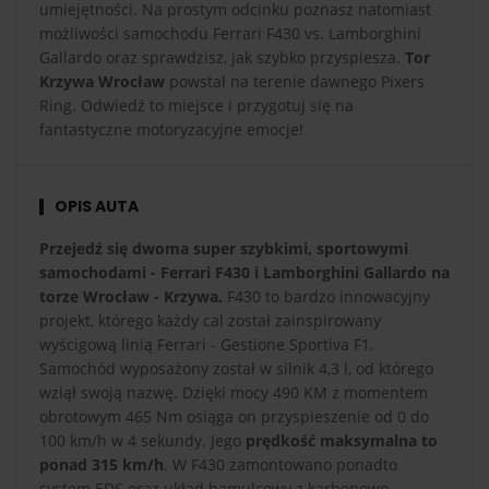
umiejętności. Na prostym odcinku poznasz natomiast
możliwości samochodu Ferrari F430 vs. Lamborghini
Gallardo oraz sprawdzisz, jak szybko przyspiesza.
Tor
Krzywa Wrocław
powstał na terenie dawnego Pixers
Ring. Odwiedź to miejsce i przygotuj się na
fantastyczne motoryzacyjne emocje!
OPIS AUTA
Przejedź się dwoma super szybkimi, sportowymi
samochodami - Ferrari F430 i Lamborghini Gallardo na
torze Wrocław - Krzywa.
F430 to bardzo innowacyjny
projekt, którego każdy cal został zainspirowany
wyścigową linią Ferrari - Gestione Sportiva F1.
Samochód wyposażony został w silnik 4,3 l, od którego
wziął swoją nazwę. Dzięki mocy 490 KM z momentem
obrotowym 465 Nm osiąga on przyspieszenie od 0 do
100 km/h w 4 sekundy. Jego
prędkość maksymalna to
ponad 315 km/h
. W F430 zamontowano ponadto
system EDS oraz układ hamulcowy z karbonowo-