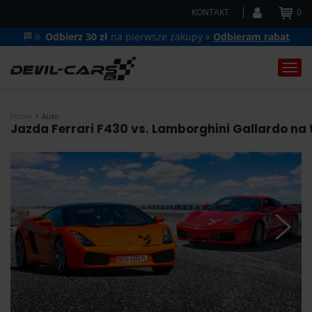
KONTAKT
0
🏁🔆
Odbierz 30 zł
na pierwsze zakupy »
Odbieram rabat
Togg
navi
Home
Auto
Jazda Ferrari F430 vs. Lamborghini Gallardo na 