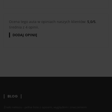
Ocena tego auta w opiniach naszych klientów:
5,0/5
,
średnia z 4 opinii.
DODAJ OPINIĘ
BLOG
Znaki nakazu - pełna lista z opisem, wyglądem i znaczeniem