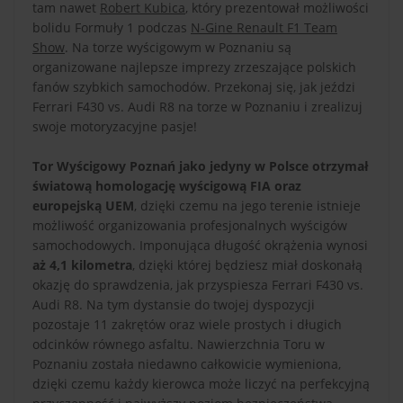
tam nawet
Robert Kubica
, który prezentował możliwości
bolidu Formuły 1 podczas
N-Gine Renault F1 Team
Show
. Na torze wyścigowym w Poznaniu są
organizowane najlepsze imprezy zrzeszające polskich
fanów szybkich samochodów. Przekonaj się, jak jeździ
Ferrari F430 vs. Audi R8 na torze w Poznaniu i zrealizuj
swoje motoryzacyjne pasje!
Tor Wyścigowy Poznań jako jedyny w Polsce otrzymał
światową homologację wyścigową FIA oraz
europejską UEM
, dzięki czemu na jego terenie istnieje
możliwość organizowania profesjonalnych wyścigów
samochodowych. Imponująca długość okrążenia wynosi
aż 4,1 kilometra
, dzięki której będziesz miał doskonałą
okazję do sprawdzenia, jak przyspiesza Ferrari F430 vs.
Audi R8. Na tym dystansie do twojej dyspozycji
pozostaje 11 zakrętów oraz wiele prostych i długich
odcinków równego asfaltu. Nawierzchnia Toru w
Poznaniu została niedawno całkowicie wymieniona,
dzięki czemu każdy kierowca może liczyć na perfekcyjną