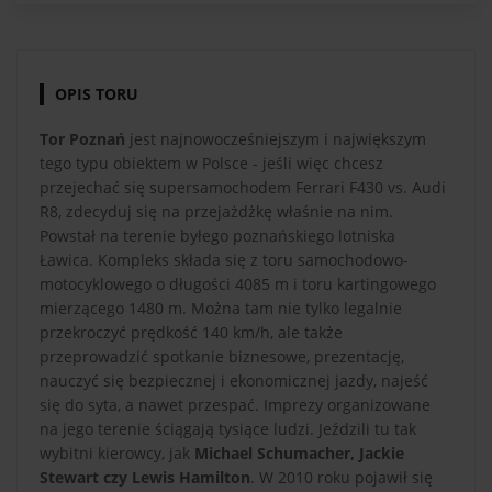
OPIS TORU
Tor Poznań
jest najnowocześniejszym i największym
tego typu obiektem w Polsce - jeśli więc chcesz
przejechać się supersamochodem Ferrari F430 vs. Audi
R8, zdecyduj się na przejażdżkę właśnie na nim.
Powstał na terenie byłego poznańskiego lotniska
Ławica. Kompleks składa się z toru samochodowo-
motocyklowego o długości 4085 m i toru kartingowego
mierzącego 1480 m. Można tam nie tylko legalnie
przekroczyć prędkość 140 km/h, ale także
przeprowadzić spotkanie biznesowe, prezentację,
nauczyć się bezpiecznej i ekonomicznej jazdy, najeść
się do syta, a nawet przespać. Imprezy organizowane
na jego terenie ściągają tysiące ludzi. Jeździli tu tak
wybitni kierowcy, jak
Michael Schumacher, Jackie
Stewart czy Lewis Hamilton
. W 2010 roku pojawił się