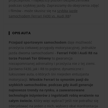
przyczepność i najwyższy poziom bezpieczeństwa
podczas szybkiej jazdy. Zapraszamy do obejrzenia zdjęć
i filmów - może skusisz się na
szybką jazdę
samochodem Ferrari F430 vs. Audi R8
?
OPIS AUTA
Przejazd sportowym samochodem
daje możliwość
przeżycia ciekawej przygody motoryzacyjnej. Jednakże
jazda dwoma samochodami -
Ferrari F430 i Audi R8 na
torze Poznań Tor Główny
to gwarancja
niezapomnianej adrenaliny i przeżycia nie z tej ziemi.
Zarówno F430, jak i R8 to piękne, dynamiczne i
luksusowe auta, o których śni niejeden entuzjasta
motoryzacji.
Włoskie Ferrari to synonim pasji do
szybkich samochodów, podczas gdy Audi generuje
najnowsze trendy na rynku, a zaawansowane
technologie inżynierów z Ingolstadt robią wrażenie na
całym świecie.
Który więc wybrać? Jeśli nie potrafisz się
zdecydować na jeden z nich, wybierz oba! Konfrontacja