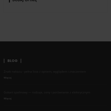
BLOG
Znaki nakazu - pełna lista z opisem, wyglądem i znaczeniem
Więcej
Gokart spalinowy — rodzaje, ceny i porównanie z elektrycznym
Więcej