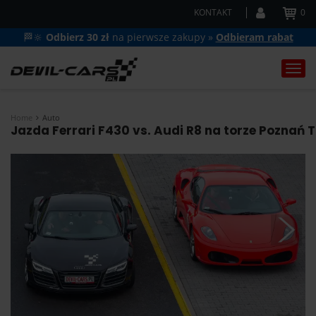
KONTAKT
0
🏁🔆
Odbierz 30 zł
na pierwsze zakupy »
Odbieram rabat
Togg
navi
Home
Auto
Jazda Ferrari F430 vs. Audi R8 na torze Poznań 