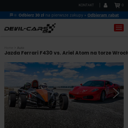
KONTAKT
0
🏁🔆
Odbierz 30 zł
na pierwsze zakupy »
Odbieram rabat
Togg
navi
Home
Auto
Jazda Ferrari F430 vs. Ariel Atom na torze Wroc