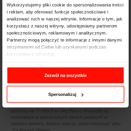
Wykorzystujemy pliki cookie do spersonalizowania treści
REALIZACJA
i reklam, aby oferować funkcje społecznościowe i
Aby zrealizować voucher, wybierz tor i zarezerwuj
analizować ruch w naszej witrynie. Informacje o tym, jak
termin przejazdu. Jeżeli chcesz poprowadzić auto,
korzystasz z naszej witryny, udostępniamy partnerom
musisz mieć ważne prawo jazdy kat. B.
społecznościowym, reklamowym i analitycznym.
Partnerzy mogą połączyć te informacje z innymi danymi
otrzymanymi od Ciebie lub uzyskanymi podczas
CZAS PRZEJAZDU
korzystania z ich usług.
Czas przejazdu zależy od długości toru, liczby okrążeń
oraz indywidualnych umiejętności kierowcy. Przed
rozpoczęciem jazdy opiekun auta omówi krótko
Zezwól na wszystkie
szczegóły dotyczące przejazdu.
Spersonalizuj
LOKALIZACJA I TERMINY
Jeździmy na 11 torach w całej Polsce. Przejazdy są
realizowane w wyznaczonych datach podanych w
zakładce terminy. Możesz wybrać „wiele lokalizacji” albo
„Tor Poznań Główny”.