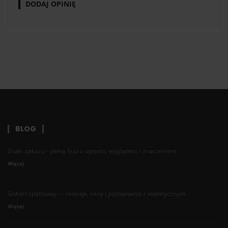
DODAJ OPINIĘ
BLOG
Znaki nakazu - pełna lista z opisem, wyglądem i znaczeniem
Więcej
Gokart spalinowy — rodzaje, ceny i porównanie z elektrycznym
Więcej