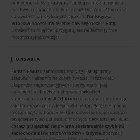
umiejętności. Na prostym odcinku poznasz natomiast
możliwości samochodu Ferrari F430 vs. Ariel Atom oraz
sprawdzisz, jak szybko przyspiesza.
Tor Krzywa
Wrocław
powstał na terenie dawnego Pixers Ring.
Odwiedź to miejsce i przygotuj się na fantastyczne
motoryzacyjne emocje!
OPIS AUTA
Ferrari F430
to samochód, który zyskał ogromny
szacunek i uznanie na całym świecie. Przez wielu
ekspertów motoryzacyjnych i fanów marki jest
uznawane za jeden z najlepszych włoskich
supersamochodów.
Ariel Atom
to natomiast nic innego
jak ultranowoczesny, lekki bolid na tor. Potężnie mocny
motor ukryty w bardzo lekkim nadwoziu to piorunujące
połączenie tylko dla osób o mocnych nerwach. Jeśli więc
chcesz przejechać się dwoma ekstremalnie szybkimi
samochodami na torze Wrocław - Krzywa
, zdecyduj
się na konfrontację Ferrari F430 i Ariela Atoma.