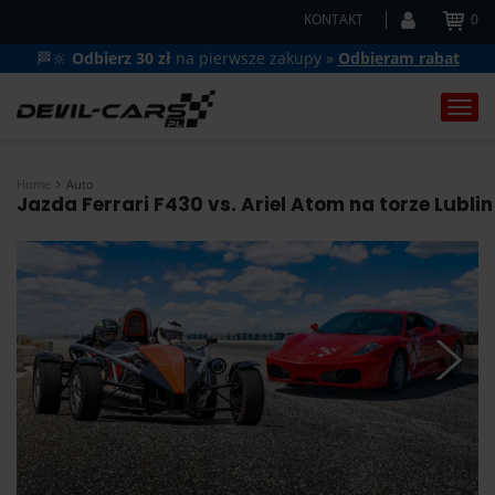
KONTAKT
0
🏁🔆
Odbierz 30 zł
na pierwsze zakupy »
Odbieram rabat
Togg
navi
Home
Auto
Jazda Ferrari F430 vs. Ariel Atom na torze Lublin