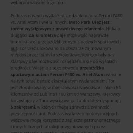
wyborem właśnie tego toru.
Podczas naszych wydarzeń z udziałem auta Ferrari F430
vs. Ariel Atom i wielu innych,
Moto Park Ułęż jest
torem wyścigowym z prawdziwego zdarzenia
. Nitka o
długości
2,5 kilometra
daje możliwość naprawdę
interesującej
przejażdżki jednym z naszych sportowych
aut
. Tor Ułęż ulokowano na obszarze zajmowanym
niegdyś przez lotnisko szkoleniowe, którego były pas
startowy daje możliwość rozpędzenia się do wysokich
prędkości. Właśnie z tego powodu
przejażdżka
sportowym autem Ferrari F430 vs. Ariel Atom
właśnie
na tym torze będzie ekscytującym wydarzeniem. Tor
jest zlokalizowany w miejscowości Nowodwór - około 56
kilometrów od Lublina i 100 km od Warszawy. Kierowcy
korzystający z Toru wyścigowego Lublin Ułęż dysponują
5 zakrętami
, w których mogą sprawdzić zwinność i
przyczepność aut. Podczas wydarzeń motoryzacyjnych
widzowie mogą korzystać z zaplecza gastronomicznego
i innych licznych atrakcji przygotowanych przez