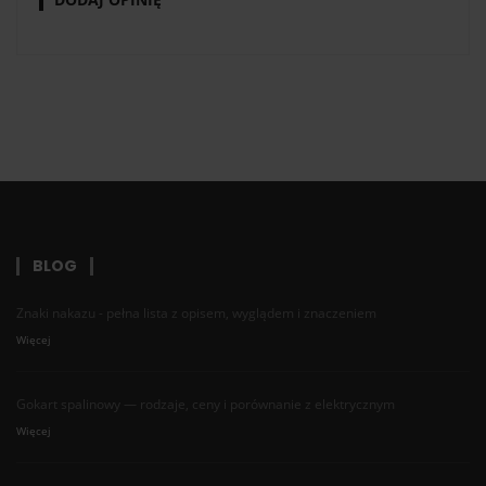
BLOG
Znaki nakazu - pełna lista z opisem, wyglądem i znaczeniem
Więcej
Gokart spalinowy — rodzaje, ceny i porównanie z elektrycznym
Więcej