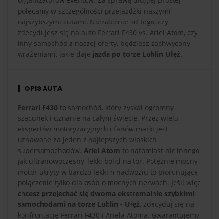
organizatorów eventów. Za sprawą długiej prostej
polecamy w szczególności przejażdżki naszymi
najszybszymi autami. Niezależnie od tego, czy
zdecydujesz się na auto Ferrari F430 vs. Ariel Atom, czy
inny samochód z naszej oferty, będziesz zachwycony
wrażeniami, jakie daje
jazda po torze Lublin Ułęż
.
OPIS AUTA
Ferrari F430
to samochód, który zyskał ogromny
szacunek i uznanie na całym świecie. Przez wielu
ekspertów motoryzacyjnych i fanów marki jest
uznawane za jeden z najlepszych włoskich
supersamochodów.
Ariel Atom
to natomiast nic innego
jak ultranowoczesny, lekki bolid na tor. Potężnie mocny
motor ukryty w bardzo lekkim nadwoziu to piorunujące
połączenie tylko dla osób o mocnych nerwach. Jeśli więc
chcesz przejechać się dwoma ekstremalnie szybkimi
samochodami na torze Lublin - Ułęż
, zdecyduj się na
konfrontację Ferrari F430 i Ariela Atoma. Gwarantujemy,