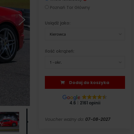
Poznań Tor Główny
Usiądź jako:
Kierowca
Ilość okrążeń:
1 - okr.
Dodaj do koszyka
4.6
2161 opinii
Voucher ważny do:
07-08-2027