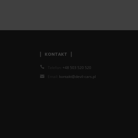
KONTAKT
Telefon:
+48 503 520 520
Email:
kontakt@devil-cars.pl