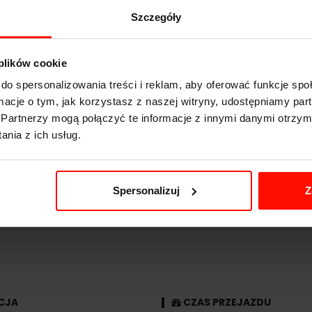
Szczegóły
Ferrari F430
 plików cookie
3.9
s do 100 km/h
do spersonalizowania treści i reklam, aby oferować funkcje sp
315
km/h
ormacje o tym, jak korzystasz z naszej witryny, udostępniamy p
490
KM
Partnerzy mogą połączyć te informacje z innymi danymi otrzym
nia z ich usług.
1525
kg
tył
Spersonalizuj
Z
4.3 l
automatyczna
CJA
CZAS PRZEJAZDU