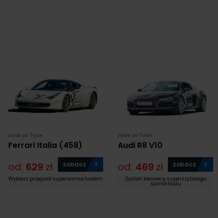
Jazda po Torze
Jazda po Torze
Ferrari Italia (458)
Audi R8 V10
od:
629
zł
zobacz
od:
469
zł
zobacz
Wybierz przejazd supersamochodem
Zostań kierowcą superszybkiego
samochodu