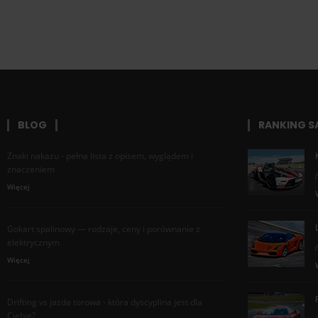
BLOG
RANKING 
Znaki nakazu - pełna lista z opisem, wyglądem i
znaczeniem
Więcej
Gokart spalinowy — rodzaje, ceny i porównanie z
elektrycznym
Więcej
Drifting vs jazda torowa - która dyscyplina jest dla
Ciebie?