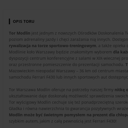
OPIS TORU
Tor Modlin
jest jednym z nowszych Ośrodków Doskonalenia Tech
poziom adrenaliny jazdy i chęci zarażania nią innych. Dostęp
rywalizacja na torze sportowo-treningowym
, a także opiek
Modlinie koło Warszawy będzie znakomitym wyborem
dla każ
dyspozycji centrum konferencyjne z salami w XIX-wiecznej pr
oraz przestronne pomieszczenie do prezentacji samochodu.
T
Mazowieckim nieopodal Warszawy – 36 km od centrum miasta, 
samochodu Ferrari F430 lub innych sportowych aut dostępnych
Tor Warszawa Modlin oferuje na potrzeby naszej firmy
nitkę 
ukształtowanie daje doskonałą możliwość sprawdzenia swoich u
Tor wyścigowy Modlin cechuje się też ponadprzeciętną szerok
Gładka i równa nawierzchnia to gwarancja pozytywnych wraże
Modlin może być świetnym pomysłem na prezent dla chłop
szybkim autem, jakim z całą pewnością jest Ferrari F430!