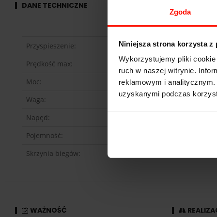
DANE TECHNICZNE
Zgoda
Niniejsza strona korzysta z
Przyspieszenie:
Wykorzystujemy pliki cookie 
Prędkość max:
ruch w naszej witrynie. Inf
Moc:
reklamowym i analitycznym. 
uzyskanymi podczas korzysta
Waga:
Napęd:
Pojemność:
Skrzynia biegów:
WAŻNOŚĆ
REALIZA