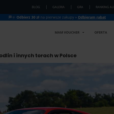
BLOG
GALERIA
GRA
RANKING AU
🏁🔆
Odbierz 30 zł
na pierwsze zakupy »
Odbieram rabat
MAM VOUCHER
OFERTA
dlin i innych torach w Polsce