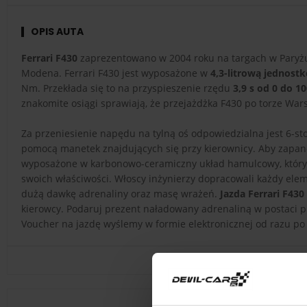
OPIS AUTA
Ferrari F430
zaprezentowano w 2004 roku na targach w Paryżu
Modena. Ferrari F430 jest wyposażone w
4,3-litrową jednos
Nm. Przekłada się to na przyspieszenie rzędu
3,9 s od 0 do 1
znakomite osiągi sprawiają, że przejażdżka F430 po torze Wa
Za przeniesienie napędu na tylną oś odpowiedzialna jest 6-s
pomocą manetek znajdujących się przy kierownicy. Aby zapa
wyposażone w karbonowo-ceramiczny układ hamulcowy, który j
swoich właściwości. Włoscy inżynierzy dopracowali każdy eleme
dużą dawkę adrenaliny oraz masę wrażeń.
Jazda Ferrari F43
kierowcy. Podaruj prezent naładowany adrenaliną w postaci pr
Voucher na jazdę wyślemy w formie elektronicznej od razu po