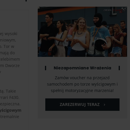
ej wysoki
eniowym,
o. Tor w
 mają do
 telebimem
m Dworze
Niezapomniane Wrażenia
y
Zamów voucher na przejazd
samochodem po torze wyścigowym i
spełnij motoryzacyjne marzenia!
tą. Takie
rari F430.
bezpieczna.
ZAREZERWUJ TERAZ
wyścigowym
stremalnie