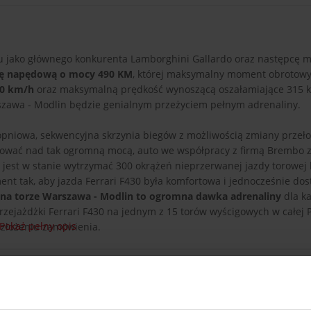
 jako głównego konkurenta Lamborghini Gallardo oraz następcę 
tkę napędową o mocy 490 KM
, której maksymalny moment obrotowy
00 km/h
oraz maksymalną prędkość wynoszącą oszałamiające 315 k
rszawa - Modlin będzie genialnym przeżyciem pełnym adrenaliny.
topniowa, sekwencyjna skrzynia biegów z możliwością zmiany przeł
nować nad tak ogromną mocą, auto we współpracy z firmą Brembo z
est w stanie wytrzymać 300 okrążeń nieprzerwanej jazdy torowej 
nt tak, aby jazda Ferrari F430 była komfortowa i jednocześnie dos
0 na torze Warszawa - Modlin to ogromna dawka adrenaliny
dla k
zejażdżki Ferrari F430 na jednym z 15 torów wyścigowych w całej P
Pokaż pełny opis
 złożeniu zamówienia.