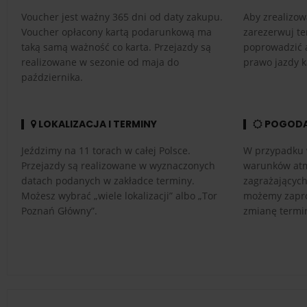
Voucher jest ważny 365 dni od daty zakupu.
Aby zrealizow
Voucher opłacony kartą podarunkową ma
zarezerwuj te
taką samą ważność co karta. Przejazdy są
poprowadzić 
realizowane w sezonie od maja do
prawo jazdy k
października.
LOKALIZACJA I TERMINY
POGOD
Jeździmy na 11 torach w całej Polsce.
W przypadku 
Przejazdy są realizowane w wyznaczonych
warunków atm
datach podanych w zakładce terminy.
zagrażającyc
Możesz wybrać „wiele lokalizacji” albo „Tor
możemy zapro
Poznań Główny”.
zmianę termi