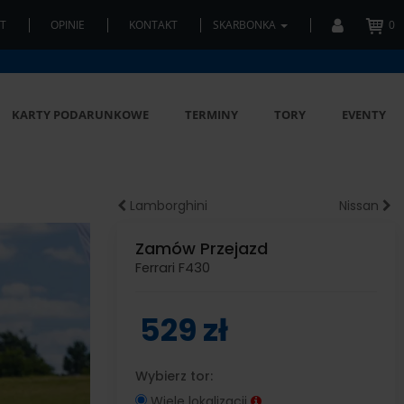
T
OPINIE
KONTAKT
SKARBONKA
0
KARTY PODARUNKOWE
TERMINY
TORY
EVENTY
Lamborghini
Nissan
Zamów Przejazd
Ferrari F430
529 zł
Wybierz tor:
Wiele lokalizacji