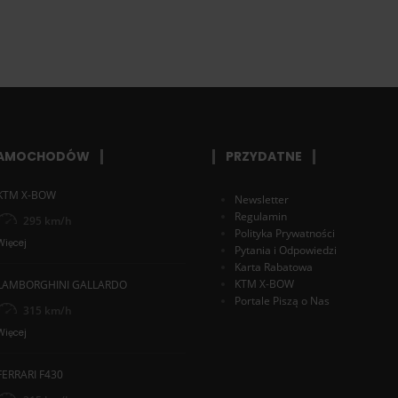
SAMOCHODÓW
PRZYDATNE
KTM X-BOW
Newsletter
Regulamin
295 km/h
Polityka Prywatności
Więcej
Pytania i Odpowiedzi
Karta Rabatowa
KTM X-BOW
LAMBORGHINI GALLARDO
Portale Piszą o Nas
315 km/h
Więcej
FERRARI F430