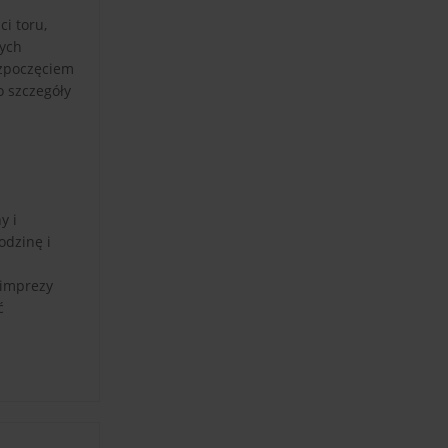
i toru,
nych
ozpoczęciem
o szczegóły
y i
odzinę i
 imprezy
ć