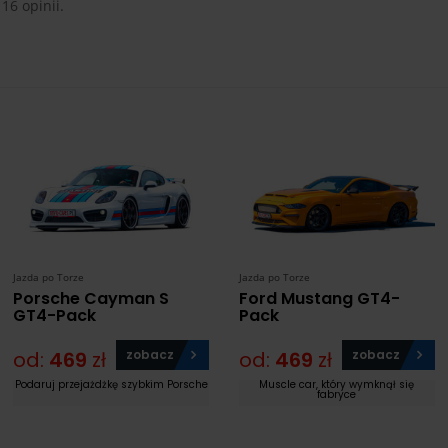
 16 opinii.
Jazda po Torze
Jazda po Torze
Porsche Cayman S
Ford Mustang GT4-
GT4-Pack
Pack
od:
469
zł
zobacz
od:
469
zł
zobacz
Podaruj przejażdżkę szybkim Porsche
Muscle car, który wymknął się
fabryce