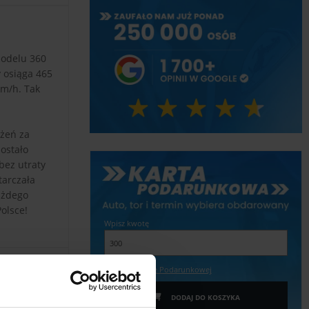
modelu 360
 osiąga 465
m/h. Tak
ożeń za
ostało
bez utraty
tarczała
ażdego
olsce!
Wpisz kwotę
Więcej o Karcie Podarunkowej
DODAJ DO KOSZYKA