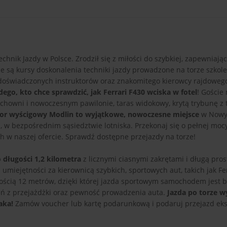
nik Jazdy w Polsce. Zrodził się z miłości do szybkiej, zapewniając
ne są kursy doskonalenia techniki jazdy prowadzone na torze szkol
a doświadczonych instruktorów oraz znakomitego kierowcy rajdoweg
dego, kto chce sprawdzić, jak Ferrari F430 wciska w fotel
! Goście
ochowni i nowoczesnym pawilonie, taras widokowy, krytą trybunę z
or wyścigowy Modlin to wyjątkowe, nowoczesne miejsce
w Nowy
w bezpośrednim sąsiedztwie lotniska. Przekonaj się o pełnej moc
 w naszej ofercie. Sprawdź dostępne przejazdy na torze!
o długości 1,2 kilometra
z licznymi ciasnymi zakrętami i długą pros
miejętności za kierownicą szybkich, sportowych aut, takich jak Fer
ością 12 metrów, dzięki której jazda sportowym samochodem jest 
ń z przejażdżki oraz pewność prowadzenia auta.
Jazda po torze 
aka!
Zamów voucher lub kartę podarunkową i podaruj przejazd ek