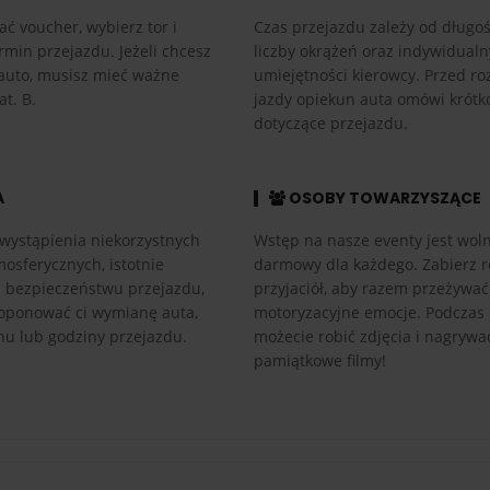
ać voucher, wybierz tor i
Czas przejazdu zależy od długośc
rmin przejazdu. Jeżeli chcesz
liczby okrążeń oraz indywidual
auto, musisz mieć ważne
umiejętności kierowcy. Przed r
at. B.
jazdy opiekun auta omówi krótk
dotyczące przejazdu.
A
OSOBY TOWARZYSZĄCE
wystąpienia niekorzystnych
Wstęp na nasze eventy jest woln
osferycznych, istotnie
darmowy dla każdego. Zabierz r
h bezpieczeństwu przejazdu,
przyjaciół, aby razem przeżywać
ponować ci wymianę auta,
motoryzacyjne emocje. Podczas
nu lub godziny przejazdu.
możecie robić zdjęcia i nagrywa
pamiątkowe filmy!