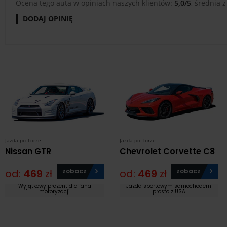
Ocena tego auta w opiniach naszych klientów:
5,0/5
, średnia z
DODAJ OPINIĘ
Jazda po Torze
Jazda po Torze
Nissan GTR
Chevrolet Corvette C8
od:
469
zł
zobacz
od:
469
zł
zobacz
Wyjątkowy prezent dla fana
Jazda sportowym samochodem
motoryzacji
prosto z USA