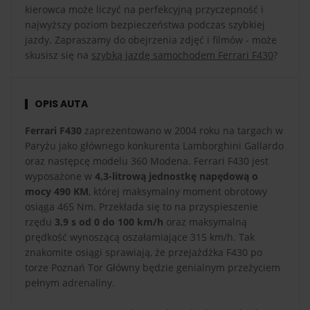
kierowca może liczyć na perfekcyjną przyczepność i
najwyższy poziom bezpieczeństwa podczas szybkiej
jazdy. Zapraszamy do obejrzenia zdjęć i filmów - może
skusisz się na
szybką jazdę samochodem Ferrari F430
?
OPIS AUTA
Ferrari F430
zaprezentowano w 2004 roku na targach w
Paryżu jako głównego konkurenta Lamborghini Gallardo
oraz następcę modelu 360 Modena. Ferrari F430 jest
wyposażone w
4,3-litrową jednostkę napędową o
mocy 490 KM
, której maksymalny moment obrotowy
osiąga 465 Nm. Przekłada się to na przyspieszenie
rzędu
3,9 s od 0 do 100 km/h
oraz maksymalną
prędkość wynoszącą oszałamiające 315 km/h. Tak
znakomite osiągi sprawiają, że przejażdżka F430 po
torze Poznań Tor Główny będzie genialnym przeżyciem
pełnym adrenaliny.