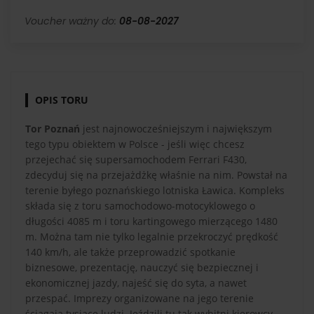
Voucher ważny do:
08-08-2027
OPIS TORU
Tor Poznań
jest najnowocześniejszym i największym
tego typu obiektem w Polsce - jeśli więc chcesz
przejechać się supersamochodem Ferrari F430,
zdecyduj się na przejażdżkę właśnie na nim. Powstał na
terenie byłego poznańskiego lotniska Ławica. Kompleks
składa się z toru samochodowo-motocyklowego o
długości 4085 m i toru kartingowego mierzącego 1480
m. Można tam nie tylko legalnie przekroczyć prędkość
140 km/h, ale także przeprowadzić spotkanie
biznesowe, prezentację, nauczyć się bezpiecznej i
ekonomicznej jazdy, najeść się do syta, a nawet
przespać. Imprezy organizowane na jego terenie
ściągają tysiące ludzi. Jeździli tu tak wybitni kierowcy,