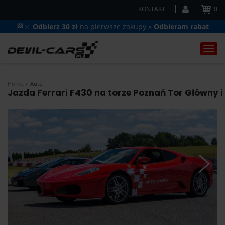
KONTAKT
0
🏁🔆
Odbierz 30 zł
na pierwsze zakupy »
Odbieram rabat
Togg
navi
Home
Auto
Jazda Ferrari F430 na torze Poznań Tor Główny i