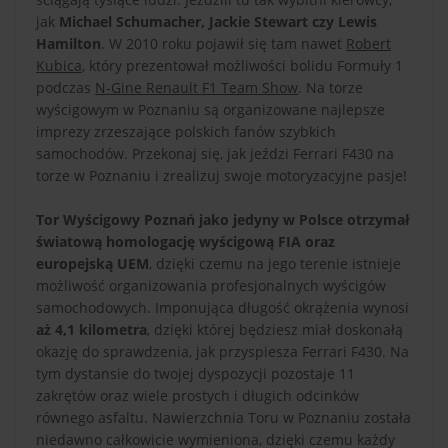
jak
Michael Schumacher, Jackie Stewart czy Lewis
Hamilton
. W 2010 roku pojawił się tam nawet
Robert
Kubica
, który prezentował możliwości bolidu Formuły 1
podczas
N-Gine Renault F1 Team Show
. Na torze
wyścigowym w Poznaniu są organizowane najlepsze
imprezy zrzeszające polskich fanów szybkich
samochodów. Przekonaj się, jak jeździ Ferrari F430 na
torze w Poznaniu i zrealizuj swoje motoryzacyjne pasje!
Tor Wyścigowy Poznań jako jedyny w Polsce otrzymał
światową homologację wyścigową FIA oraz
europejską UEM
, dzięki czemu na jego terenie istnieje
możliwość organizowania profesjonalnych wyścigów
samochodowych. Imponująca długość okrążenia wynosi
aż 4,1 kilometra
, dzięki której będziesz miał doskonałą
okazję do sprawdzenia, jak przyspiesza Ferrari F430. Na
tym dystansie do twojej dyspozycji pozostaje 11
zakrętów oraz wiele prostych i długich odcinków
równego asfaltu. Nawierzchnia Toru w Poznaniu została
niedawno całkowicie wymieniona, dzięki czemu każdy