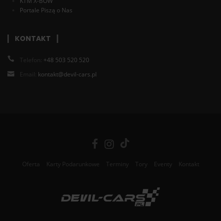
KTM X-BOW
Portale Piszą o Nas
KONTAKT
Telefon:
+48 503 520 520
Email:
kontakt@devil-cars.pl
Oferta
Karty Podarunkowe
Terminy
Tory
Eventy
Kontakt