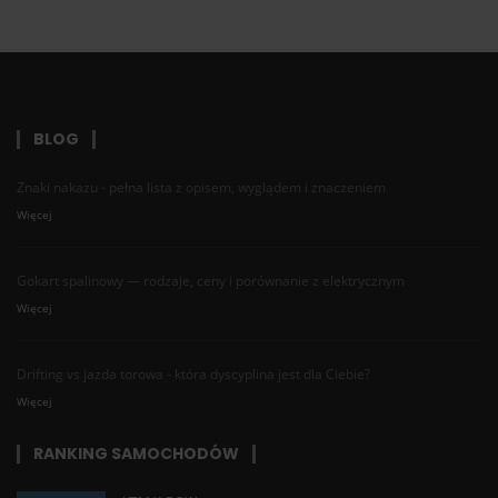
BLOG
Znaki nakazu - pełna lista z opisem, wyglądem i znaczeniem
Więcej
Gokart spalinowy — rodzaje, ceny i porównanie z elektrycznym
Więcej
Drifting vs jazda torowa - która dyscyplina jest dla Ciebie?
Więcej
RANKING SAMOCHODÓW