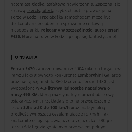
natomiast gładka, asfaltowa nawierzchnia. Zapoznaj się
z naszą
szeroką ofertą
szybkich aut i sprawdź je na
Torze w Łodzi. Przejażdżka samochodem może być
doskonałym sposobem na sprawienie ciekawej
niespodzianki.
Polecamy w szczególności auto Ferrari
F430
, które na torze w Łodzi spisuje się fantastycznie!
OPIS AUTA
Ferrari F430
zaprezentowano w 2004 roku na targach w
Paryżu jako głównego konkurenta Lamborghini Gallardo
oraz następcę modelu 360 Modena. Ferrari F430 jest
wyposażone w
4,3-litrową jednostkę napędową o
mocy 490 KM
, której maksymalny moment obrotowy
osiąga 465 Nm. Przekłada się to na przyspieszenie
rzędu
3,9 s od 0 do 100 km/h
oraz maksymalną
prędkość wynoszącą oszałamiające 315 km/h. Tak
znakomite osiągi sprawiają, że przejażdżka F430 po
torze Łódź będzie genialnym przeżyciem pełnym