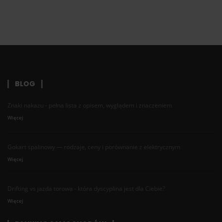
BLOG
Znaki nakazu - pełna lista z opisem, wyglądem i znaczeniem
Więcej
Gokart spalinowy — rodzaje, ceny i porównanie z elektrycznym
Więcej
Drifting vs jazda torowa - która dyscyplina jest dla Ciebie?
Więcej