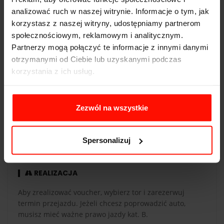
analizować ruch w naszej witrynie. Informacje o tym, jak
Pojemność:
4.3 l
korzystasz z naszej witryny, udostępniamy partnerom
Skrzynia biegów:
automatyczna
społecznościowym, reklamowym i analitycznym.
Partnerzy mogą połączyć te informacje z innymi danymi
otrzymanymi od Ciebie lub uzyskanymi podczas
korzystania z ich usług.
WAŻNOŚĆ
Zezwól na wszystkie
Voucher jest ważny 365 dni od daty zakupu. Voucher
opłacony kartą podarunkową ma taką samą ważność co
karta. Przejazdy są realizowane w sezonie od maja do
Spersonalizuj
października.
REALIZACJA
Aby zrealizować voucher, wybierz tor i zarezerwuj
termin przejazdu. Jeżeli chcesz poprowadzić auto,
musisz mieć ważne prawo jazdy kat. B.