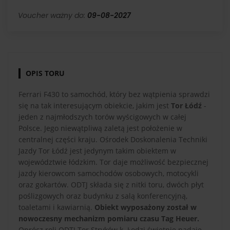
Voucher ważny do:
09-08-2027
OPIS TORU
Ferrari F430 to samochód, który bez wątpienia sprawdzi
się na tak interesującym obiekcie, jakim jest
Tor Łódź
-
jeden z najmłodszych torów wyścigowych w całej
Polsce. Jego niewątpliwą zaletą jest położenie w
centralnej części kraju. Ośrodek Doskonalenia Techniki
Jazdy Tor Łódź jest jedynym takim obiektem w
województwie łódzkim. Tor daje możliwość bezpiecznej
jazdy kierowcom samochodów osobowych, motocykli
oraz gokartów. ODTJ składa się z nitki toru, dwóch płyt
poślizgowych oraz budynku z salą konferencyjną,
toaletami i kawiarnią.
Obiekt wyposażony został w
nowoczesny mechanizm pomiaru czasu Tag Heuer.
Oprócz roli ODTJ Tor Stryków k. Łodzi świetnie nadaje