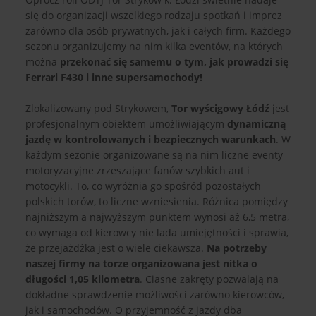
się do organizacji wszelkiego rodzaju spotkań i imprez
zarówno dla osób prywatnych, jak i całych firm. Każdego
sezonu organizujemy na nim kilka eventów, na których
można
przekonać się samemu o tym, jak prowadzi się
Ferrari F430 i inne supersamochody!
Zlokalizowany pod Strykowem,
Tor wyścigowy Łódź
jest
profesjonalnym obiektem umożliwiającym
dynamiczną
jazdę w kontrolowanych i bezpiecznych warunkach
. W
każdym sezonie organizowane są na nim liczne eventy
motoryzacyjne zrzeszające fanów szybkich aut i
motocykli. To, co wyróżnia go spośród pozostałych
polskich torów, to liczne wzniesienia. Różnica pomiędzy
najniższym a najwyższym punktem wynosi aż 6,5 metra,
co wymaga od kierowcy nie lada umiejętności i sprawia,
że przejażdżka jest o wiele ciekawsza.
Na potrzeby
naszej firmy na torze organizowana jest nitka o
długości 1,05 kilometra
. Ciasne zakręty pozwalają na
dokładne sprawdzenie możliwości zarówno kierowców,
jak i samochodów. O przyjemność z jazdy dba