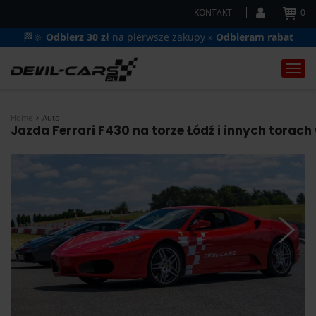
KONTAKT
0
🏁🔆
Odbierz 30 zł
na pierwsze zakupy »
Odbieram rabat
Togg
navi
Home
Auto
Jazda Ferrari F430 na torze Łódź i innych torach