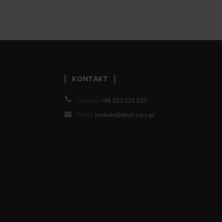
KONTAKT
Telefon:
+48 503 520 520
Email:
kontakt@devil-cars.pl