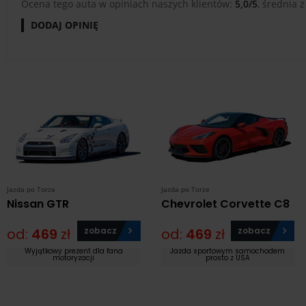
Ocena tego auta w opiniach naszych klientów:
5,0/5
, średnia z
DODAJ OPINIĘ
Jazda po Torze
Jazda po Torze
Nissan GTR
Chevrolet Corvette C8
od:
469
zł
zobacz
od:
469
zł
zobacz
Wyjątkowy prezent dla fana
Jazda sportowym samochodem
motoryzacji
prosto z USA