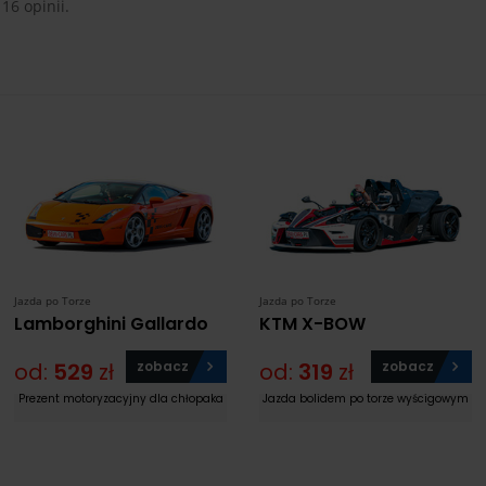
 16 opinii.
Jazda po Torze
Jazda po Torze
Lamborghini Gallardo
KTM X-BOW
od:
529
zł
zobacz
od:
319
zł
zobacz
Prezent motoryzacyjny dla chłopaka
Jazda bolidem po torze wyścigowym