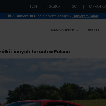
BLOG
GALERIA
GRA
RANKING AU
🏁🔆
Odbierz 30 zł
na pierwsze zakupy »
Odbieram rabat
MAM VOUCHER
OFERTA
ółki i innych torach w Polsce