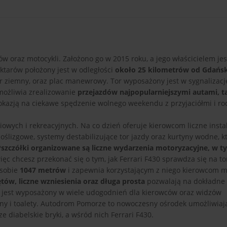
 oraz motocykli. Założono go w 2015 roku, a jego właścicielem je
tarów położony jest w odległości
około 25 kilometrów od Gdańs
tor ziemny, oraz plac manewrowy. Tor wyposażony jest w sygnalizacj
możliwia zrealizowanie
przejazdów najpopularniejszymi autami, t
okazją na ciekawe spędzenie wolnego weekendu z przyjaciółmi i ro
owych i rekreacyjnych. Na co dzień oferuje kierowcom liczne insta
oślizgowe, systemy destabilizujące tor jazdy oraz kurtyny wodne, k
Pszczółki organizowane są liczne wydarzenia motoryzacyjne, w t
więc chcesz przekonać się o tym, jak Ferrari F430 sprawdza się na t
 sobie
1047 metrów
i zapewnia korzystającym z niego kierowcom m
tów, liczne wzniesienia oraz długa prosta
pozwalają na dokładne
i jest wyposażony w wiele udogodnień dla kierowców oraz widzów
uny i toalety. Autodrom Pomorze to nowoczesny ośrodek umożliwiaj
e diabelskie bryki, a wśród nich Ferrari F430.