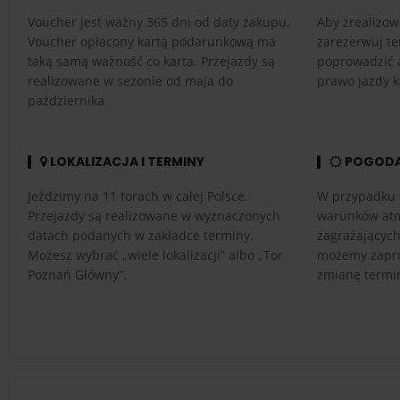
Voucher jest ważny 365 dni od daty zakupu.
Aby zrealizow
Voucher opłacony kartą podarunkową ma
zarezerwuj te
taką samą ważność co karta. Przejazdy są
poprowadzić 
realizowane w sezonie od maja do
prawo jazdy k
października.
LOKALIZACJA I TERMINY
POGOD
Jeździmy na 11 torach w całej Polsce.
W przypadku 
Przejazdy są realizowane w wyznaczonych
warunków atm
datach podanych w zakładce terminy.
zagrażającyc
Możesz wybrać „wiele lokalizacji” albo „Tor
możemy zapro
Poznań Główny”.
zmianę termi