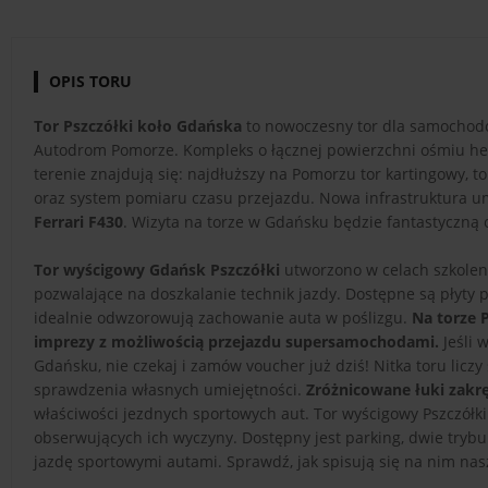
OPIS TORU
Tor Pszczółki koło Gdańska
to nowoczesny tor dla samochodów
Autodrom Pomorze. Kompleks o łącznej powierzchni ośmiu hek
terenie znajdują się: najdłuższy na Pomorzu tor kartingowy, 
oraz system pomiaru czasu przejazdu. Nowa infrastruktura u
Ferrari F430
. Wizyta na torze w Gdańsku będzie fantastyczną 
Tor wyścigowy Gdańsk Pszczółki
utworzono w celach szkoleni
pozwalające na doszkalanie technik jazdy. Dostępne są płyty p
idealnie odwzorowują zachowanie auta w poślizgu.
Na torze 
imprezy z możliwością przejazdu supersamochodami.
Jeśli 
Gdańsku, nie czekaj i zamów voucher już dziś! Nitka toru liczy
sprawdzenia własnych umiejętności.
Zróżnicowane łuki zakrę
właściwości jezdnych sportowych aut. Tor wyścigowy Pszczółk
obserwujących ich wyczyny. Dostępny jest parking, dwie tryb
jazdę sportowymi autami. Sprawdź, jak spisują się na nim nasz