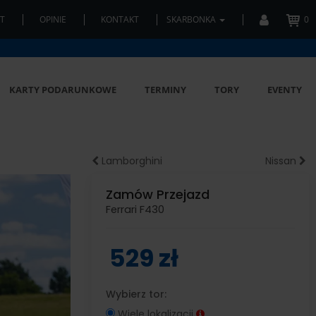
T
OPINIE
KONTAKT
SKARBONKA
0
KARTY PODARUNKOWE
TERMINY
TORY
EVENTY
Lamborghini
Nissan
Zamów Przejazd
Ferrari F430
529 zł
Wybierz tor:
Wiele lokalizacji