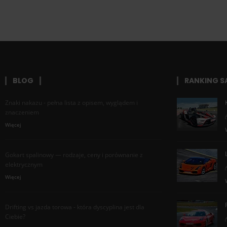
BLOG
RANKING 
Znaki nakazu - pełna lista z opisem, wyglądem i
znaczeniem
Więcej
Gokart spalinowy — rodzaje, ceny i porównanie z
elektrycznym
Więcej
Drifting vs jazda torowa - która dyscyplina jest dla
Ciebie?