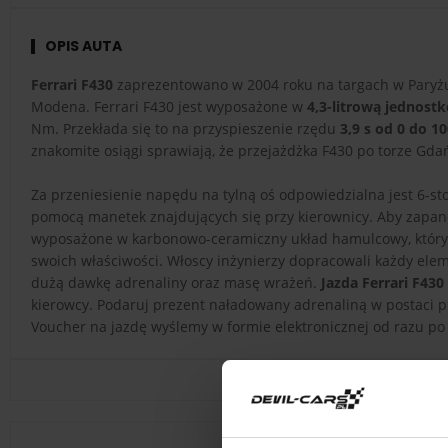
OPIS AUTA
Ferrari F430
zaprezentowano w 2004 roku na targach w Paryżu
Modena. Ferrari F430 jest wyposażone w
4,3-litrową jednos
Nm. Przekłada się to na przyspieszenie rzędu
3,9 s od 0 do 1
znakomite osiągi sprawiają, że przejażdżka F430 po torze Gda
Za przeniesienie napędu na tylną oś odpowiedzialna jest 6-s
pomocą manetek znajdujących się przy kierownicy. Aby zapa
wyposażone w karbonowo-ceramiczny układ hamulcowy, który j
swoich właściwości. Włoscy inżynierzy dopracowali każdy eleme
dużą dawkę adrenaliny oraz masę wrażeń.
Jazda Ferrari F43
kierowcy. Podaruj prezent naładowany adrenaliną w postaci pr
Voucher na jazdę wyślemy w formie elektronicznej od razu po