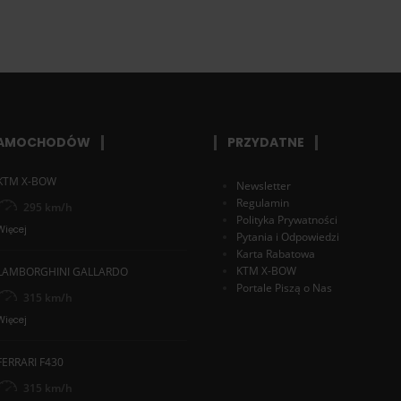
SAMOCHODÓW
PRZYDATNE
KTM X-BOW
Newsletter
Regulamin
295 km/h
Polityka Prywatności
Więcej
Pytania i Odpowiedzi
Karta Rabatowa
KTM X-BOW
LAMBORGHINI GALLARDO
Portale Piszą o Nas
315 km/h
Więcej
FERRARI F430
315 km/h