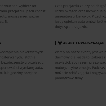
ać voucher, wybierz tor i
Czas przejazdu zależy od długośc
rmin przejazdu. Jeżeli chcesz
liczby okrążeń oraz indywidual
auto, musisz mieć ważne
umiejętności kierowcy. Przed r
at. B.
jazdy opiekun auta omówi krótk
dotyczące przejazdu.
A
OSOBY TOWARZYSZĄCE
wystąpienia niekorzystnych
Wstęp na nasze eventy jest woln
osferycznych, istotnie
darmowy dla każdego. Zabierz r
h bezpieczeństwu przejazdu,
przyjaciół, aby razem przeżywać
ponować ci wymianę auta,
motoryzacyjne emocje. Podczas
nu lub godziny przejazdu.
możecie robić zdjęcia i nagrywa
pamiątkowe filmy!