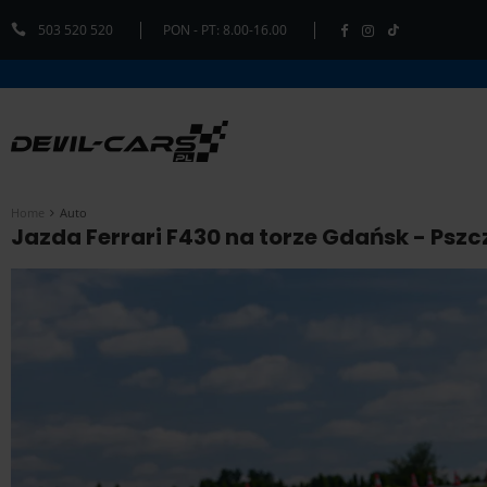
503 520 520
PON - PT: 8.00-16.00
Home
Auto
Jazda Ferrari F430 na torze Gdańsk - Pszcz