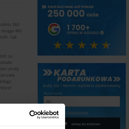
modelu 360
 osiąga 465
m/h. Tak
ożeń za
ostało
bez utraty
tarczała
ażdego
olsce!
Wpisz kwotę
Więcej o Karcie Podarunkowej
DODAJ DO KOSZYKA