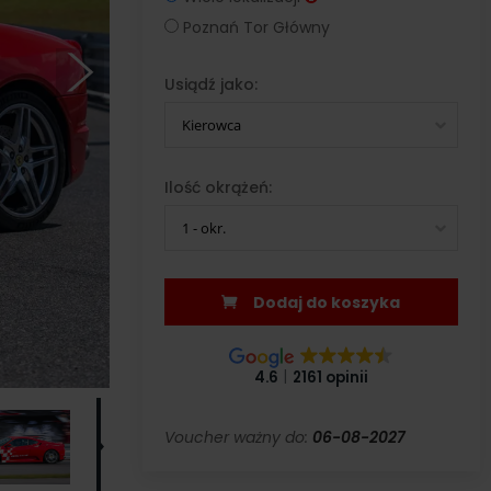
Poznań Tor Główny
Usiądź jako:
Kierowca
Ilość okrążeń:
1 - okr.
Dodaj do koszyka
4.6
2161 opinii
Voucher ważny do:
06-08-2027