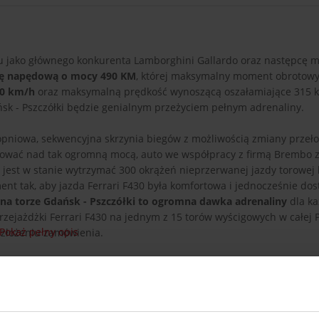
 jako głównego konkurenta Lamborghini Gallardo oraz następcę 
tkę napędową o mocy 490 KM
, której maksymalny moment obrotowy
00 km/h
oraz maksymalną prędkość wynoszącą oszałamiające 315 k
ńsk - Pszczółki będzie genialnym przeżyciem pełnym adrenaliny.
topniowa, sekwencyjna skrzynia biegów z możliwością zmiany przeł
nować nad tak ogromną mocą, auto we współpracy z firmą Brembo z
est w stanie wytrzymać 300 okrążeń nieprzerwanej jazdy torowej 
nt tak, aby jazda Ferrari F430 była komfortowa i jednocześnie dos
0 na torze Gdańsk - Pszczółki to ogromna dawka adrenaliny
dla k
zejażdżki Ferrari F430 na jednym z 15 torów wyścigowych w całej P
Pokaż pełny opis
 złożeniu zamówienia.