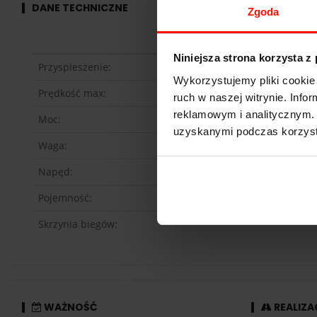
DANE TECHNICZNE
Zgoda
Niniejsza strona korzysta z
Przyspieszenie:
Wykorzystujemy pliki cookie 
Prędkość max:
ruch w naszej witrynie. Inf
reklamowym i analitycznym. 
Moc:
uzyskanymi podczas korzysta
Waga:
Napęd:
Pojemność:
Skrzynia biegów:
WAŻNOŚĆ
REALIZA