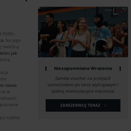
st PORD -
ka
. Na jego
ę świetlną
akimi jak
dziną.
Niezapomniane Wrażenia
lacje
Zamów voucher na przejazd
tóre
samochodem po torze wyścigowym i
ym nasze
spełnij motoryzacyjne marzenia!
orze w
ożliwość
 poznanie
ZAREZERWUJ TERAZ
ący szybką