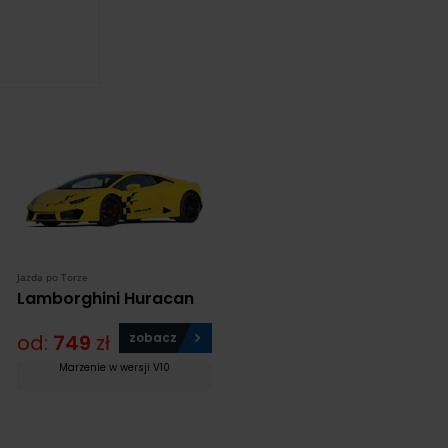
Jazda po Torze
Lamborghini Huracan
od:
749
zł
zobacz
Marzenie w wersji V10