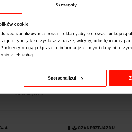
Szczegóły
Ferrari F430
 plików cookie
3.9
s do 100 km/h
do spersonalizowania treści i reklam, aby oferować funkcje sp
315
km/h
ormacje o tym, jak korzystasz z naszej witryny, udostępniamy p
Partnerzy mogą połączyć te informacje z innymi danymi otrzym
490
KM
nia z ich usług.
1525
kg
tył
Spersonalizuj
Z
4.3 l
automatyczna
CJA
CZAS PRZEJAZDU