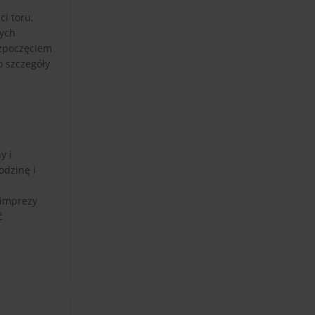
i toru,
nych
ozpoczęciem
o szczegóły
y i
odzinę i
 imprezy
ć