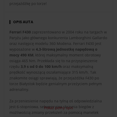
przejażdżkę po torze!
OPIS AUTA
Ferrari F430
zaprezentowano w 2004 roku na targach w
Paryżu jako głównego konkurenta Lamborghini Gallardo
oraz następcę modelu 360 Modena. Ferrari F430 jest
wyposażone w
4,3-litrową jednostkę napędową o
mocy 490 KM
, której maksymalny moment obrotowy
osiąga 465 Nm. Przekłada się to na przyspieszenie
rzędu
3,9 s od 0 do 100 km/h
oraz maksymalną
prędkość wynoszącą oszałamiające 315 km/h. Tak
znakomite osiągi sprawiają, że przejażdżka F430 po
torze Białystok będzie genialnym przeżyciem pełnym
adrenaliny.
Za przeniesienie napędu na tylną oś odpowiedzialna
jest 6-stopniowa, sekwencyjna skrzynia biegów z
Pokaż pełny opis
możliwością zmiany przełożeń za pomocą manetek