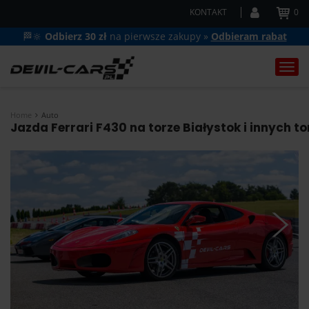
KONTAKT
0
🏁🔆
Odbierz 30 zł
na pierwsze zakupy »
Odbieram rabat
Togg
navi
Home
Auto
Jazda Ferrari F430 na torze Białystok i innych t