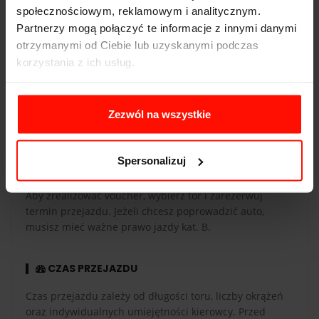
społecznościowym, reklamowym i analitycznym.
Partnerzy mogą połączyć te informacje z innymi danymi
otrzymanymi od Ciebie lub uzyskanymi podczas
WAŻNOŚĆ
korzystania z ich usług.
Voucher jest ważny 365 dni od daty zakupu. Voucher
opłacony kartą podarunkową ma taką samą ważność co
karta. Przejazdy są realizowane w sezonie od maja do
Zezwól na wszystkie
października.
Spersonalizuj
REALIZACJA
Aby zrealizować voucher, wybierz tor i zarezerwuj
termin przejazdu. Jeżeli chcesz poprowadzić auto,
musisz mieć ważne prawo jazdy kat. B.
CZAS PRZEJAZDU
Czas przejazdu zależy od długości toru, liczby okrążeń
oraz indywidualnych umiejętności kierowcy. Przed