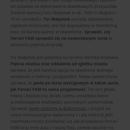
tor pozwala na wykonywanie dodatkowych przejazdów.
Średnie wymiary toru Białystok to ok. 1050 m długości i
10 m szerokości.
Tor Białystok
posiada odpowiednie
zaplecze techniczne, jest też wyposażony w monitoring
oraz, co bardzo ważne, w oświetlenie.
Sprawdź, czy
Ferrari F430 sprawdzi się na nowoczesnym torze
w
otoczeniu pięknej przyrody.
Tor Białystok jest położony na terenie lotniska Krywlany.
Piękna okolica oraz oddalenie od zgiełku miasta
sprawia, że jest świetną opcją na spędzenie wolnego
weekendu z rodziną i przyjaciółmi. Nowa nawierzchnia
sprawia, że
jazda po torze wyścigowym w takim aucie,
jak Ferrari F430 to sama przyjemność
. Tor jest gładki,
równy i bezpieczny, dzięki czemu umożliwia dobre
przetestowanie możliwości sportowych samochodów.
Sprawdź,
kiedy jeździmy w Białymstoku
i przyjdź na
nasze motoryzacyjne wydarzenie z całą rodziną! Jeśli
natomiast chcesz przekonać się, jak przyspiesza Ferrari
F430 oraz inne auta z naszej floty, zamów voucher na