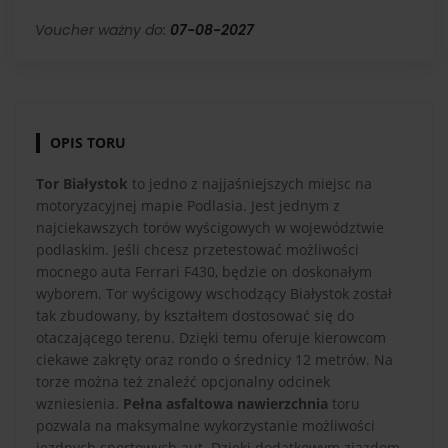
Voucher ważny do:
07-08-2027
OPIS TORU
Tor Białystok
to jedno z najjaśniejszych miejsc na
motoryzacyjnej mapie Podlasia. Jest jednym z
najciekawszych torów wyścigowych w województwie
podlaskim. Jeśli chcesz przetestować możliwości
mocnego auta Ferrari F430, będzie on doskonałym
wyborem. Tor wyścigowy wschodzący Białystok został
tak zbudowany, by kształtem dostosować się do
otaczającego terenu. Dzięki temu oferuje kierowcom
ciekawe zakręty oraz rondo o średnicy 12 metrów. Na
torze można też znaleźć opcjonalny odcinek
wzniesienia.
Pełna asfaltowa nawierzchnia
toru
pozwala na maksymalne wykorzystanie możliwości
jezdnych sportowych aut. Dzięki dodatkowym zjazdom