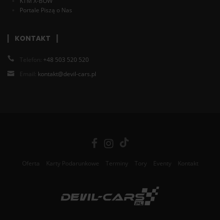
KTM X-BOW
Portale Piszą o Nas
KONTAKT
Telefon:
+48 503 520 520
Email:
kontakt@devil-cars.pl
Oferta
Karty Podarunkowe
Terminy
Tory
Eventy
Kontakt