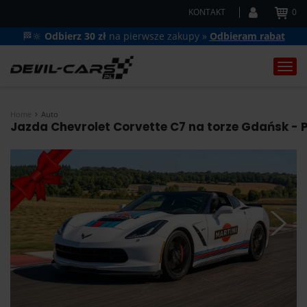
KONTAKT
0
🏁🔆
Odbierz 30 zł
na pierwsze zakupy »
Odbieram rabat
Togg
navi
Home
Auto
Jazda Chevrolet Corvette C7 na torze Gdańsk - P