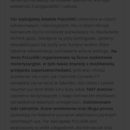
weekendu z przyjaciółmi i rodziną.
Tor wyścigowy Gdańsk Pszczółki
utworzono w celach
szkoleniowych i rekreacyjnych. Na co dzień oferuje
kierowcom liczne instalacje pozwalające na doszkalanie
technik jazdy. Dostępne są płyty poślizgowe, systemy
destabilizujące tor jazdy oraz kurtyny wodne, które
idealnie odwzorowują zachowanie auta w poślizgu.
Na
torze Pszczółki organizowane są liczne wydarzenia
motoryzacyjne, w tym nasze imprezy z możliwością
przejazdu supersamochodami.
Jeśli więc chcesz
przekonać się o tym, jak Chevrolet Corvette C7
sprawdza się na torze w Gdańsku, nie czekaj i zamów
voucher już dziś! Nitka toru liczy sobie
1047 metrów
i
zapewnia korzystającym z niego kierowcom możliwość
sprawdzenia własnych umiejętności.
Zróżnicowane
łuki zakrętów, liczne wzniesienia oraz długa prosta
pozwalają na dokładne poznanie właściwości jezdnych
sportowych aut. Tor wyścigowy Pszczółki jest
wyposażony w wiele udogodnień dla kierowców oraz