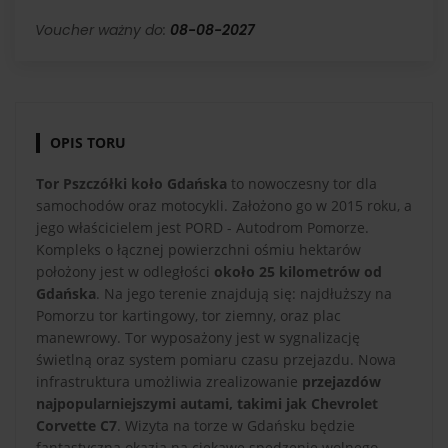
Voucher ważny do:
08-08-2027
OPIS TORU
Tor Pszczółki koło Gdańska
to nowoczesny tor dla
samochodów oraz motocykli. Założono go w 2015 roku, a
jego właścicielem jest PORD - Autodrom Pomorze.
Kompleks o łącznej powierzchni ośmiu hektarów
położony jest w odległości
około 25 kilometrów od
Gdańska
. Na jego terenie znajdują się: najdłuższy na
Pomorzu tor kartingowy, tor ziemny, oraz plac
manewrowy. Tor wyposażony jest w sygnalizację
świetlną oraz system pomiaru czasu przejazdu. Nowa
infrastruktura umożliwia zrealizowanie
przejazdów
najpopularniejszymi autami, takimi jak Chevrolet
Corvette C7
. Wizyta na torze w Gdańsku będzie
fantastyczną okazją na ciekawe spędzenie wolnego