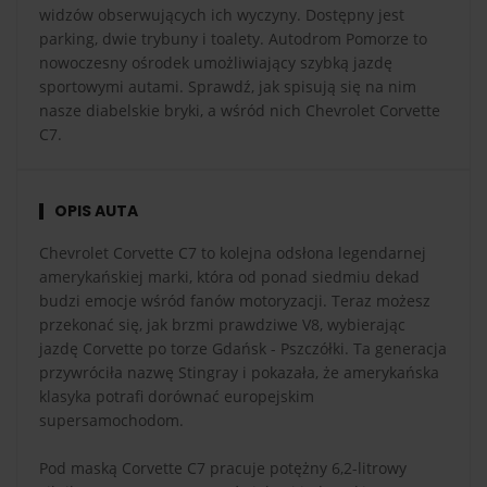
widzów obserwujących ich wyczyny. Dostępny jest
parking, dwie trybuny i toalety. Autodrom Pomorze to
nowoczesny ośrodek umożliwiający szybką jazdę
sportowymi autami. Sprawdź, jak spisują się na nim
nasze diabelskie bryki, a wśród nich Chevrolet Corvette
C7.
OPIS AUTA
Chevrolet Corvette C7 to kolejna odsłona legendarnej
amerykańskiej marki, która od ponad siedmiu dekad
budzi emocje wśród fanów motoryzacji. Teraz możesz
przekonać się, jak brzmi prawdziwe V8, wybierając
jazdę Corvette po torze Gdańsk - Pszczółki. Ta generacja
przywróciła nazwę Stingray i pokazała, że amerykańska
klasyka potrafi dorównać europejskim
supersamochodom.
Pod maską Corvette C7 pracuje potężny 6,2-litrowy