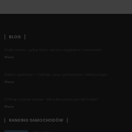
BLOG
Znaki nakazu - pełna lista z opisem, wyglądem i znaczeniem
Więcej
Gokart spalinowy — rodzaje, ceny i porównanie z elektrycznym
Więcej
Drifting vs jazda torowa - która dyscyplina jest dla Ciebie?
Więcej
RANKING SAMOCHODÓW