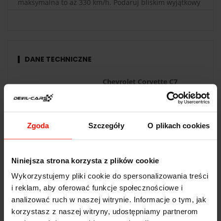
maksymalna to aż 330 km/h. Podaruj bliskim wyjątkowy
prezent – jazdę Chevrolet Corvette C7 po torze Białystok
i zafunduj im emocje, które zostają w pamięci na długo!
DANE TECHNICZNE
Chevrolet Corvette C7
Przyspieszenie:
3.6
s do 100 km/h
Prędkość max:
330
km/h
Zgoda
Szczegóły
O plikach cookies
Moc:
466
KM
Waga:
1500
kg
Niniejsza strona korzysta z plików cookie
Napęd:
tył
Wykorzystujemy pliki cookie do spersonalizowania treści
i reklam, aby oferować funkcje społecznościowe i
Pojemność:
6.2 l
analizować ruch w naszej witrynie. Informacje o tym, jak
Skrzynia biegów:
6-biegowa
korzystasz z naszej witryny, udostępniamy partnerom