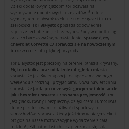
Dzięki dodatkowym zjazdom tor pozwala na
wykonywanie dodatkowych przejazdów. Średnie
wymiary toru Białystok to ok. 1050 m długości i 10 m
szerokości.
Tor Białystok
posiada odpowiednie
zaplecze techniczne, jest też wyposażony w monitoring
oraz, co bardzo ważne, w oświetlenie.
Sprawdź, czy
Chevrolet Corvette C7 sprawdzi się na nowoczesnym
torze
w otoczeniu pięknej przyrody.
Tor Białystok jest położony na terenie lotniska Krywlany.
Piękna okolica oraz oddalenie od zgiełku miasta
sprawia, że jest świetną opcją na spędzenie wolnego
weekendu z rodziną i przyjaciółmi. Nowa nawierzchnia
sprawia, że
jazda po torze wyścigowym w takim aucie,
jak Chevrolet Corvette C7 to sama przyjemność
. Tor
jest gładki, równy i bezpieczny, dzięki czemu umożliwia
dobre przetestowanie możliwości sportowych
samochodów. Sprawdź,
kiedy jeździmy w Białymstoku
i
przyjdź na nasze motoryzacyjne wydarzenie z całą
rodziną! Jeśli natomiast chcesz przekonać się, jak