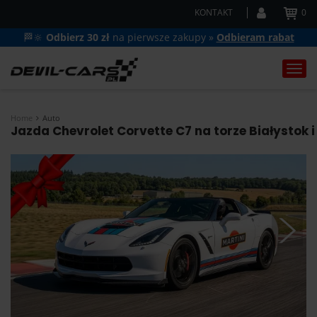
KONTAKT
0
🏁🔆
Odbierz 30 zł
na pierwsze zakupy »
Odbieram rabat
Togg
navi
Home
Auto
Jazda Chevrolet Corvette C7 na torze Białystok i