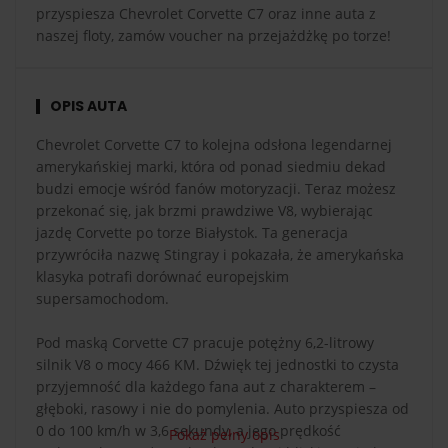
przyspiesza Chevrolet Corvette C7 oraz inne auta z
naszej floty, zamów voucher na przejażdżkę po torze!
OPIS AUTA
Chevrolet Corvette C7 to kolejna odsłona legendarnej
amerykańskiej marki, która od ponad siedmiu dekad
budzi emocje wśród fanów motoryzacji. Teraz możesz
przekonać się, jak brzmi prawdziwe V8, wybierając
jazdę Corvette po torze Białystok. Ta generacja
przywróciła nazwę Stingray i pokazała, że amerykańska
klasyka potrafi dorównać europejskim
supersamochodom.
Pod maską Corvette C7 pracuje potężny 6,2-litrowy
silnik V8 o mocy 466 KM. Dźwięk tej jednostki to czysta
przyjemność dla każdego fana aut z charakterem –
głęboki, rasowy i nie do pomylenia. Auto przyspiesza od
0 do 100 km/h w 3,6 sekundy, a jego prędkość
Pokaż pełny opis