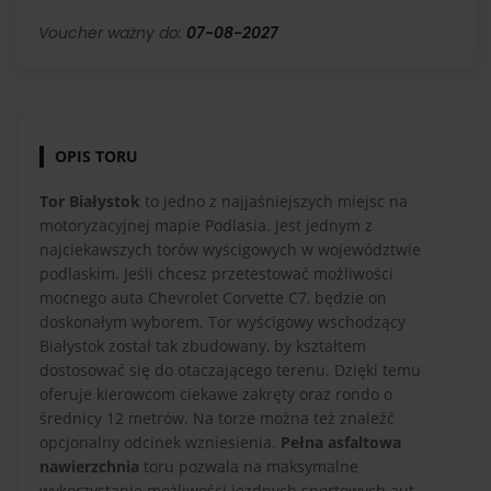
Voucher ważny do:
07-08-2027
OPIS TORU
Tor Białystok
to jedno z najjaśniejszych miejsc na
motoryzacyjnej mapie Podlasia. Jest jednym z
najciekawszych torów wyścigowych w województwie
podlaskim. Jeśli chcesz przetestować możliwości
mocnego auta Chevrolet Corvette C7, będzie on
doskonałym wyborem. Tor wyścigowy wschodzący
Białystok został tak zbudowany, by kształtem
dostosować się do otaczającego terenu. Dzięki temu
oferuje kierowcom ciekawe zakręty oraz rondo o
średnicy 12 metrów. Na torze można też znaleźć
opcjonalny odcinek wzniesienia.
Pełna asfaltowa
nawierzchnia
toru pozwala na maksymalne
wykorzystanie możliwości jezdnych sportowych aut.