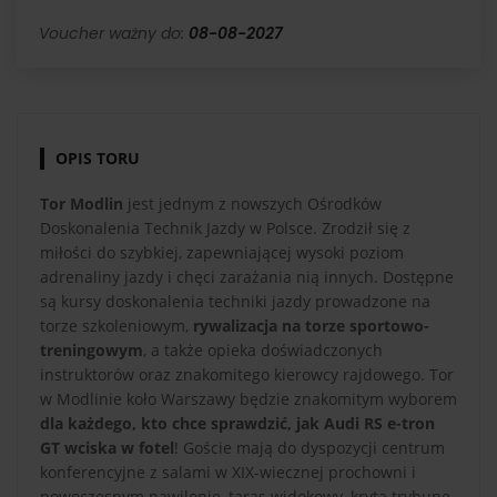
Voucher ważny do:
08-08-2027
OPIS TORU
Tor Modlin
jest jednym z nowszych Ośrodków
Doskonalenia Technik Jazdy w Polsce. Zrodził się z
miłości do szybkiej, zapewniającej wysoki poziom
adrenaliny jazdy i chęci zarażania nią innych. Dostępne
są kursy doskonalenia techniki jazdy prowadzone na
torze szkoleniowym,
rywalizacja na torze sportowo-
treningowym
, a także opieka doświadczonych
instruktorów oraz znakomitego kierowcy rajdowego. Tor
w Modlinie koło Warszawy będzie znakomitym wyborem
dla każdego, kto chce sprawdzić, jak Audi RS e-tron
GT wciska w fotel
! Goście mają do dyspozycji centrum
konferencyjne z salami w XIX-wiecznej prochowni i
nowoczesnym pawilonie, taras widokowy, krytą trybunę