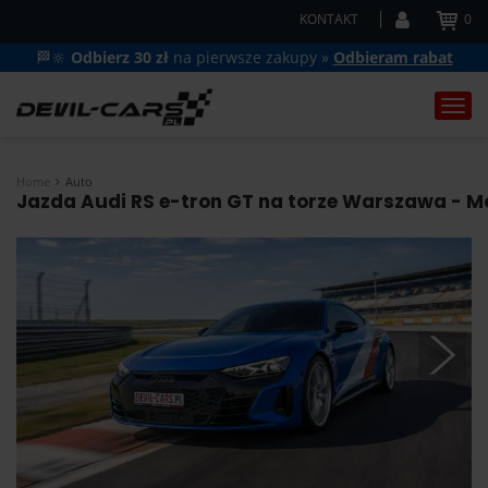
KONTAKT
0
🏁🔆
Odbierz 30 zł
na pierwsze zakupy »
Odbieram rabat
Togg
navi
Home
Auto
Jazda Audi RS e-tron GT na torze Warszawa - Mo