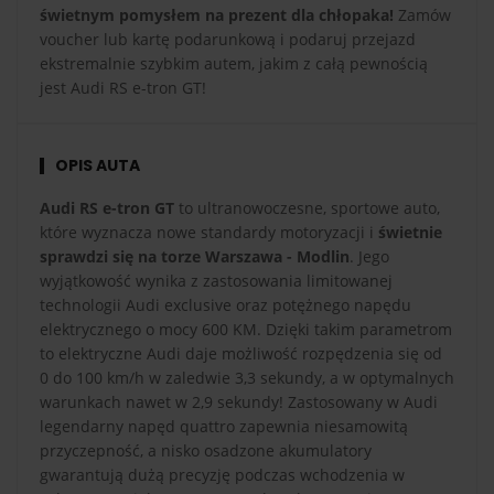
świetnym pomysłem na prezent dla chłopaka!
Zamów
voucher lub kartę podarunkową i podaruj przejazd
ekstremalnie szybkim autem, jakim z całą pewnością
jest Audi RS e-tron GT!
OPIS AUTA
Audi RS e-tron GT
to ultranowoczesne, sportowe auto,
które wyznacza nowe standardy motoryzacji i
świetnie
sprawdzi się na torze Warszawa - Modlin
. Jego
wyjątkowość wynika z zastosowania limitowanej
technologii Audi exclusive oraz potężnego napędu
elektrycznego o mocy 600 KM. Dzięki takim parametrom
to elektryczne Audi daje możliwość rozpędzenia się od
0 do 100 km/h w zaledwie 3,3 sekundy, a w optymalnych
warunkach nawet w 2,9 sekundy! Zastosowany w Audi
legendarny napęd quattro zapewnia niesamowitą
przyczepność, a nisko osadzone akumulatory
gwarantują dużą precyzję podczas wchodzenia w