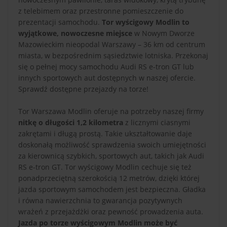
z telebimem oraz przestronne pomieszczenie do
prezentacji samochodu.
Tor wyścigowy Modlin to
wyjątkowe, nowoczesne miejsce
w Nowym Dworze
Mazowieckim nieopodal Warszawy – 36 km od centrum
miasta, w bezpośrednim sąsiedztwie lotniska. Przekonaj
się o pełnej mocy samochodu Audi RS e-tron GT lub
innych sportowych aut dostępnych w naszej ofercie.
Sprawdź dostępne przejazdy na torze!
Tor Warszawa Modlin oferuje na potrzeby naszej firmy
nitkę o długości 1,2 kilometra
z licznymi ciasnymi
zakrętami i długą prostą. Takie ukształtowanie daje
doskonałą możliwość sprawdzenia swoich umiejętności
za kierownicą szybkich, sportowych aut, takich jak Audi
RS e-tron GT. Tor wyścigowy Modlin cechuje się też
ponadprzeciętną szerokością 12 metrów, dzięki której
jazda sportowym samochodem jest bezpieczna. Gładka
i równa nawierzchnia to gwarancja pozytywnych
wrażeń z przejażdżki oraz pewność prowadzenia auta.
Jazda po torze wyścigowym Modlin może być