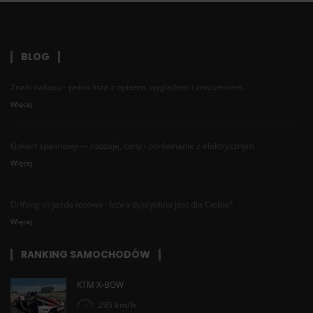
BLOG
Znaki nakazu - pełna lista z opisem, wyglądem i znaczeniem
Więcej
Gokart spalinowy — rodzaje, ceny i porównanie z elektrycznym
Więcej
Drifting vs jazda torowa - która dyscyplina jest dla Ciebie?
Więcej
RANKING SAMOCHODÓW
KTM X-BOW
295 km/h