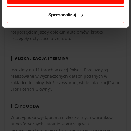
CZAS PRZEJAZDU
Spersonalizuj
Czas przejazdu zależy od długości toru, liczby okrążeń
oraz indywidualnych umiejętności kierowcy. Przed
rozpoczęciem jazdy opiekun auta omówi krótko
szczegóły dotyczące przejazdu.
LOKALIZACJA I TERMINY
Jeździmy na 11 torach w całej Polsce. Przejazdy są
realizowane w wyznaczonych datach podanych w
zakładce terminy. Możesz wybrać „wiele lokalizacji” albo
„Tor Poznań Główny”.
POGODA
W przypadku wystąpienia niekorzystnych warunków
atmosferycznych, istotnie zagrażających
bezpieczeństwu przejazdu, możemy zaproponować ci