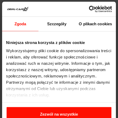
naprawdę mocne. Zasiadając za ich kierownicą,
usiądziesz jedynie kilkanaście centymetrów nad ziemią!
To gwarancja doskonałego prowadzenia oraz świetnej
DANE TECHNICZNE
współpracy kierowcy i samochodu. Zdecyduj się na
Zgoda
Szczegóły
O plikach cookies
pojedynek Ariela Atoma i KTM X-BOW na torze Poznań
Tor Kartingowy i przekonaj się o ich niezwykłej mocy!
Tego typu konfrontacja to też doskonały pomysł na
Niniejsza strona korzysta z plików cookie
prezent urodzinowy dla fana motoryzacji i adrenaliny.
WAŻNOŚĆ
Wykorzystujemy pliki cookie do spersonalizowania treści
Voucher jest ważny 365 dni od daty zakupu. Voucher
i reklam, aby oferować funkcje społecznościowe i
opłacony kartą podarunkową ma taką samą ważność co
analizować ruch w naszej witrynie. Informacje o tym, jak
karta. Przejazdy są realizowane w sezonie od maja do
korzystasz z naszej witryny, udostępniamy partnerom
października.
społecznościowym, reklamowym i analitycznym.
Partnerzy mogą połączyć te informacje z innymi danymi
REALIZACJA
otrzymanymi od Ciebie lub uzyskanymi podczas
korzystania z ich usług.
Aby zrealizować voucher, wybierz tor i zarezerwuj
termin przejazdu. Jeżeli chcesz poprowadzić auto,
musisz mieć ważne prawo jazdy kat. B.
Zezwól na wszystkie