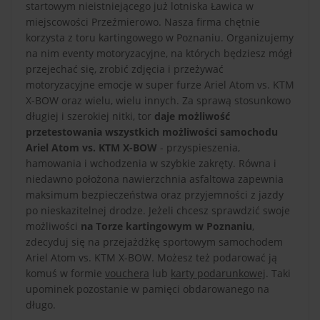
startowym nieistniejącego już lotniska Ławica w
miejscowości Przeźmierowo. Nasza firma chętnie
korzysta z toru kartingowego w Poznaniu. Organizujemy
na nim eventy motoryzacyjne, na których będziesz mógł
przejechać się, zrobić zdjęcia i przeżywać
motoryzacyjne emocje w super furze Ariel Atom vs. KTM
X-BOW oraz wielu, wielu innych. Za sprawą stosunkowo
długiej i szerokiej nitki, tor
daje możliwość
przetestowania wszystkich możliwości samochodu
Ariel Atom vs. KTM X-BOW
- przyspieszenia,
hamowania i wchodzenia w szybkie zakręty. Równa i
niedawno położona nawierzchnia asfaltowa zapewnia
maksimum bezpieczeństwa oraz przyjemności z jazdy
po nieskazitelnej drodze. Jeżeli chcesz sprawdzić swoje
możliwości
na Torze kartingowym w Poznaniu
,
zdecyduj się na przejażdżkę sportowym samochodem
Ariel Atom vs. KTM X-BOW. Możesz też podarować ją
komuś w formie
vouchera
lub
karty podarunkowej
. Taki
upominek pozostanie w pamięci obdarowanego na
długo.