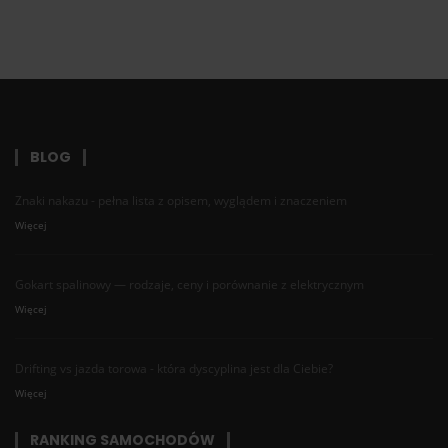
BLOG
Znaki nakazu - pełna lista z opisem, wyglądem i znaczeniem
Więcej
Gokart spalinowy — rodzaje, ceny i porównanie z elektrycznym
Więcej
Drifting vs jazda torowa - która dyscyplina jest dla Ciebie?
Więcej
RANKING SAMOCHODÓW