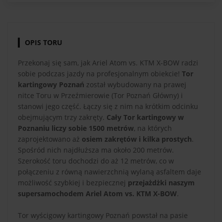
OPIS TORU
Przekonaj się sam, jak Ariel Atom vs. KTM X-BOW radzi
sobie podczas jazdy na profesjonalnym obiekcie!
Tor
kartingowy Poznań
został wybudowany na prawej
nitce Toru w Przeźmierowie (Tor Poznań Główny) i
stanowi jego część. Łączy się z nim na krótkim odcinku
obejmującym trzy zakręty.
Cały Tor kartingowy w
Poznaniu liczy sobie 1500 metrów
, na których
zaprojektowano aż
osiem zakrętów i kilka prostych
.
Spośród nich najdłuższa ma około 200 metrów.
Szerokość toru dochodzi do aż 12 metrów, co w
połączeniu z równą nawierzchnią wylaną asfaltem daje
możliwość szybkiej i bezpiecznej
przejażdżki naszym
supersamochodem Ariel Atom vs. KTM X-BOW
.
Tor wyścigowy kartingowy Poznań powstał na pasie