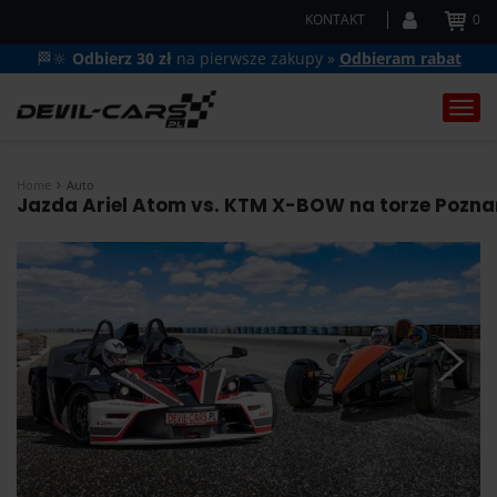
KONTAKT
0
🏁🔆
Odbierz 30 zł
na pierwsze zakupy »
Odbieram rabat
Togg
navi
Home
Auto
Jazda Ariel Atom vs. KTM X-BOW na torze Poznań