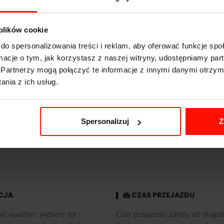
Ariel Atom
2.8
s do 100 km/h
 plików cookie
249
km/h
do spersonalizowania treści i reklam, aby oferować funkcje sp
ormacje o tym, jak korzystasz z naszej witryny, udostępniamy p
321
KM
Partnerzy mogą połączyć te informacje z innymi danymi otrzym
465
kg
nia z ich usług.
tył
2.0 l
Spersonalizuj
Z
manualna
CJA
CZAS PRZEJAZDU
ać voucher, wybierz tor i
Czas przejazdu zależy od długośc