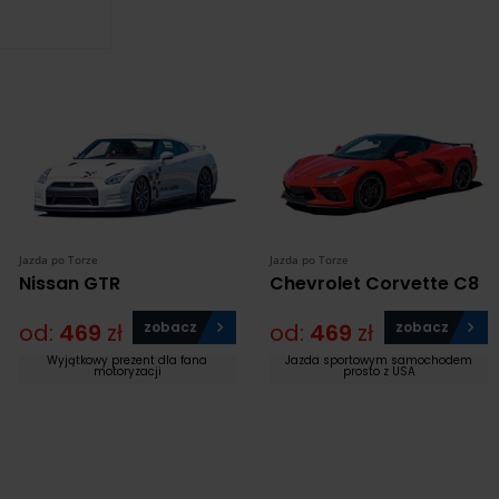
Jazda po Torze
Jazda po Torze
Nissan GTR
Chevrolet Corvette C8
od:
469
zł
zobacz
od:
469
zł
zobacz
Wyjątkowy prezent dla fana
Jazda sportowym samochodem
motoryzacji
prosto z USA