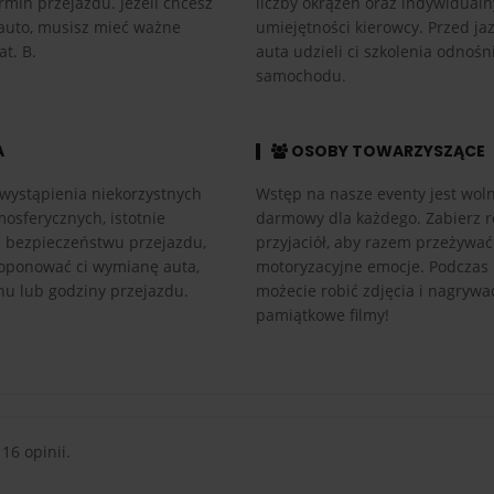
rmin przejazdu. Jeżeli chcesz
liczby okrążeń oraz indywidual
auto, musisz mieć ważne
umiejętności kierowcy. Przed ja
at. B.
auta udzieli ci szkolenia odnośn
samochodu.
A
OSOBY TOWARZYSZĄCE
wystąpienia niekorzystnych
Wstęp na nasze eventy jest woln
osferycznych, istotnie
darmowy dla każdego. Zabierz r
h bezpieczeństwu przejazdu,
przyjaciół, aby razem przeżywać
ponować ci wymianę auta,
motoryzacyjne emocje. Podczas
nu lub godziny przejazdu.
możecie robić zdjęcia i nagrywa
pamiątkowe filmy!
 16 opinii.