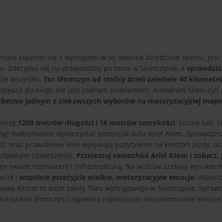
oże kojarzyć się z wyścigami w tej właśnie dziedzinie sportu. Jest
. Zdecyduj się na przejażdżkę po torze w Słomczynie, a
sprawdzisz
ebie wszystko.
Tor Słomczyn od stolicy dzieli zaledwie 40 kilometr
że dojazd do niego nie jest żadnym problemem. Autodrom Słomczyn 
 obecnie jednym z ciekawszych wyborów na motoryzacyjnej mapie
mierzy
1200 metrów długości i 16 metrów szerokości
. Liczne łuki, 
mógł maksymalnie wykorzystać potencjał auta Ariel Atom. Sprawdzisz
ść oraz prawidłowe linie wpływają pozytywnie na komfort jazdy, ora
 sztywnym zawieszeniu.
Przetestuj samochód Ariel Atom i zobacz, j
e swoim rozmiarem i infrastrukturą. Na widzów czekają wysokie t
ciół i
wspólnie przeżyjcie wielkie, motoryzacyjne emocje
! Właści
ciekawy klimat to duże zalety Toru wyścigowego w Słomczynie. Spra
e Warszawa Słomczyn i zapewnij najbliższym niezapomniane emocje