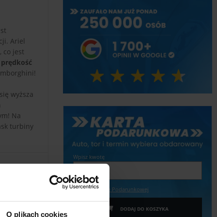
st
i. Ariel
 co jest
y
prędkość
amborghini!
się wyższa
a
ym! Na
ask turbiny
Wpisz kwotę
Więcej o Karcie Podarunkowej
DODAJ DO KOSZYKA
O plikach cookies