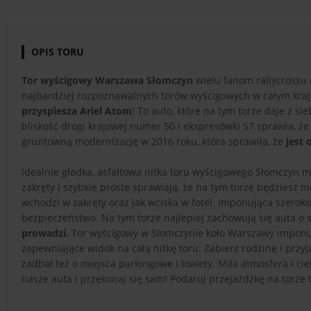
OPIS TORU
Tor wyścigowy Warszawa Słomczyn
wielu fanom rallycrossu m
najbardziej rozpoznawalnych torów wyścigowych w całym kraju
przyspiesza Ariel Atom
! To auto, które na tym torze daje z si
bliskość drogi krajowej numer 50 i ekspresówki S7 sprawia, 
gruntowną modernizację w 2016 roku, która sprawiła, że
jest
Idealnie gładka, asfaltowa nitka toru wyścigowego Słomczyn 
zakręty i szybkie proste sprawiają, że na tym torze będziesz 
wchodzi w zakręty oraz jak wciska w fotel. Imponująca szeroko
bezpieczeństwo. Na tym torze najlepiej zachowują się auta o
prowadzi.
Tor wyścigowy w Słomczynie koło Warszawy imponuj
zapewniające widok na całą nitkę toru. Zabierz rodzinę i przyja
zadbał też o miejsca parkingowe i toalety. Miła atmosfera i 
nasze auta i przekonaj się sam! Podaruj przejażdżkę na torz