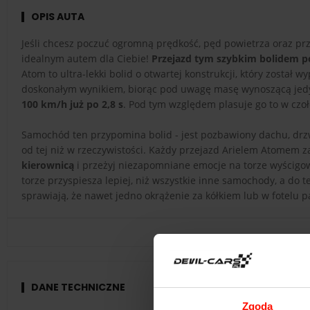
OPIS AUTA
Jeśli chcesz poczuć ogromną prędkość, pęd powietrza oraz prz
idealnym autem dla Ciebie!
Przejazd tym szybkim bolidem p
Atom to ultra-lekki bolid o otwartej konstrukcji, który zosta
doskonałym wynikiem, biorąc pod uwagę masę wynoszącą jedy
100 km/h już po 2,8 s
. Pod tym względem plasuje go to w czoł
Samochód ten przypomina bolid - jest pozbawiony dachu, drzw
od tej niż w rzeczywistości. Każdy przejazd Arielem Atomem 
kierownicą
i przeżyj niezapomniane emocje na torze wyścigo
torze przyspiesza lepiej, niż wszystkie inne samochody, a do 
sprawiają, że nawet jedno okrążenie za kółkiem lub w fotelu 
DANE TECHNICZNE
Zgoda