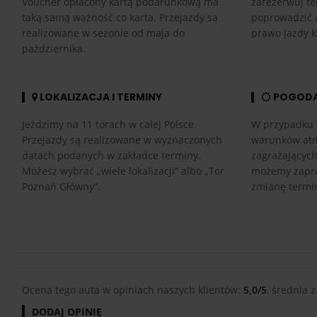
Voucher opłacony kartą podarunkową ma
zarezerwuj te
taką samą ważność co karta. Przejazdy są
poprowadzić 
realizowane w sezonie od maja do
prawo jazdy k
października.
LOKALIZACJA I TERMINY
POGOD
Jeździmy na 11 torach w całej Polsce.
W przypadku 
Przejazdy są realizowane w wyznaczonych
warunków atm
datach podanych w zakładce terminy.
zagrażającyc
Możesz wybrać „wiele lokalizacji” albo „Tor
możemy zapro
Poznań Główny”.
zmianę termi
Ocena tego auta w opiniach naszych klientów:
5,0/5
, średnia z
DODAJ OPINIĘ