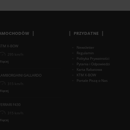
SAMOCHODÓW
PRZYDATNE
KTM X-BOW
Newsletter
Regulamin
295 km/h
Polityka Prywatności
Więcej
Pytania i Odpowiedzi
Karta Rabatowa
KTM X-BOW
LAMBORGHINI GALLARDO
Portale Piszą o Nas
315 km/h
Więcej
FERRARI F430
315 km/h
Więcej