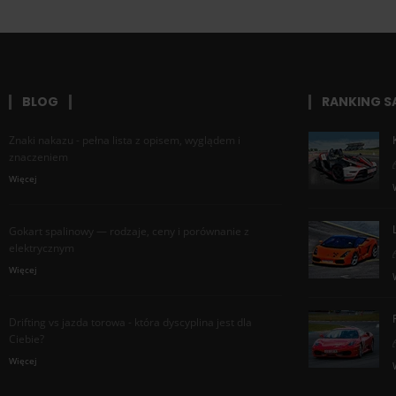
BLOG
RANKING 
Znaki nakazu - pełna lista z opisem, wyglądem i
znaczeniem
Więcej
Gokart spalinowy — rodzaje, ceny i porównanie z
elektrycznym
Więcej
Drifting vs jazda torowa - która dyscyplina jest dla
Ciebie?
Więcej