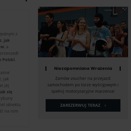
 jednym z
, jak
ów
, a
przeszedł
 Polski
.
Niezapomniane Wrażenia
ciasne
Zamów voucher na przejazd
, jak
samochodem po torze wyścigowym i
z jej
spełnij motoryzacyjne marzenia!
ak się
rybuny
ciel obiektu
ZAREZERWUJ TERAZ
wdź na nim
.