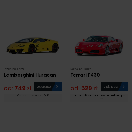
Jazda po Torze
Jazda po Torze
Lamborghini Huracan
Ferrari F430
od:
749
zł
zobacz
od:
529
zł
zobacz
Marzenie w wersji V10
Przejażdżka sportowym autem po
torze