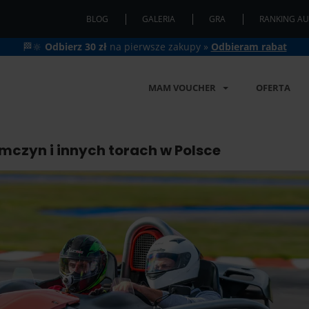
BLOG
GALERIA
GRA
RANKING AU
🏁🔆
Odbierz 30 zł
na pierwsze zakupy »
Odbieram rabat
MAM VOUCHER
OFERTA
mczyn i innych torach w Polsce