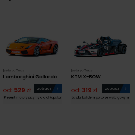
Jazda po Torze
Jazda po Torze
Lamborghini Gallardo
KTM X-BOW
od:
529
zł
zobacz
od:
319
zł
zobacz
Prezent motoryzacyjny dla chłopaka
Jazda bolidem po torze wyścigowym