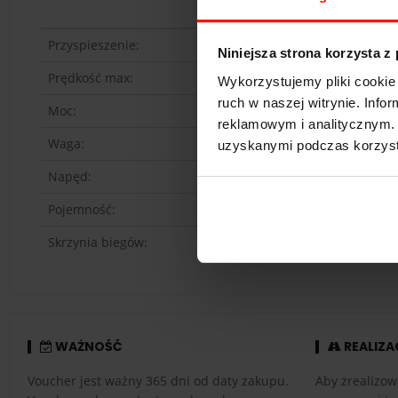
Przyspieszenie:
Niniejsza strona korzysta z
Prędkość max:
Wykorzystujemy pliki cookie 
ruch w naszej witrynie. Inf
Moc:
reklamowym i analitycznym. 
Waga:
uzyskanymi podczas korzysta
Napęd:
Pojemność:
Skrzynia biegów:
WAŻNOŚĆ
REALIZA
Voucher jest ważny 365 dni od daty zakupu.
Aby zrealizow