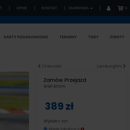
T
OPINIE
KONTAKT
SKARBONKA
0
KARTY PODARUNKOWE
TERMINY
TORY
EVENTY
Chevrolet
Lamborghini
Zamów Przejazd
Ariel Atom
389 zł
Wybierz tor:
Wiele lokalizacji