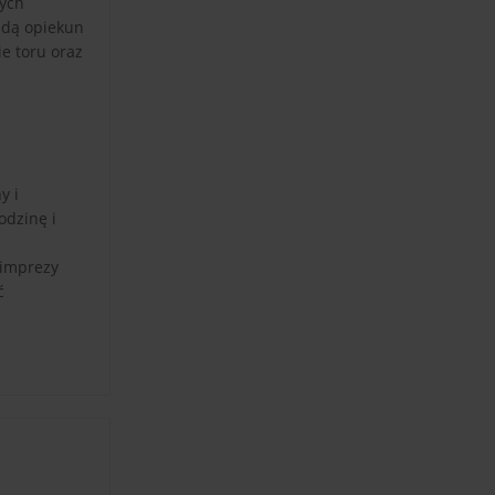
nych
zdą opiekun
ie toru oraz
y i
odzinę i
 imprezy
ć