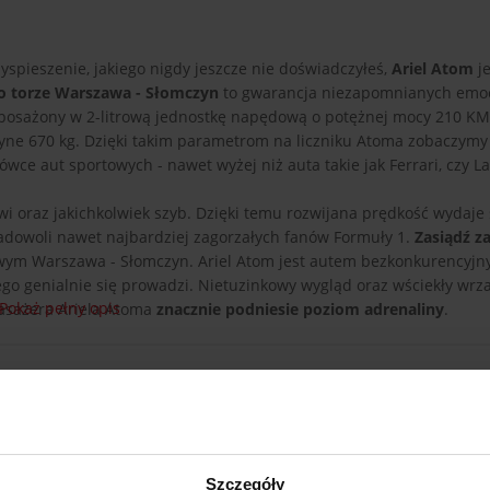
yspieszenie, jakiego nigdy jeszcze nie doświadczyłeś,
Ariel Atom
je
o torze Warszawa - Słomczyn
to gwarancja niezapomnianych emocj
ł wyposażony w 2-litrową jednostkę napędową o potężnej mocy 210 KM,
ne 670 kg. Dzięki takim parametrom na liczniku Atoma zobaczym
ówce aut sportowych - nawet wyżej niż auta takie jak Ferrari, czy L
i oraz jakichkolwiek szyb. Dzięki temu rozwijana prędkość wydaje 
zadowoli nawet najbardziej zagorzałych fanów Formuły 1.
Zasiądź z
wym Warszawa - Słomczyn. Ariel Atom jest autem bezkonkurencyjn
tego genialnie się prowadzi. Nietuzinkowy wygląd oraz wściekły wrz
Pokaż pełny opis
pasażera Ariela Atoma
znacznie podniesie poziom adrenaliny
.
Szczegóły