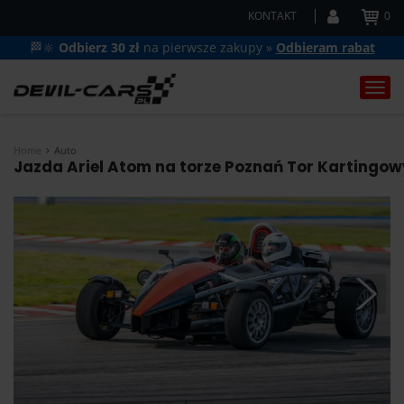
KONTAKT
0
🏁🔆
Odbierz 30 zł
na pierwsze zakupy »
Odbieram rabat
Togg
navi
Home
Auto
Jazda Ariel Atom na torze Poznań Tor Kartingowy