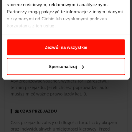
społecznościowym, reklamowym i analitycznym.
Partnerzy mogą połączyć te informacje z innymi danymi
otrzymanymi od Ciebie lub uzyskanymi podczas
WAŻNOŚĆ
korzystania z ich usług.
Voucher jest ważny 365 dni od daty zakupu. Voucher
opłacony kartą podarunkową ma taką samą ważność co
karta. Przejazdy są realizowane w sezonie od maja do
Zezwól na wszystkie
października.
Spersonalizuj
REALIZACJA
Aby zrealizować voucher, wybierz tor i zarezerwuj
termin przejazdu. Jeżeli chcesz poprowadzić auto,
musisz mieć ważne prawo jazdy kat. B.
CZAS PRZEJAZDU
Czas przejazdu zależy od długości toru, liczby okrążeń
oraz indywidualnych umiejętności kierowcy. Przed