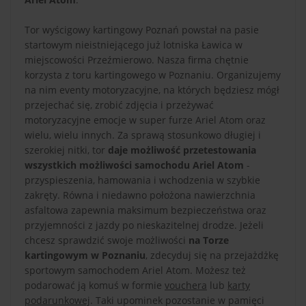
Tor wyścigowy kartingowy Poznań powstał na pasie
startowym nieistniejącego już lotniska Ławica w
miejscowości Przeźmierowo. Nasza firma chętnie
korzysta z toru kartingowego w Poznaniu. Organizujemy
na nim eventy motoryzacyjne, na których będziesz mógł
przejechać się, zrobić zdjęcia i przeżywać
motoryzacyjne emocje w super furze Ariel Atom oraz
wielu, wielu innych. Za sprawą stosunkowo długiej i
szerokiej nitki, tor
daje możliwość przetestowania
wszystkich możliwości samochodu Ariel Atom
-
przyspieszenia, hamowania i wchodzenia w szybkie
zakręty. Równa i niedawno położona nawierzchnia
asfaltowa zapewnia maksimum bezpieczeństwa oraz
przyjemności z jazdy po nieskazitelnej drodze. Jeżeli
chcesz sprawdzić swoje możliwości
na Torze
kartingowym w Poznaniu
, zdecyduj się na przejażdżkę
sportowym samochodem Ariel Atom. Możesz też
podarować ją komuś w formie
vouchera
lub
karty
podarunkowej
. Taki upominek pozostanie w pamięci