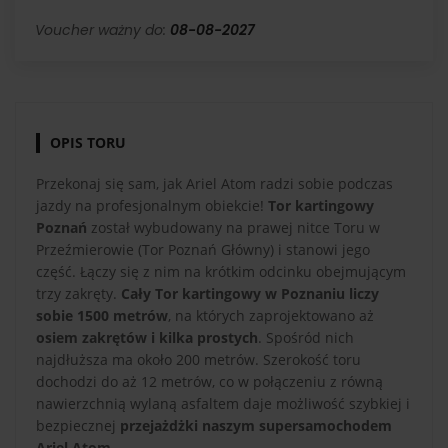
Voucher ważny do:
08-08-2027
OPIS TORU
Przekonaj się sam, jak Ariel Atom radzi sobie podczas
jazdy na profesjonalnym obiekcie!
Tor kartingowy
Poznań
został wybudowany na prawej nitce Toru w
Przeźmierowie (Tor Poznań Główny) i stanowi jego
część. Łączy się z nim na krótkim odcinku obejmującym
trzy zakręty.
Cały Tor kartingowy w Poznaniu liczy
sobie 1500 metrów
, na których zaprojektowano aż
osiem zakrętów i kilka prostych
. Spośród nich
najdłuższa ma około 200 metrów. Szerokość toru
dochodzi do aż 12 metrów, co w połączeniu z równą
nawierzchnią wylaną asfaltem daje możliwość szybkiej i
bezpiecznej
przejażdżki naszym supersamochodem
Ariel Atom
.