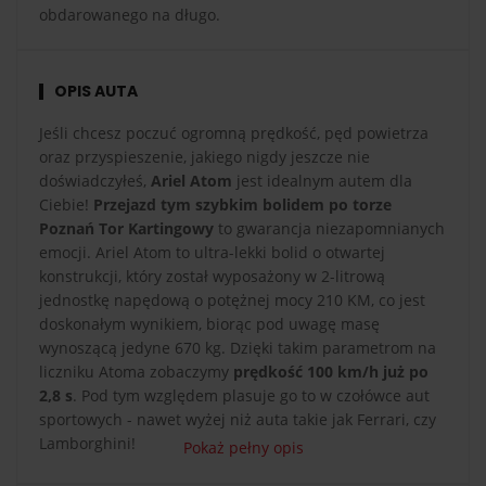
obdarowanego na długo.
OPIS AUTA
Jeśli chcesz poczuć ogromną prędkość, pęd powietrza
oraz przyspieszenie, jakiego nigdy jeszcze nie
doświadczyłeś,
Ariel Atom
jest idealnym autem dla
Ciebie!
Przejazd tym szybkim bolidem po torze
Poznań Tor Kartingowy
to gwarancja niezapomnianych
emocji. Ariel Atom to ultra-lekki bolid o otwartej
konstrukcji, który został wyposażony w 2-litrową
jednostkę napędową o potężnej mocy 210 KM, co jest
doskonałym wynikiem, biorąc pod uwagę masę
wynoszącą jedyne 670 kg. Dzięki takim parametrom na
liczniku Atoma zobaczymy
prędkość 100 km/h już po
2,8 s
. Pod tym względem plasuje go to w czołówce aut
sportowych - nawet wyżej niż auta takie jak Ferrari, czy
Lamborghini!
Pokaż pełny opis