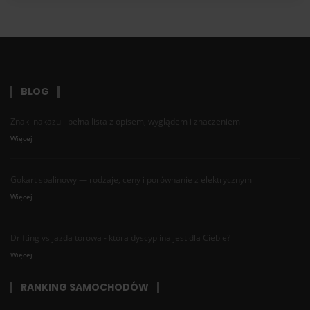
BLOG
Znaki nakazu - pełna lista z opisem, wyglądem i znaczeniem
Więcej
Gokart spalinowy — rodzaje, ceny i porównanie z elektrycznym
Więcej
Drifting vs jazda torowa - która dyscyplina jest dla Ciebie?
Więcej
RANKING SAMOCHODÓW