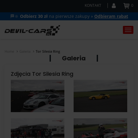
KONTAKT
0
🏁🔆
Odbierz 30 zł
na pierwsze zakupy »
Odbieram rabat
Togg
navi
Home
Galeria
Tor Silesia Ring
Galeria
Zdjęcia Tor Silesia Ring