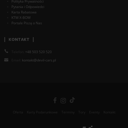
Polityka Prywatności
Pytania i Odpowiedzi
Karta Rabatowa
KTM X-BOW
Portale Piszą o Nas
KONTAKT
Telefon:
+48 503 520 520
Email:
kontakt@devil-cars.pl
Oferta
Karty Podarunkowe
Terminy
Tory
Eventy
Kontakt