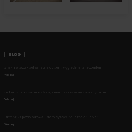
BLOG
Znaki nakazu - pełna lista z opisem, wyglądem i znaczeniem
Więcej
Gokart spalinowy — rodzaje, ceny i porównanie z elektrycznym
Więcej
Drifting vs jazda torowa - która dyscyplina jest dla Ciebie?
Więcej