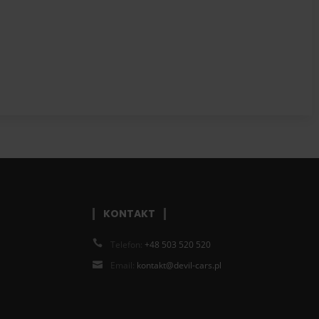
KONTAKT
Telefon:
+48 503 520 520
Email:
kontakt@devil-cars.pl