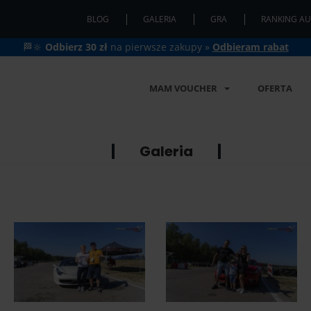
BLOG
GALERIA
GRA
RANKING AU
🏁🔆
Odbierz 30 zł
na pierwsze zakupy »
Odbieram rabat
MAM VOUCHER
OFERTA
Galeria