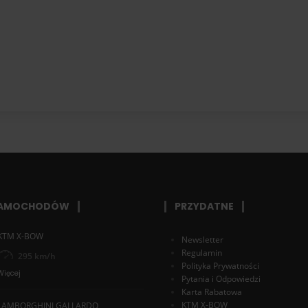
SAMOCHODÓW
PRZYDATNE
KTM X-BOW
Newsletter
Regulamin
295 km/h
Polityka Prywatności
Więcej
Pytania i Odpowiedzi
Karta Rabatowa
KTM X-BOW
LAMBORGHINI GALLARDO