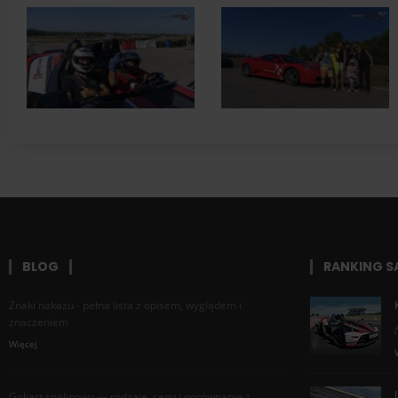
BLOG
RANKING 
Znaki nakazu - pełna lista z opisem, wyglądem i
znaczeniem
Więcej
Gokart spalinowy — rodzaje, ceny i porównanie z