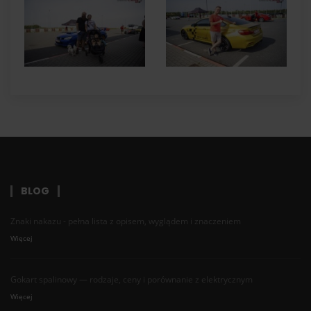
BLOG
Znaki nakazu - pełna lista z opisem, wyglądem i znaczeniem
Więcej
Gokart spalinowy — rodzaje, ceny i porównanie z elektrycznym
Więcej