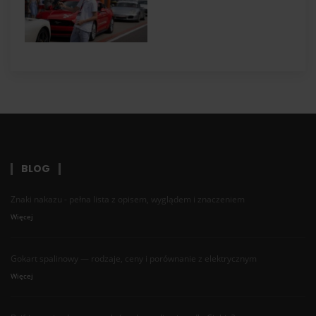
BLOG
Znaki nakazu - pełna lista z opisem, wyglądem i znaczeniem
Więcej
Gokart spalinowy — rodzaje, ceny i porównanie z elektrycznym
Więcej