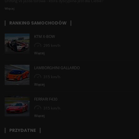
Drifting vs jazda torowa - która dyscyplina jest dla Ciebie?
Więcej
RANKING SAMOCHODÓW
KTM X-BOW
295 km/h
Więcej
LAMBORGHINI GALLARDO
315 km/h
Więcej
FERRARI F430
315 km/h
Więcej
PRZYDATNE