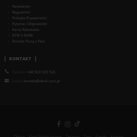
Newsletter
Regulamin
Polityka Prywatności
Pytania i Odpowiedzi
Karta Rabatowa
KTM X-BOW
Portale Piszą o Nas
KONTAKT
Telefon:
+48 503 520 520
Email:
kontakt@devil-cars.pl
Oferta
Karty Podarunkowe
Terminy
Tory
Eventy
Kontakt