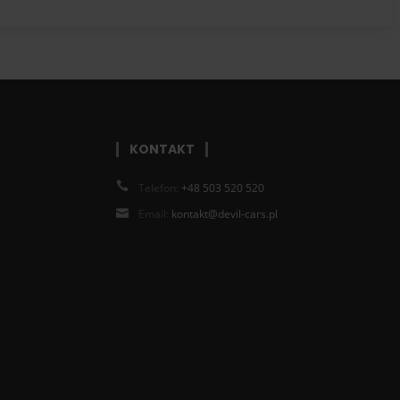
KONTAKT
Telefon:
+48 503 520 520
Email:
kontakt@devil-cars.pl