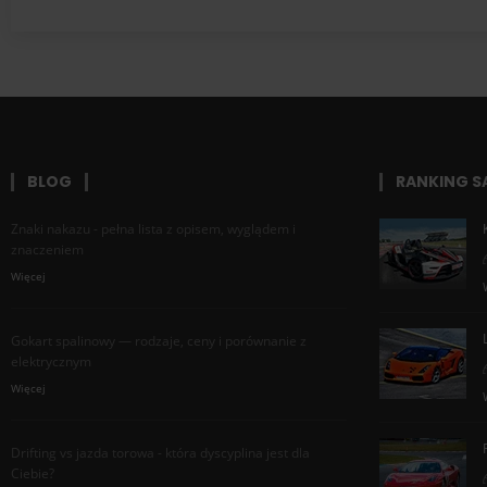
BLOG
RANKING 
Znaki nakazu - pełna lista z opisem, wyglądem i
znaczeniem
Więcej
Gokart spalinowy — rodzaje, ceny i porównanie z
elektrycznym
Więcej
Drifting vs jazda torowa - która dyscyplina jest dla
Ciebie?