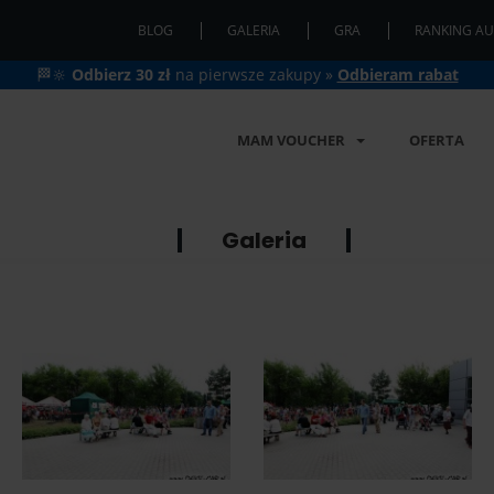
BLOG
GALERIA
GRA
RANKING AU
🏁🔆
Odbierz 30 zł
na pierwsze zakupy »
Odbieram rabat
MAM VOUCHER
OFERTA
Galeria