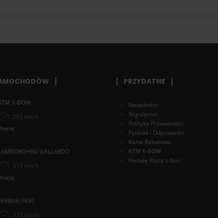
SAMOCHODÓW
PRZYDATNE
KTM X-BOW
Newsletter
Regulamin
295 km/h
Polityka Prywatności
Więcej
Pytania i Odpowiedzi
Karta Rabatowa
KTM X-BOW
LAMBORGHINI GALLARDO
Portale Piszą o Nas
315 km/h
Więcej
FERRARI F430
315 km/h