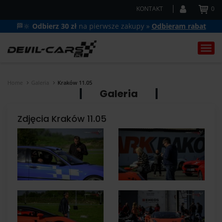
KONTAKT
0
🏁🔆
Odbierz 30 zł
na pierwsze zakupy »
Odbieram rabat
Togg
navi
Home
Galeria
Kraków 11.05
Galeria
Zdjęcia Kraków 11.05